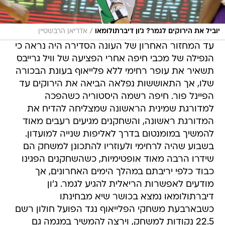
/
יוביל את הירוקים לגמר? ג'ון דיברתולומאו
אדריאן הרבשטיין
עד המחזור האחרון של העונה הסדירה היה נראה כי
הנפילה של מכבי חיפה אחרי הפציעה של וויל גרייבס
תשאיר את עופר רחימי ללא פלייאוף בעונת הבכורה
שלו, אך התאוששות נפלאה הביאה את הירוקים עד
הפיינל פור. חיפה רשמה היסטוריה כשהפכה
למדורגת שמינית הראשונה שמצליחה להדיח את
המדורגת ראשונה, והשחקנים מגיעים רעבים מאוד
להמשיך במומנטום בדרך לאליפות שנייה למועדון.
בשבוע שהיה לרחימי ולעוזריו להתכונן למשחק הם
שידרו הרבה מאוד אופטימיות, כשהשחקנים הפגינו
כבוד כלפי יריבתם במהלך הימים האחרונים, אך
מודעים לאפשרות הריאלית להגיע לגמר. ג'ון
דיברתולומאו נמצא בכושר שיא מבחינתו
כשבארבעת משחקי הפלייאוף נגד הפועל חולון רשם
22.5 נקודות למשחק, וירצה להמשיך במגמה גם