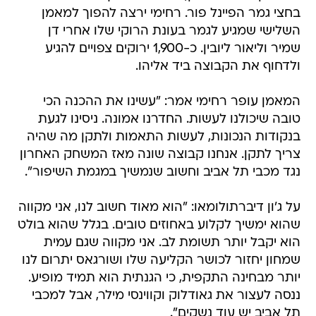
בחצי גמר הפיינל פור. רחימי ירצה להפוך למאמן
השלישי שמגיע לגמר בעונת הרוקי שלו אחרי דן
שמיר וליאור ליובין. כ-1,900 ירוקים צפויים להגיע
ולדחוף את הקבוצה ביד אליהו.
המאמן עופר רחימי אמר: "עשינו את ההכנה הכי
טובה שיכולנו לעשות. החדרנו אמונה. ניסינו לגעת
בנקודות הנכונות, לעשות התאמות ולתקן מה שהיה
צריך לתקן. אנחנו קבוצה שונה מאז המשחק האחרון
נגד מכבי תל אביב וחשוב שנמשיך במגמת השיפור".
על ג'ון דיברתולומאו: "הוא מאוד חשוב לנו, אני מקווה
שהוא ימשיך לקלוע באחוזים טובים. בגלל שהוא בולט
הוא יקבל יותר תשומת לב. אני מקווה שגם עמית
שמחון יחזור לכושר הקליעה שלו ושורגאס יתרום לנו
יותר מבחינה התקפית, כי הגנתית הוא תמיד מופיע.
ננסה לעצור את גאודלוק וקווינסי מילר, אבל למכבי
תל אביב יש עוד נשקים".