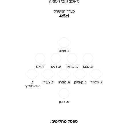
מאמן:
קובי
רפואה
מערך המשחק
4:5:1
ד. עמוס
א. מגבו
ק. קוויאר
ע. דנינו
ד. אלו
ג. מלמד
ג. קאניוק
א. מונרוי
ל. צעירי
נ.
אדאמוביץ'
מ. רומן
ספסל מחליפים: