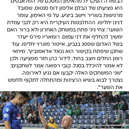
הבשורה העיקרית מהאימון המסכם של המלאבסים
היא פציעתו של הבלם אליסון דוס סנטוס, שסובל
מרגישות בשריר ויישב ביציע. על פי האימון, עומר
דנינו יחליפו. ההתלבטות העיקרית היא רק לגבי עמדת
השוער: צחי גיגי פתח במשחק האחרון ולא ברור האם
ימשיך להחליף את דני עמוס. רומאריו פירס ייעדר
בשל האדום שספג בגביע, אייטור מונרוי יחליפו. עוד
שחקן שיפתח בקישור הוא ננאד אדאמוביץ'. מיחאי
רומן החלים ויוצב בחוד. לידור כהן חזר מפציעה ולכן
לא אמור להיכלל בסגל. קובי רפואה אמר לשחקנים:
"שני המשחקים האלה יקבעו אם נגיע לאירופה.
נצטרך לבוא בשיא הרצינות ומהתחלה לתקוף ולחפש
את השער".