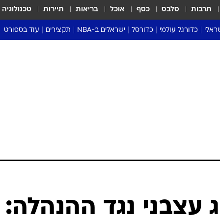
תרבות
סלבס
כסף
אוכל
בריאות
תיירות
טכנולוגיה
ראלי
כדורגל עולמי
כדורסל
ישראלים ב-NBA
תקצירים
עוד בספורט
ליגה אנגלית
ליגת העל
דני אבדיה
מונדיאל 2026
 העל
ליגה ספרדית
דאבל דריבל
NBA
נה
ליגה איטלקית
יורוליג וכדורסל אירופי
טבלאות
ו
ליגה גרמנית
ליגה לאומית
פודקאסטים
ליגה צרפתית
נבחרות ישראל בכדורסל
מסכמים מחזור
שראל
ליגת האלופות
כדורסל נשים
אבא של שבת
ית
הליגה האירופית
מעל הטבעת
דרום אמריקה
סערה בממלכה
טניס
טראש טוק
ספורט אמריקא
ג עצבני נגד ההנהלה:
פוקר