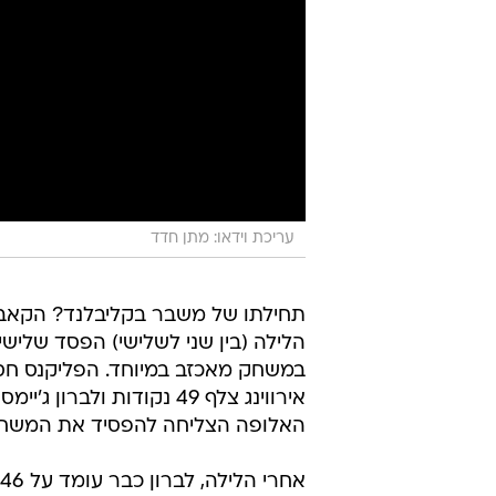
עריכת וידאו: מתן חדד
תחילתו של משבר בקליבלנד? הקאבס
במשחק מאכזב במיוחד. הפליקנס חסרו 
האלופה הצליחה להפסיד את המשח