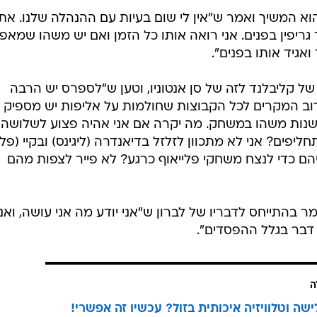
הוא המשיך ואמר ש"אין לי שום בעיות עם ההנהלה שלנו. את
גריפין בפנים. אני רואה אותו כל הזמן ואם יש משהו שמאפיי
ואגיד אותו בפנים".
ל קליבלנד לזה של סן אנטוניו, וטען ש"לספרס יש הרבה
וב המקרים לכל הקבוצות שחולמות על אליפות יש מספיק
שנות משהו במשחק. מה יקרה אם אני אהיה פצוע לשלושה
חליפים? אני לא מתכוון לזלזל בדיאנדרה (ליגינס) ובקיי (פלד
יהם כדי לנצח משחקי פלייאוף כרגע? לא פייר לצפות מהם
מר בהתייחס לדבריו של לברון ש"אני יודע מה אני עושה, ואני
דבר בגלל ההפסדים".
ה
ישה וטלוויזיה איכותית בזול? עכשיו זה אפשרי!