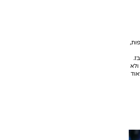
ות,
ן לבזבז.
ולא
אוד