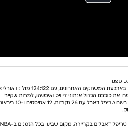
 ספגו
הלילה (בין שני לשלישי) הפסד שלישי בארבעת המשחקים האחרונים, עם 124:122 מול ניו א
את כוכבם הגדול אנתוני דייויס ואיכשהו, למרות שקיירי
אירווינג צלף 49 נקודות ולברון ג'יימס רשם טריפל דאבל עם 26 נ
ק.