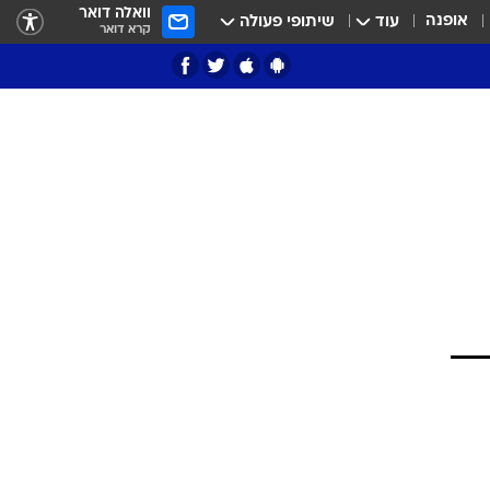
וואלה דואר
אופנה
עוד
שיתופי פעולה
קרא דואר
ציון 3
דאבל דריבל
י