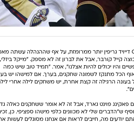
הביקורת שהשמיע לברון כלפי ה-GM דייויד גריפין יותר ממרומזת, על אף שההנהלה עשתה 
ה קייל קורבר, אבל את לברון זה לא מספק. "מייקל ביזלי,
שיים והיו יכולים להיות אצלנו", אמר. "תמיד טוב שיש כמה
וף הכל מתנקז לשמונה שחקנים, בערך. אם למישהו יש בעי
 בעונה הרגילה זה קצת אחרת, יש משחקים לילה אחרי לילה
ם".
ים פאקינג פוינט גארד, אבל זה לא אומר ששחקנים כאלה גד
ף ש"הדברים שלי לא מכוונים כלפי מישהו ספציפי. כן, זכינ
 יודעים מה, חייבים לראות אם אנחנו מסוגלים לעשות את