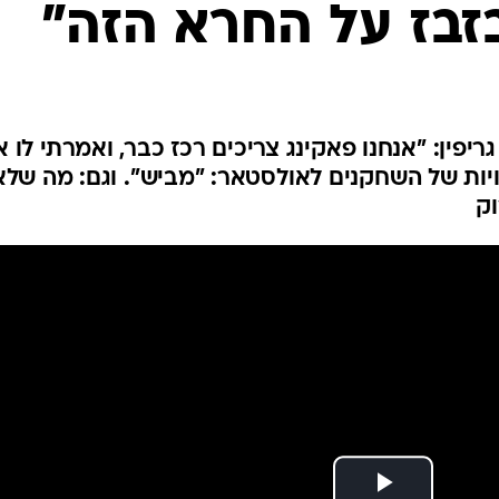
בזבז על החרא הזה"
ענפים נוספים
לוח שידורים
החידה של ספור
ארכיון מדורים
כתבו לנו
גריפין: "אנחנו פאקינג צריכים רכז כבר, ואמרתי לו 
ויות של השחקנים לאולסטאר: "מביש". וגם: מה שלא
ק