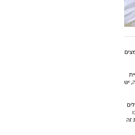
מאמצים
ית
, יש
לים
ו
 זה