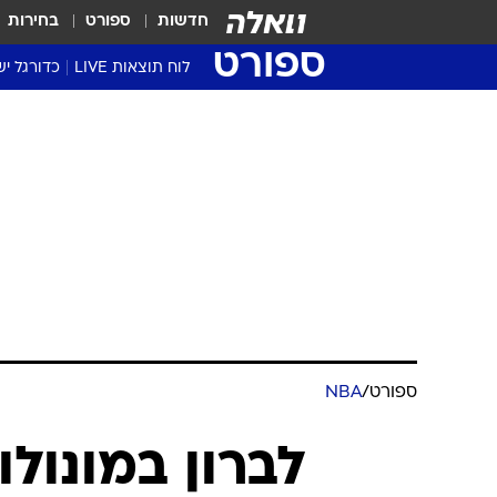
חדשות
ספורט
בחירות
ספורט
לוח תוצאות LIVE
כדורגל יש
ליגת העל Winner
סטט' ליגת
גביע המדי
גביע הטוט
שגרירים
נבחרות י
ליגה לאומ
ליגה א'
ספורט
/
NBA
לברון במונולו