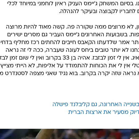
בסיום המשחק ג'יימס העניק ראיון לוחמני במיוחד לכלי
לחבריו לקבוצה ובעיקר להנהלה.
ון, לא מרוצים ממה שקורה פה. קשה מאוד להיות מרוצה
ות. בשבועות האחרונים ג'יימס העביר גם מסרים ישירים
תר אמר שלדעתו הקאבס חייבים להחתים רכז מחליף בדחיפ
נו לא יותר טובים ביחס לעונה שעברה, ככה לי זה נראה
לפחות. לא השתפרנו בכלום, וזה מדאיג. אין לי זמן לבזבז. אהיה בן 33 בקרוב ואין לי שום זמ
לי אין לי את הכוחות להתמודד על אליפות, לא הייתי מצייץ 
לא נראה שזה יקרה בקרוב. בוא נגיד שאני מצפה לסטנדרט מ
בשנייה האחרונה, גם קליבלנד פישלה
 דיוק מסעיר את ארצות הברית