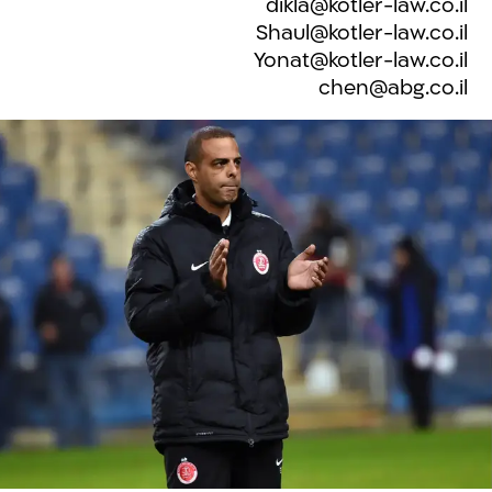
dikla@kotler-law.co.il
Shaul@kotler-law.co.il
Yonat@kotler-law.co.il
chen@abg.co.il