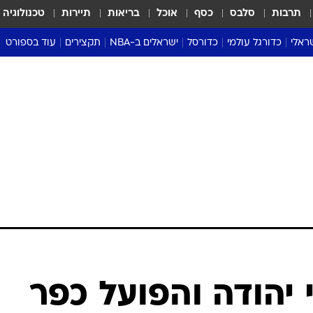
תרבות
סלבס
כסף
אוכל
בריאות
תיירות
טכנולוגיה
ראלי
כדורגל עולמי
כדורסל
ישראלים ב-NBA
תקצירים
עוד בספורט
ליגה אנגלית
ליגת העל
דני אבדיה
מונדיאל 2026
 העל
ליגה ספרדית
דאבל דריבל
NBA
נה
ליגה איטלקית
יורוליג וכדורסל אירופי
טבלאות
ו
ליגה גרמנית
ליגה לאומית
פודקאסטים
ליגה צרפתית
נבחרות ישראל בכדורסל
מסכמים מחזור
שראל
ליגת האלופות
כדורסל נשים
אבא של שבת
ית
הליגה האירופית
מעל הטבעת
דרום אמריקה
סערה בממלכה
טניס
טראש טוק
ספורט אמריקא
 יהודה והפועל כפר
פוקר