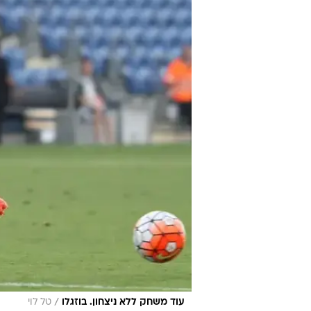
/
עוד משחק ללא ניצחון. בוזגלו
טל לוי