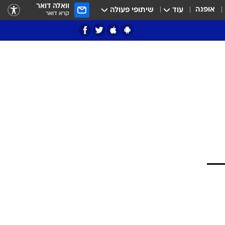
וואלה דואר
אופנה
עוד
שיתופי פעולה
קרא דואר
ציון 3
דאבל דריבל
י