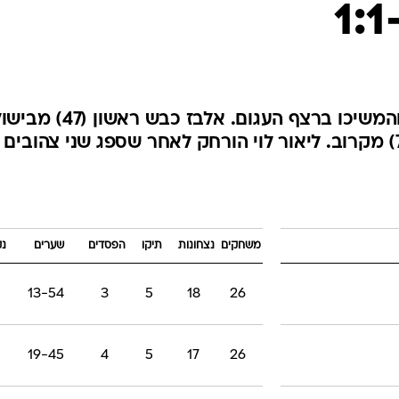
ענפים נוספים
לוח שידורים
החידה של ספור
ארכיון מדורים
כתבו לנו
שתי הקבוצות לא הצליחו לנצח והמשיכו ברצף העגום. אלבז כבש ראשון (47
של צ'יבוטה, יונתן כהן השווה (77) מקרוב. ליאור לוי הורחק לאחר שספג שני צהובי
משחקים
נצחונות
תיקו
הפסדים
שערים
נק
13-54
3
5
18
26
19-45
4
5
17
26