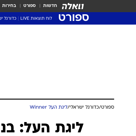
חדשות
ספורט
בחירות
ספורט
לוח תוצאות LIVE
כדורגל יש
ליגת העל Winner
סטט' ליגת
גביע המדי
גביע הטוט
שגרירים
נבחרות י
ליגה לאומ
ליגה א'
ספורט
/
כדורגל ישראלי
/
ליגת העל Winner
ליגת העל: בני