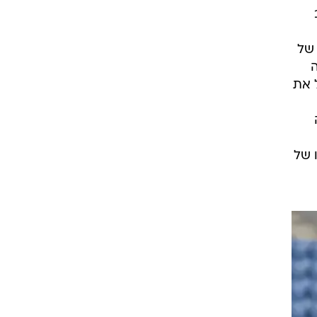
 של
ה
ל את
 של