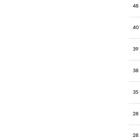
רוגבי וקריקט
48
גולף
ביליארד
40
תקצירים
39
38
35
28
28