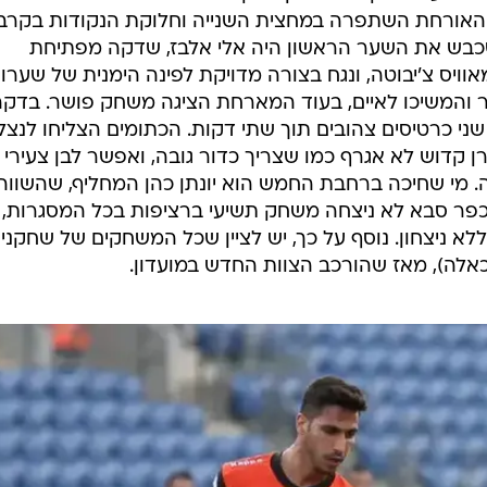
 האורחת השתפרה במחצית השנייה וחלוקת הנקודות בקרב
כבש את השער הראשון היה אלי אלבז, שדקה מפתיחת
וויס צ'יבוטה, ונגח בצורה מדויקת לפינה הימנית של שערו
ער והמשיכו לאיים, בעוד המארחת הציגה משחק פושר. בדק
פג שני כרטיסים צהובים תוך שתי דקות. הכתומים הצליחו לנצ
רי בדקה ה-77, כאשר רן קדוש לא אגרף כמו שצריך כדור גובה, ואפשר לבן צעירי
. מי שחיכה ברחבת החמש הוא יונתן כהן המחליף, שהשווה
 כפר סבא לא ניצחה משחק תשיעי ברציפות בכל המסגרות,
 ניצחון. נוסף על כך, יש לציין שכל המשחקים של שחקניו