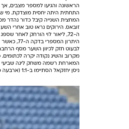
הראשונה והגיעו למספר מצבים, אך
התחתית היתה יחסית מוצדקת. מי ש
המחצית השנייה קיבל כדור נהדר ממא
זובאס. הירוקים נראו טוב אחרי הש
ה-72, ליאור לוי הורחק לאחר שס
היתרון המספ
לבעוט חזק לכיוון השער מסף הרחבה
מקרוב והשיג נקודה יקרה לכתומים.
המארחת רשמה משחק ליגה שביעי ללא
ניסן יחזקאל הסתיימו ב-1:1 (ארבעה כאלה), מאז שהורכב הצוות החדש במועדון.