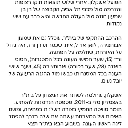
שמעון חגגה מול העולה החדשה והיא כבר עם שש
נקודות.
ההרכב ההתקפי של בית"ר, שכלל גם את שמעון
אבוחצירה, ז'ואן אודל, איתי שכטר ועידן ורד, היה גדול
על האורחת, שחלמה על הפתעה.
ורד (15, שער חמישי העונה בכל המסגרות), חסוס
רואדה (28, שער בכורה) ואבוחצירה (45, שער שישי
העונה בכל המסגרות) כבשו מול ההגנה הרעועה של
יובל נעים.
אשקלון, שחלמה לשחזר את הניצחון על בית"ר
באצטדיון טדי ב-2011, פספסה הזדמנות להפתיע.
תומר סוויסה החמיץ בצורה רשלנית בפתיחה, ומשם
האיכות של המארחת עשתה את שלה בדרך להפסד
ליגה ראשון העונה. בשבוע הבא בית"ר תצא
לאצטדיון בחיפה למפגש מול הפועל, אשקלון תנסה
לתקן בבית מול הפועל רעננה.