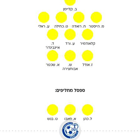
מ. הייסטר
ח. רואדה
ט. כחילה
ע. ראלי
קלאודמיר
ע. ורד
ד.
איינבינדר
ז. אודל
ש.
א. שכטר
אבוחצירה
ספסל מחליפים:
ל. כהן
א. סאבו
ט. בנש
הפועל אשקלון
מאמן:
יובל
נעים