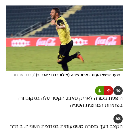
/
שער שישי העונה. אבוחצירה (צילום: ברני ארדוב)
ברני ארדוב
46
הופעת בכורה לאריק סאבו. הקשר עלה במקום ורד
בפתיחת המחצית השנייה
68
הקצב דעך בצורה משמעותית במחצית השנייה. בית"ר
מניעה את הכדור בצורה איטית, אשקלון מתקשה לנצל
את זה כדי להגיע לשער של קליימן