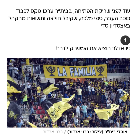
כוכב העבר, סמי מלכה, שקיבל חולצה ותשואות מהקהל
באצטדיון טדי
1
זיו אדלר הוציא את המשחק לדרך!
/
אוהדי בית"ר (צילום: ברני ארדוב)
ברני ארדוב
6