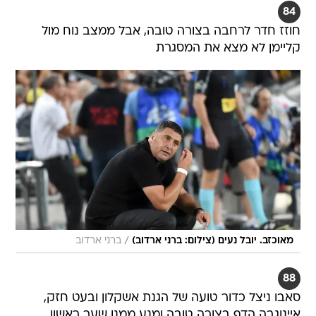
קליימן לא מצא את המסגרת
/
מאוכזב. יובל נעים (צילום: ברני ארדוב)
ברני ארדוב
88
סאבו ניצל כדור טועה של הגנת אשקלון ובעט חזק,
איינוגבה הדף בצורה טובה ומנע ממנו שער ראשון
בהופעת הבכורה