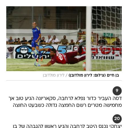
/
בן חיים (צילום: לירון מולדובן)
לירון מולדובן
9
דסה העביר כדור נפלא לרחבה, סקאריונה הגיע טוב אך
מחמישה מטרים רשם החמצה גדולה כשבעט החוצה
20
יצחקי נכנס היטב לרחבה והגיע ראשון להגבהה של בן