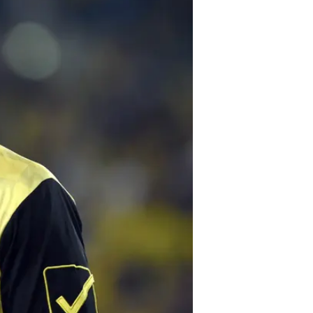
בזול!
בשיתוף וו