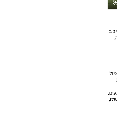
רוגבי וקריקט
גולף
ביליארד
תקצירים
ביב
תקוה.