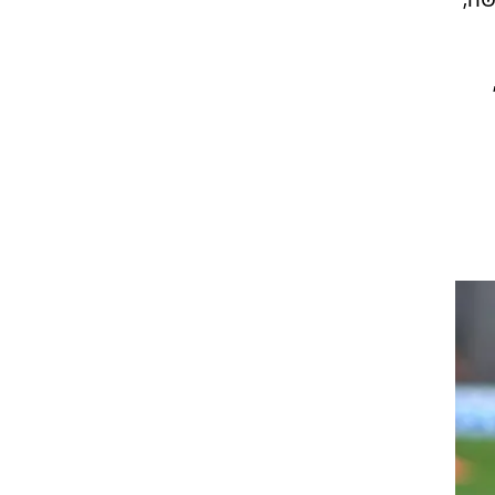
ית,
שה,