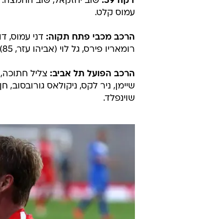
ויש בעיה בבקרה עם גל שיש ואיציק ש
דקה 5:
אביחי ידין הכשיל את מוחמד 
צליל חתוכה זינק היטב והדף.
דקה 14:
שגיב יחזקאל נשלח עם כדור 
ההזדמנות.
דקה 39:
שוב יחזקאל, שוב החמצה. ה
עמוס קלט.
הרכב מכבי פתח תקוה:
דני עמוס, דור
רומאריו פירס, גל לוי (אביהו עזר, 85), מוחמד כליבאת (ניראל מחפוד, 53), עוז פרץ, גיא מלמד.
הרכב הפועל תל אביב:
שוינפלד.