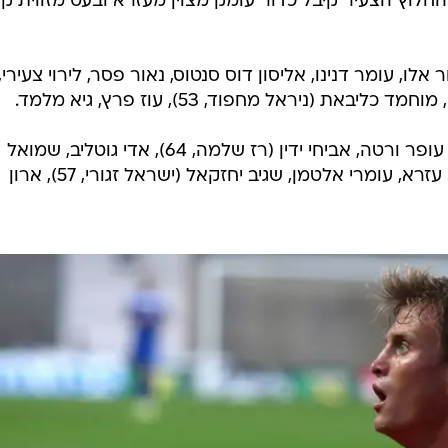
ולמייסטר, בעוד שחקנים נוספים סובלים מפציעות.
כליבאת ברחבה, רומאריו פירס בעט פנדל שטוח לפינה הימנ
עומק מצוין וניסה לעקוף את דני עמוס, אך פספס את
חלוץ הצעיר קיבל כדור עומק מצוין מעזרא ובעט מזווית ק
 אלו, עומר דנינו, אליסון דוס סנטוס, נאור פסר, לירוי צעירי,
צליל חתוכה, עופר ורטה, אביחי ידין (רז שלמה, 64), אדי גוטליב, שמואל
שיימן, ניר לקס, ניקולאס גורובסוב, חן עזרא, עומרי אלטמן, שגיב יחזקאל (ישראל זגורי, 57), ארון