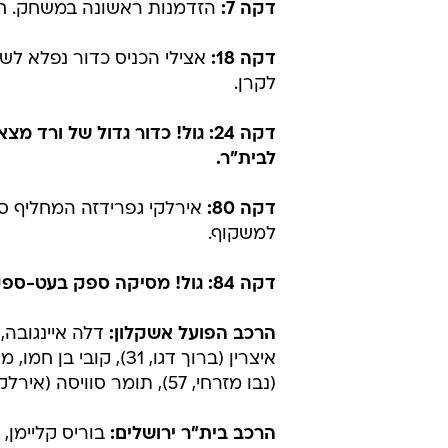
הפועל אשקלון - בית"ר ירושלים
חלוקת נקודות במשחק לפרוטוקול בלב
508 צופים באצטדיון בראשון לצי
לפני סנט אטיין בליגה האירופית, וס
שצפה במשחק מהיציע, נהנה מסגל מ
דלה איינוגבה.
דקה 7:
הזדמנות ראשונה במשחק. חסו
דקה 18:
אצילי הכניס כדור נפלא לשמ
לקרן.
לבית"ר.
דקה 80:
אירלקי גפרידזה המחליף ס