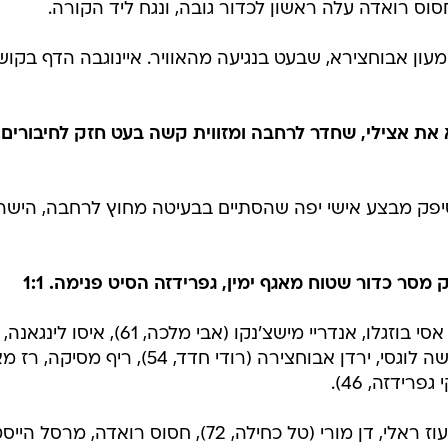
 1:1
ד בין שתי קבוצות שאיבדו סיכוי להעפיל לרבע הגמר, אל 
ון. הירושלמים נראו די מנומנמים במשחק ההכנה האחרון שלהם
יימו את המפעל עם נקודה אחת בלבד. שער של עומר אצילי
הלוהט (24) לא הספיק מול שער שוויון מאוחר של הנבחן האשקלו
לא לראשונה העונה, והעניק הופעת בכורה לשוער החדש ש
ס רואדה עלה ראשון לכדור גובה, ונגח ליד הקורה.
עון אבוחצירא, שבעט בנגיעה מהאוויר. איינוגבה הדף בקוש
יפק מבצע אישי יפה שהסתיים בבעיטה מחוץ לרחבה, הישר