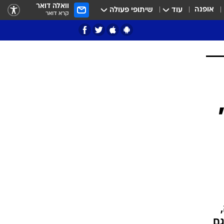
וואלה דואר
אופנה
עוד
שיתופי פעולה
קרא דואר
ציון 3
דאבל דריבל
י