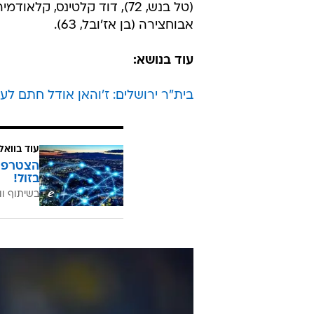
למשקוף.
דקה 84: גול! מסיקה ספק בעט-ספק מסר כדור שטוח מאגף ימין, גפרידזה הסיט פנימה. 1:1
הרכב הפועל אשקלון:
(נבו מזרחי, 57), תומר סוויסה (אירלקי גפרידזה, 46).
הרכב בית"ר ירושלים:
אבוחצירה (בן אז'ובל, 63).
עוד בנושא:
בית"ר ירושלים: ז'והאן אודל חתם לע
עוד בוואל