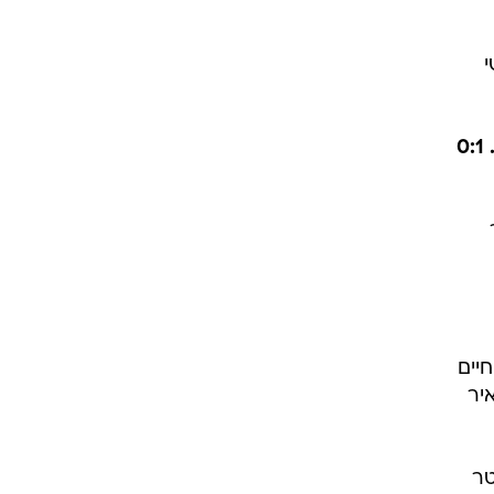
מול
ני אירלקי גפרידזה (84). יובל נעים,
לו,
י
דקה 24: גול! כדור גדול של ורד מצא את אצילי, שחדר לרחבה ומזווית קשה בעט חזק לחיבורים. 0:1