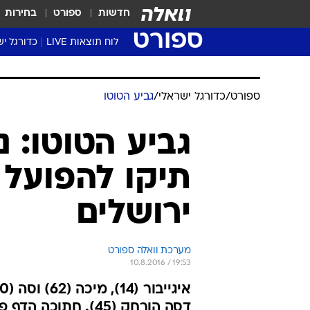
חדשות
ספורט
בחירות
ספורט
לוח תוצאות LIVE
כדורגל יש
ליגת העל Winner
סטט' ליגת
גביע המדי
גביע הטוט
שגרירים
נבחרות י
ליגה לאומ
ליגה א'
ספורט
/
כדורגל ישראלי
/
גביע הטוטו
גביע הטוטו: נ