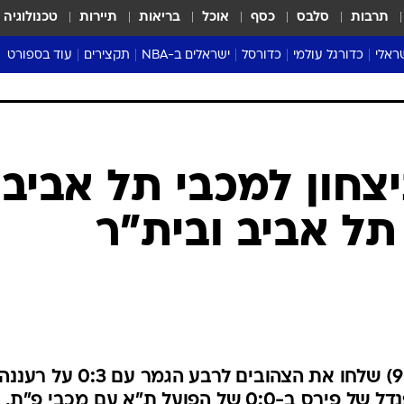
תרבות
סלבס
כסף
אוכל
בריאות
תיירות
טכנולוגיה
ראלי
כדורגל עולמי
כדורסל
ישראלים ב-NBA
תקצירים
עוד בספורט
ליגה אנגלית
ליגת העל
דני אבדיה
מונדיאל 2026
 העל
ליגה ספרדית
דאבל דריבל
NBA
נה
ליגה איטלקית
יורוליג וכדורסל אירופי
טבלאות
ו
ליגה גרמנית
ליגה לאומית
פודקאסטים
ליגה צרפתית
נבחרות ישראל בכדורסל
מסכמים מחזור
שראל
ליגת האלופות
כדורסל נשים
אבא של שבת
ית
הליגה האירופית
מעל הטבעת
דרום אמריקה
סערה בממלכה
טניס
טראש טוק
ספורט אמריקא
יצחון למכבי תל אביב,
פוקר