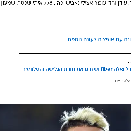
דלה איינגובה, אסי בוזגלו, אנדריי מישצ'נקו (אבי מלכה, 61), אי
איצרין (ברוך דגו, 31), קובי בן חמו, משה לוגסי, ירדן אבוחצירה (רודי חדד, 54), ריף מ
בוריס קליימן, עוז ראלי, דן מורי (טל כחילה, 72), חסוס רואדה, מרסל 
(טל בנש, 72), דוד קלטינס, קלאודמיר, עידן ורד, עומר אצילי (אבישי כהן, 78), איתי שכטר, שמעון
ונה עם אופציה לעונה נוספת
ה