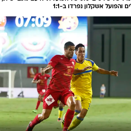
תל אביב ובית"ר
ענפים נוספים
לוח שידורים
החידה של ספור
ארכיון מדורים
כתבו לנו
איגייבור (14), מיכה (62) וסה (90) שלחו את הצהובים לרבע הגמר עם 0:3 על ר
דסה הורחק (45). חתוכה הדף פנדל של פירס ב-0:0 של הפועל ת"א עם מכבי פ"
 והפועל אשקלון נפרדו ב-1:1