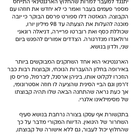
יתנגד למעבר למרות שהחלוץ הארגנטינאי התייחס
מספר פעמים בעבר ואמר כי לא יחדש את חוזהו עם
הקבוצה. הגאזטה דלו ספורט פרסם הבוקר כי יובה
מוכנה להעלות את הצעתה עד 98 מיליון יורו,
שכוללת כסף ואת רוברטו פריירה, דניאלה רוגאני
ורולאנדו מנדרגורה. הצדדים אמורים להפגש ביום
שני, ולדון בנושא.
הארגנטינאי הוא אחד השחקנים המבוקשים ביותר
באירופה בחלון ההעברות הנוכחי, וקבוצות רבות כבר
הוזכרו לקלוט אותו, ביניהן ארסנל, ליברפול, פריס סן
ז'רמן וגם הביי הסינית שהציעה לו חוזה אסטרונומי,
אך כעת נראה שהתחנה הבאה שלו תהיה קבוצתו
של מסימילאינו אלגרי.
בתקשורת אף עסקו בצורה נרחבת בנושא סעיף
השחרור של היגואין. הדיווח המקורי מדבר על כך
שהחלוץ יכול לעבור, גם ללא אישורה של קבוצתו,