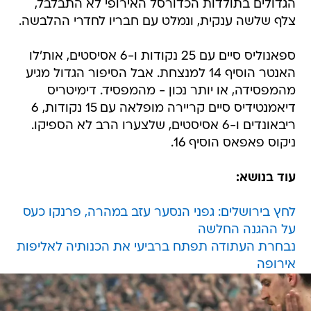
הגדולים בתולדות הכדורסל האירופי לא התבלבל,
צלף שלשה ענקית, ונמלט עם חבריו לחדרי ההלבשה.
ספאנוליס סיים עם 25 נקודות ו-6 אסיסטים, אות'לו
האנטר הוסיף 14 למנצחת. אבל הסיפור הגדול מגיע
מהמפסידה, או יותר נכון - מהמפסיד. דימיטריס
דיאמנטידיס סיים קריירה מופלאה עם 15 נקודות, 6
ריבאונדים ו-6 אסיסטים, שלצערו הרב לא הספיקו.
ניקוס פאפאס הוסיף 16.
עוד בנושא:
לחץ בירושלים: גפני הנסער עזב במהרה, פרנקו כעס
על ההגנה החלשה
נבחרת העתודה תפתח ברביעי את הכנותיה לאליפות
אירופה