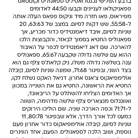
ברבע השלישי נכנסו ואסיליס ספאנוליס וקוסטאס
פפאניקולאו לעניינים וקבעו 44:50 לאדומים
מפיראוס, פאו חזרה מיד וניקוס פפאס העלה אותה
ל-55:58, שש דקות לסיום. במצב של 63:63, 20
שניות לסיום, איבד דיאמנטידיס כדור מכריע, אך
ספאנוליס החטיא בסמוך לבאזר, והקבוצות הלכו
להארכה. שם דאג דיאמנטידיס לכפר על האיבוד
ההוא עם שלשה גדולה שקבעה 65:67, ספאנוליס
ענה בשלשה גדולה משלו, ניק קלאת'ס צלף גם הוא
בצד השני, ובפיגור 71:68, שמונה שניות לסיום, קיבלה
אולימפיאקוס צ'אנס אחרון. דניאל האקט נשלח לקו,
החטיא את הראשונה, החטיא גם את השנייה במכוון
אך האדומים הצליחו להשתלט על הריבאונד,
ואוונגלוס מנצאריס צלף שלשה מדהימה, השווה
ל-71:71 וכפה הארכה שניה. שם הוליכו הירוקים
כמעט לכל אורך הדרך, אלא שבפיגור 80:78, 11
שניות לסיום, קיבלה אולימפיאקוס כדור אחרון פעם
נוספת, ושוב הלכה לספאנוליס. הפעם, אחד הווינרים