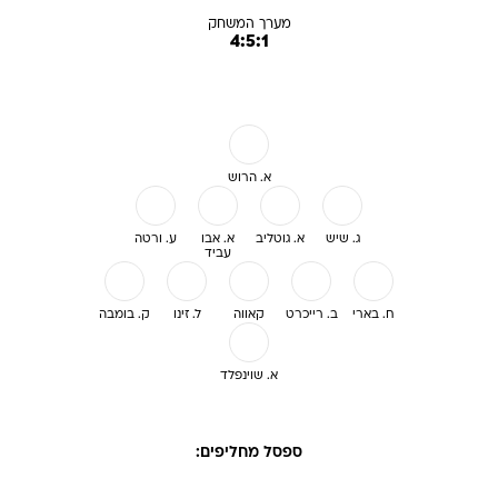
מערך המשחק
4:5:1
א. הרוש
ג. שיש
א. גוטליב
א. אבו
ע. ורטה
עביד
ח. בארי
ב. רייכרט
קאווה
ל. זינו
ק. בומבה
א. שוינפלד
ספסל מחליפים: