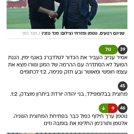
/
שניהם רגועים. גוטמן ומזרחי (צילום: מגד גוזני)
מגד גוזני
39
גול
אמיר עגייב העביר את הכדור לגולדברג באגף ימין, הגנת
הפועל לא הסתדרה עם ההרמה של המגן ונוורו מצא את
עצמו חופשי ומאושר ובע חזק פנימה, 1:2 לכתומים
45
מחצית בבלומפילד, בני יהודה יורדת ביתרון מוצדק, 1:2.
46
גוטמן ערך חילוף כפול כבר בפתיחת המחצית השניה.
אלטמן ותורג'מן החליפו את בומבה וזינו