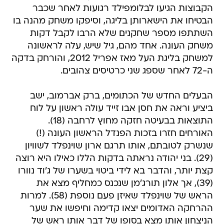
הקבוצות הגיעו לבלומפילד רגועות לאחר שכבר
הבטיחו את הישארותן בליגה, וסיפקו משחק מהנה בו
השתתפו מספר שחקנים שלא הרבו לקבל דקות
משחק העונה. אחד מהם, גיל שיש, עלה לראשונה
למשחק בליגת העל מאז אפריל 2012, והורחק בדקה
ה-72 לאחר שספג שני כרטיסים צהובים.
הבעלים החדש של הכתומים, ברק אברמוב, ישב
ביציע וראה את חסן אבו זייד עולה ראשון על לוח
התוצאות בבעיטה חזקה מחוץ לרחבה (18).
האורחים חזרו בזכות הפנדל הראשון העונה (!)
שנשרק לטובתם, אותו תרגם ארון שוינפלד לשוויון
(29). בני יהודה נראתה בדקות הללו כאילו היא רוצה
קצת יותר, והדבר בא לידי ביטוי בשערו של ג'וד נוורו
(39), אך אלון תורג'מן שנכנס כמחליף מצא את
הראש של שוינפלד שאיזן פעם נוספת (58). למרות
ההרחקה האדומים יצאו קדימה וחיפשו את שער
הניצחון אותו מצא בסופו של דבר אותו ראש של