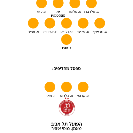
ש. גולדברג
ס. פלאח
ש.
א. עזוז
קונסטנטין
א. מרשיץ'
ס. פיניש
פ. גלבאן
ח. אבו זייד
א. עגייב
ג. נוורו
ספסל מחליפים:
א. קדוסי
א. בלדוט
ר. מאיר
הפועל תל אביב
מאמן:
מוטי
איוניר