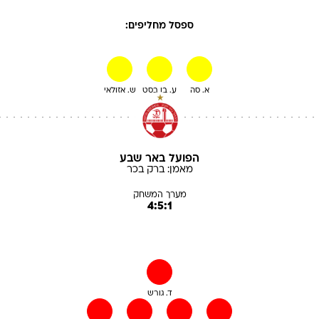
ספסל מחליפים:
א. סה
ע. בן בסט
ש. אזולאי
הפועל באר שבע
מאמן:
ברק
בכר
מערך המשחק
4:5:1
ד. גורש