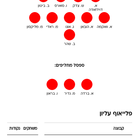
א.
ש. צדק
ו. סוארס
ב. ביטון
דוידזאדה
א. וואקמה
א. הובאן
ג. אוגו
מ. ראדי
מ. מליקסון
ב. שהר
ספסל מחליפים:
א. ברדה
מ. גדיר
ו. בראון
פלייאוף עליון
קבוצה
משחקים
נקודות