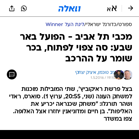
ספורט
/
כדורגל ישראלי
/
ליגת העל Winner
מכבי תל אביב - הפועל באר
שבע: סה צפוי לפתוח, בכר
שומר על ההרכב
יניב טוכמן, 
איציק יצחקי
1.5.2016 / 19:10
בצל פרשת ראיקוביץ', שתי המובילות מוכנות
למשחק העונה (שני, 20:55, ערוץ 1). סוארס, ראדי
ושהר תורגלו: "משחק שכנראה יכריע את
האליפות". בן חיים ומדוניאנין יחזרו אצל האלופה.
צפו במשדר