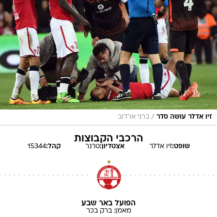
/
זיו אדלר עושה סדר
ברני ארדוב
הרכבי הקבוצות
שופט:
זיו
אדלר
אצטדיון:
טרנר
קהל:
15344
הפועל באר שבע
מאמן:
ברק
בכר