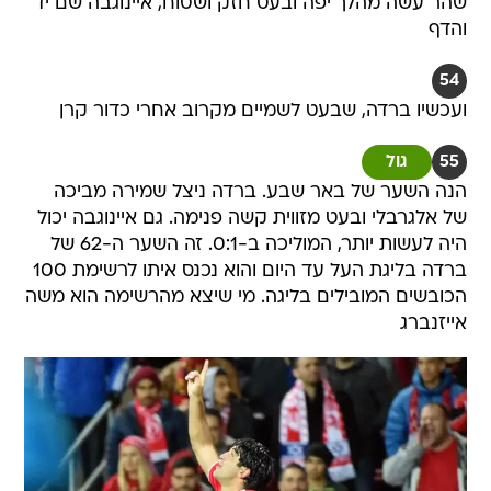
שהר עשה מהלך יפה ובעט חזק ושטוח, איינוגבה שם יד
והדף
54
ועכשיו ברדה, שבעט לשמיים מקרוב אחרי כדור קרן
55
גול
הנה השער של באר שבע. ברדה ניצל שמירה מביכה
של אלגרבלי ובעט מזווית קשה פנימה. גם איינוגבה יכול
היה לעשות יותר, המוליכה ב-0:1. זה השער ה-62 של
ברדה בליגת העל עד היום והוא נכנס איתו לרשימת 100
הכובשים המובילים בליגה. מי שיצא מהרשימה הוא משה
אייזנברג