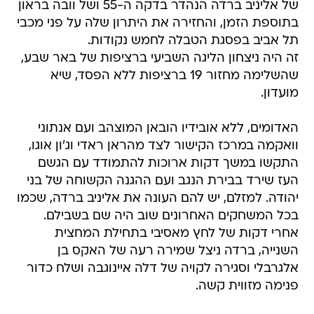
של אליניב ברדה הנהדר בדקה ה-55 ושל וובה בראון
בתוספת הזמן, והחזירה את היתרון שלה על פני מכבי
תל אביב בפסגת הטבלה לחמש נקודות.
זה היה ניצחון הליגה השביעי ברציפות של באר שבע,
שהשלימה מחזור 19 ברציפות ללא הפסד, שיא
מועדון.
האדומים, ללא אובידיו הובאן המוצהב ועם אנתוני
וואקמה במרכז הקישור לצד מהראן ראדי וג'ון אוגו,
התקשו במשך דקות ארוכות להתמודד עם הגשם
העז שירד בבירת הנגב ועם ההגנה הקשוחה של בני
יהודה. למזלם, יש להם העונה את אליניב ברדה, שכמו
בכל המשחקים האחרונים שוב היה שם בשבילם.
אחרי דקות של לחץ מאסיבי בתחילת המחצית
השנייה, ברדה ניצל שמירה רעה של האקס בן
אלגרבלי וסגירה לקויה של דלה איינוגבה ושלח כדור
פנימה מזווית קשה.