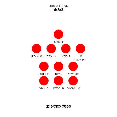
מערך המשחק
4:3:3
ד. גורש
א.
ל. טהא
ש. צדק
מ. אוחיון
דוידזאדה
מ. ראדי
ג. אוגו
מ. בוזגלו
א. וואקמה
א. ברדה
ב. שהר
ספסל מחליפים: