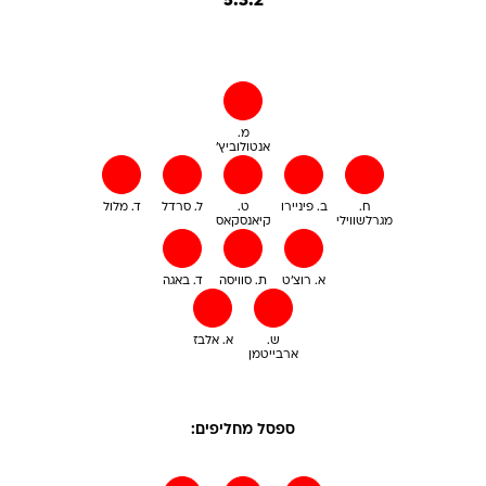
5:3:2
מ.
אנטולוביץ'
ח.
ב. פיניירו
ט.
ל. סרדל
ד. מלול
מגרלשווילי
קיאנסקאס
א. רוצ'ט
ת. סוויסה
ד. באגה
ש.
א. אלבז
ארבייטמן
ספסל מחליפים: