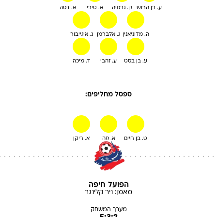
ע. בן הרוש
ק. גרסיה
א. טיבי
א. דסה
ה. מדוניאנין
ג. אלברמן
נ. איגייבור
ע. בן בסט
ע. זהבי
ד. מיכה
ספסל מחליפים:
ט. בן חיים
א. סה
א. ריקן
הפועל חיפה
מאמן:
ניר
קלינגר
מערך המשחק