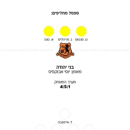
ספסל מחליפים:
ט. סנטוס
ג. מרגוליס
א. טגה
בני יהודה
מאמן:
יוסי
אבוקסיס
מערך המשחק
4:5:1
ד. איינוגבה