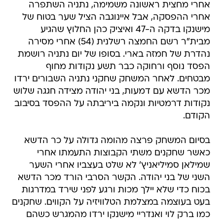
אחרי מחצית ראשונה משמימה, נתניה השתפרה
אחרי ההפסקה, אבל איינוגבה הציל שער בטוח של
מישנקו בדקה ה-47 ואיציק כהן החלוץ שהגיע
מבית"ר רשם החמצה רשלנית (54) אחרי מסירה
נהדרת של חמזה בארי. בסופו של יום נתניה רושמת
הפסד נוסף ורחוקה כבר תשע נקודות מחוף
מבטחים. לאחר המשחק שחקני נתניה השבורים ירדו
מכר הדשא עם דמעות, בני יהודה מצידה חגגה שלוש
נקודות דרמטיות ונקמה ביריבתה על ההפסד בסיבוב
הקודם.
בסיום המשחק פרצה מהומה גדולה על כר הדשא
כאשר שחקנים משתי הקבוצות התעמתו אחרי
שמילאן סמיליאניץ' לא שלט בעצביו אחרי השער
השני של בני יהודה. הקשר הסרבי הורד מכר הדשא
בכוח כדי שלא יילך מכות ורגע לפני שירד במדרגות
בעט בעוצמה במצלמת הטלוויזיה על הקווים. שחקנים
כמו ברק לוי ואנדריי מישנקו ירדו מהמגרש כשהם