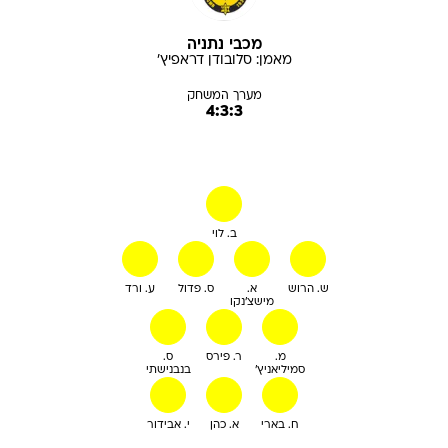
מכבי נתניה
מאמן:
סלובודן
דראפיץ'
מערך המשחק
4:3:3
ב. לוי
ש. הרוש
א.
ס. פדול
ע. ורד
מישצ'נקו
מ.
ר. פירס
ס.
סמיליאניץ'
בנבנישתי
ח. בארי
א. כהן
י. אבידור