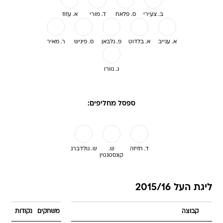
ב. צעירי
ס. פלאח
ד. מורי
א. עזוז
א. עגייב
א. בלדוט
פ. גלבאן
ס. פיניש
ר. מאיר
ג. נוורו
ספסל מחליפים:
ד. חזיזה
ש.
ש. גולדברג
קונסטנטין
ליגת העל 2015/16
קבוצה
משחקים
נקודות