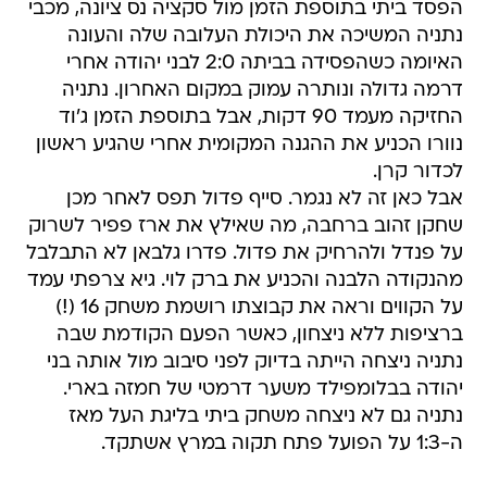
הפסד ביתי בתוספת הזמן מול סקציה נס ציונה, מכבי
נתניה המשיכה את היכולת העלובה שלה והעונה
האיומה כשהפסידה בביתה 2:0 לבני יהודה אחרי
דרמה גדולה ונותרה עמוק במקום האחרון. נתניה
החזיקה מעמד 90 דקות, אבל בתוספת הזמן ג'וד
נוורו הכניע את ההגנה המקומית אחרי שהגיע ראשון
לכדור קרן.
אבל כאן זה לא נגמר. סייף פדול תפס לאחר מכן
שחקן זהוב ברחבה, מה שאילץ את ארז פפיר לשרוק
על פנדל ולהרחיק את פדול. פדרו גלבאן לא התבלבל
מהנקודה הלבנה והכניע את ברק לוי. גיא צרפתי עמד
על הקווים וראה את קבוצתו רושמת משחק 16 (!)
ברציפות ללא ניצחון, כאשר הפעם הקודמת שבה
נתניה ניצחה הייתה בדיוק לפני סיבוב מול אותה בני
יהודה בבלומפילד משער דרמטי של חמזה בארי.
נתניה גם לא ניצחה משחק ביתי בליגת העל מאז
ה-1:3 על הפועל פתח תקוה במרץ אשתקד.