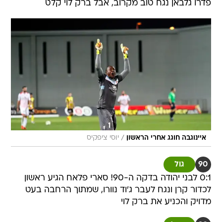
פדרו גלבאן נגח טוב מקרוב, אבל ברק לוי קלט
/
איינוגבה חוגג אחרי הראשון
יוסי ציפקיס
90
גול
0:1 לבני יהודה בדקה ה-90! סארי פלאח הגיע ראשון
לכדור קרן ונגח לעבר ג'וד נוורו, שמתוך הרחבה בעט
מדויק והכניע את ברק לוי