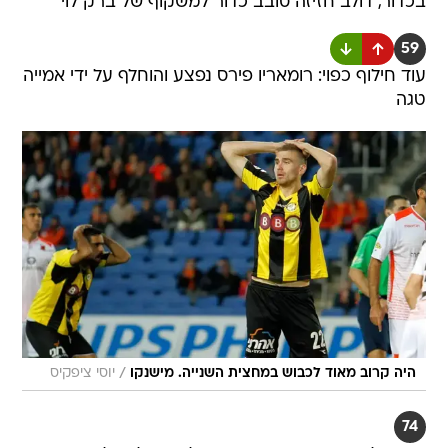
בכדור, דולב חזיזה סובב כדור למשקוף של ברק לוי
59
עוד חילוף כפוי: רומאריו פירס נפצע והוחלף על ידי אמייה
טגה
/
היה קרוב מאוד לכבוש במחצית השנייה. מישנקו
יוסי ציפקיס
74