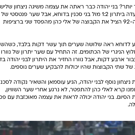
 יותר? בני יהודה כבר ראתה את עצמה משיגה ניצחון שלישי
בארבעת המשחקים האחרונים כשצעדה ביתרון 1:2 מול בני סכנין בדוחא, אבל שער פנטסטי 
עוסמאן שהבקיע מ-25 מטר בדקה ה-92 הציל את הקבוצה של אלי כהן מהפסד שני ברציפות
ע לדוחא ראה שלושה שערים תוך עשר דקות בלבד, כשהשח
לוץ הניגרי של הכתומים. זה התחיל עם שער יתרון של נוורו
ור ארבע דקות, אבל נוורו החזיר את היתרון לבני יהודה ב
חון נוסף לבני יהודה, הגיע עוסמאן והשאיר נקודה לסכנין
ו קרא לאלי כהן להתפטר, לא נרגע אחרי שער השוויון,
 הסיום. בני יהודה יכולה לראות את עצמה מאוכזבת עם פס
ה.