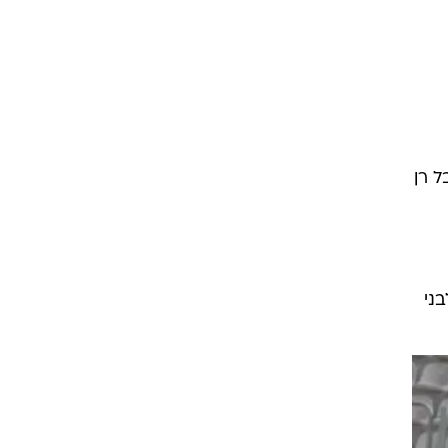
 גלבאן שבעט חזק מ-16 מטר, אבל רן
 הקשר העביר רוחב לג'וד נוורו שמול שער ריק דחק פנימה. 0:1 לבני