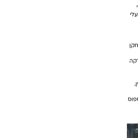
של עלי
קן
דקה
.
פוס