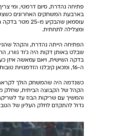
פתיחה נהדרת, סיום דרמטי, ומי צריך
ומצלילה לתחתית.
הפתיחה הייתה נהדרת, והקהל שהגי
שבלט באותן דקות היה ג'וד נוורו, הח
בדקה השישית, ויאם עמאשה איזן כעב
ה-16, ומכאן קיבלנו הזדמנויות טובות של שתי הקבוצות שהיו יכולות להבקיע שערים נוספים.
כשנדמה היה שהמשחק הולך לקראת ניצ
הקהל של הקבוצה הביתית, שחלק ממנ
והמשיך עם שריקות הבוז עד לשריקת
גדול להתקדם לחלק העליון של הטבל