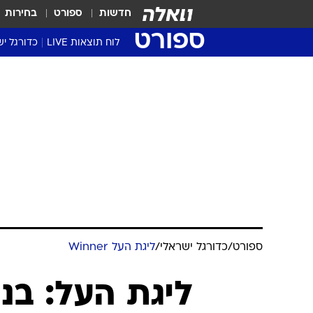
חדשות
ספורט
בחירות
ספורט
לוח תוצאות LIVE
כדורגל יש
ליגת העל Winner
סטט' ליגת
גביע המדי
גביע הטוט
שגרירים
נבחרות י
ליגה לאומ
ליגה א'
ספורט
/
כדורגל ישראלי
/
ליגת העל Winner