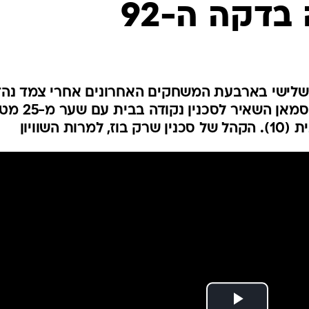
 בדקה ה-92
ענפים נוספים
לוח שידורים
החידה של ספור
ארכיון מדורים
כתבו לנו
ן שלישי בארבעת המשחקים האחרונים אחרי צמד נה
של ג'וד נוורו (6, 16), אבל עלי עוסמאן השאיר לסכנין נקוד
 השוויון