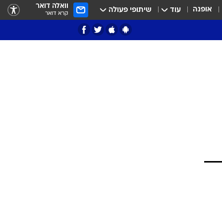
וואלה דואר
אופנה
עוד
שיתופי פעולה
קרא דואר
ציון 3
דאבל דריבל
י