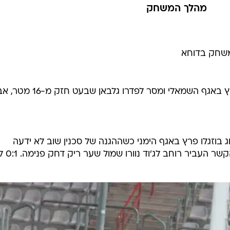
מהלך המשחק
משחק בדוחא
פתיחה נהדרת לבני יהודה: ג'וד נוורו פרץ באגף השמאלי ומסר לפדרו
ג בוזגלו פרץ באגף הימני כשההגנה של סכנין שוב לא ידעה
להסתדר עם המהירות של ההתקפה.