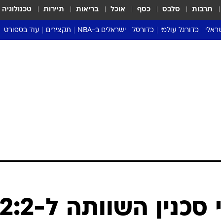
תרבות
סלבס
כסף
אוכל
בריאות
תיירות
טכנולוגיה
ראלי
כדורגל עולמי
כדורסל
ישראלים ב-NBA
תקצירים
עוד בספורט
ליגה אנגלית
ליגת העל
דני אבדיה
מונדיאל 2026
 העל
ליגה ספרדית
דאבל דריבל
NBA
נה
ליגה איטלקית
יורוליג וכדורסל אירופי
טבלאות
ו
ליגה גרמנית
ליגה לאומית
פודקאסטים
ליגה צרפתית
נבחרות ישראל בכדורסל
מסכמים מחזור
שראל
ליגת האלופות
כדורסל נשים
אבא של שבת
ית
הליגה האירופית
מעל הטבעת
דרום אמריקה
סערה בממלכה
טניס
טראש טוק
ספורט אמריקא
ליגת העל: בני סכנין השוותה ל-2:2
פוקר