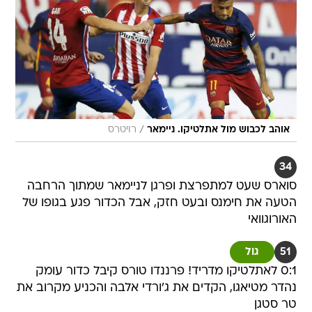
/
אוהב לכבוש מול אתלטיקו. ניימאר
רויטרס
34
סוארס שעט למתפרצת ופרגן לניימאר שמתוך הרחבה
הטעה את חימנס ובעט חזק, אבל הכדור פגע בגופו של
האורוגוואי
51
גול
0:1 לאתלטיקו מדריד! פרננדו טורס קיבל כדור עומק
נהדר מטיאגו, הקדים את ג'ורדי אלבה והכניע מקרוב את
טר סטגן