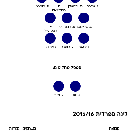
ג. אלבה
ת. ורמאלן
ח.
ס. רוברטו
מסצ'ראנו
א. אינייסטה
ס. בוסקטס
א.
ראקיטיץ'
ניימאר
ל. סוארס
ראפיניה
ספסל מחליפים:
ז. מתיו
ל. מסי
ליגה ספרדית 2015/16
קבוצה
משחקים
נקודות