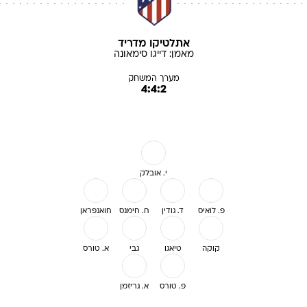
אתלטיקו מדריד
מאמן:
דייגו
סימאונה
מערך המשחק
4:4:2
י. אובלק
פ. לואיס
ד. גודין
ח. חימנס
חואנפראן
קוקה
טיאגו
גבי
א. טורס
פ. טורס
א. גריזמן