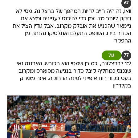
67
וואו, זה היה חייב להיות המהפך של ברצלונה. מסי לא
נזקק ליותר מדי זמן כדי להיכנס לעניינים ומצא את
ניימאר שהכניע את אובלק מקרוב, אבל גודין הציל את
הכדור בידו. השופט התעלם ואתלטיקו נהנתה מן
ההפקר
77
גול
1:2 לברצלונה, וכמובן שמסי הוא הכובש. הארגנטינאי
שנכנס כמחליף קיבל כדור בנגיעה מסוארס ומקרוב
בעט בקור רוח אופייני לפינה הרחוקה. איזה משחק
בקלדרון