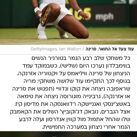
/
עוד צעד אל התואר. סרינה
GettyImages, Ian Walton
כל משחקי שלב רבע הגמר בטורניר הנשים
בווימבלדון נערכו היום (שלישי), כשבמוקד עמד
הניצחון של סרינה וויליאמס על ויקטוריה אזרנקה.
בנוסף לכך התקיימו עוד שלושה משחקי: מריה
שראפובה ניצחה את קוקו ונדוויי (תפגוש את סרינה
או אזרנקה), גרבינייה מוגורוסה ניצחה את טימאה
באשצ'ינסקי ואגניישקה רדוואנסקה את מדיסון קיז.
אצל הגברים, נובאק דג'וקוביץ' השלים את הקאמבק
שלו שהחל אתמול מול קווין אנדרסון ועלה לרבע
הגמר אחרי ניצחון במערכה החמישית.