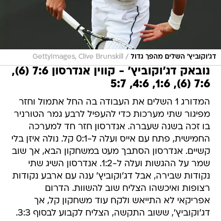
/
דג'וקוביץ' השלים מהפך גדול
GettyImages, Clive Brunskill
נובאק דג'וקוביץ' - קווין אנדרסון 7:6 (6),
7:6 (6), 1:6, 4:6, 5:7
המדורג 1 השלים את העבודה בה החל אתמול וחזר
מפיגור שתי מערכות כדי להעפיל לרבע גמר הטורניר
בו זכה בשנה שעברה. אנדרסון חזר חד למערכה
החמישית, פתח עם אייס ועלה ל-0:1 קל. נולה איזן בלי
קשיים. אנדרסון הסתבך מעט במשחקון הבא, אך שוב
שמר על ההגשות ועלה ל-1:2. אנדרסון השיג שתי
נקודות שבירה, אבל דג'וקוביץ' ענה עם ארבע נקודות
רצופות ואיכשהו הצליח שוב להשוות. הדרום
אפריקאי לא התייאש ולקח עוד משחקון קל, אך
דג'וקוביץ', ששוב התקשה, הצליח לקבוע לבסוף 3:3.