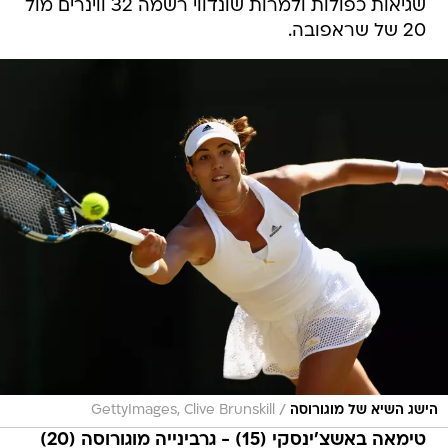
שגיאות כפולות ולמרות שונדווי רשמה 32 ווינרים מול
20 של שראפובה.
/
הישג השיא של מוגורוסה
GettyImages, Clive Brunskill
טימאה באשצ'ינסקי (15) - גרבינייה מוגורוסה (20)