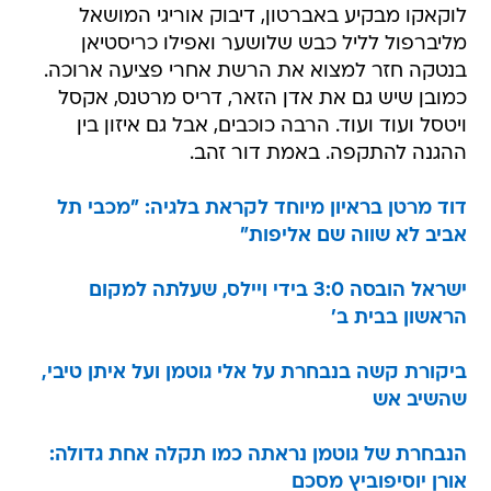
לוקאקו מבקיע באברטון, דיבוק אוריגי המושאל
מליברפול לליל כבש שלושער ואפילו כריסטיאן
בנטקה חזר למצוא את הרשת אחרי פציעה ארוכה.
כמובן שיש גם את אדן הזאר, דריס מרטנס, אקסל
ויטסל ועוד ועוד. הרבה כוכבים, אבל גם איזון בין
ההגנה להתקפה. באמת דור זהב.
דוד מרטן בראיון מיוחד לקראת בלגיה: "מכבי תל
אביב לא שווה שם אליפות"
ישראל הובסה 3:0 בידי ויילס, שעלתה למקום
הראשון בבית ב'
ביקורת קשה בנבחרת על אלי גוטמן ועל איתן טיבי,
שהשיב אש
הנבחרת של גוטמן נראתה כמו תקלה אחת גדולה:
אורן יוסיפוביץ מסכם