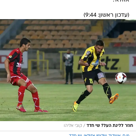
אזולאי.
(עדכון ראשון: 9:44)
/
חוזר לליגת העל? שי חדד
קובי אליהו