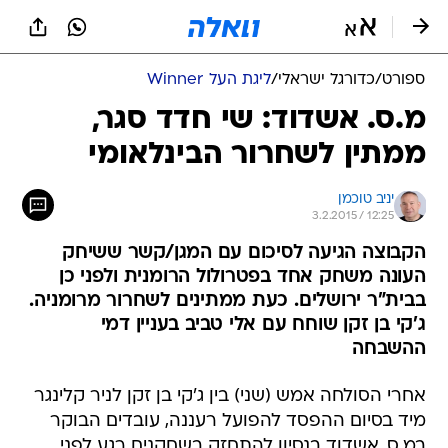
ספורט
/
כדורגל ישראלי
/
ליגת העל Winner
מ.ס. אשדוד: שי חדד סגר,
ממתין לשחרור הבינלאומי
יניב טוכמן
3.2.2015 / 12:25
הקבוצה הגיעה לסיכום עם המגן/קשר ששיחק
העונה משחק אחד בפטרולול הרומנית ולפני כן
בבית"ר ירושלים. כעת ממתינים לשחרור מרומניה.
ג'קי בן זקן שוחח עם אלי טביב בעניין דמי
ההשבחה
אחרי הסולחה אמש (שני) בין ג'קי בן זקן לניר קלינגר
מיד בסיום ההפסד להפועל רעננה, עובדים הבוקר
במ.ס. אשדוד בנסיון להתחזק בשחקנים רגע לפני