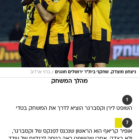
/
ניצחון מוצדק. שחקני בית"ר ירושלים חוגגים
ברני ארדוב
מהלך המשחק
1
השופט לירן וקסברגר הוציא לדרך את המשחק בטדי
7
אופיר קריאף הוא הראשון שנכנס לפנקס של וקסברגר,
ולא בצדק, אחרי שהשופט ראה כניסה לרגליים של עודד