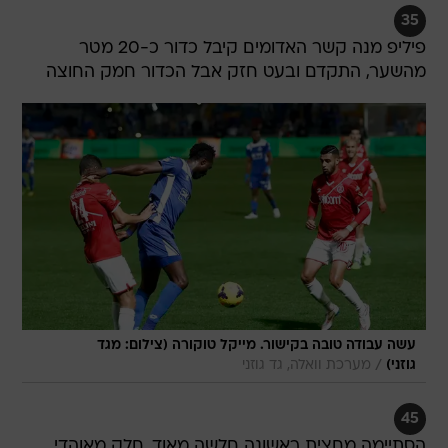
35
פיליפ מנה קשר האדומים קיבל כדור כ-20 מטר
מהשער, התקדם ובעט חזק אבל הכדור חמק החוצה
עשה עבודה טובה בקישור. מייקל טוקורה (צילום: מגד
/
גוזני)
מערכת וואלה, גד גוזני
45
הסתיימה מחצית ראשונה חלשה מאוד. חלק מאוהדי