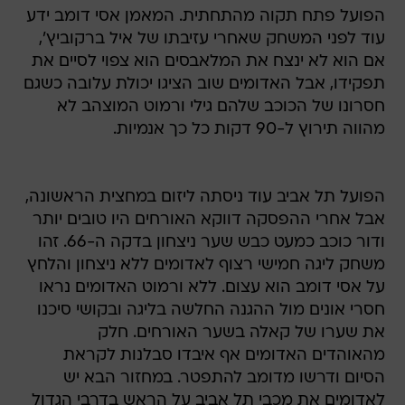
הפועל פתח תקוה מהתחתית. המאמן אסי דומב ידע
עוד לפני המשחק שאחרי עזיבתו של איל ברקוביץ',
אם הוא לא ינצח את המלאבסים הוא צפוי לסיים את
תפקידו, אבל האדומים שוב הציגו יכולת עלובה כשגם
חסרונו של הכוכב שלהם גילי ורמוט המוצהב לא
מהווה תירוץ ל-90 דקות כל כך אנמיות.
הפועל תל אביב עוד ניסתה ליזום במחצית הראשונה,
אבל אחרי ההפסקה דווקא האורחים היו טובים יותר
ודור כוכב כמעט כבש שער ניצחון בדקה ה-66. זהו
משחק ליגה חמישי רצוף לאדומים ללא ניצחון והלחץ
על אסי דומב הוא עצום. ללא ורמוט האדומים נראו
חסרי אונים מול ההגנה החלשה בליגה ובקושי סיכנו
את שערו של קאלה בשער האורחים. חלק
מהאוהדים האדומים אף איבדו סבלנות לקראת
הסיום ודרשו מדומב להתפטר. במחזור הבא יש
לאדומים את מכבי תל אביב על הראש בדרבי הגדול