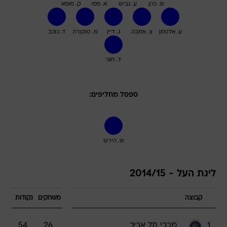
ש. כהן
ע. גביש
א. פסו
ק. מוסא
ע. אלטמן
צ. אמבה
ג. דיין
מ. טוקורה
ד. כוכב
ד. חוגי
ספסל מחליפים:
ש. הירש
ליגת העל - 2014/15
קבוצה
משחקים
נקודות
1
מכבי תל אביב
26
54