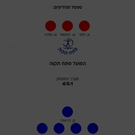
ספסל מחליפים:
א. לזמי
ש. יחזקאל
ש. מלכה
הפועל פתח תקוה
מערך המשחק
4:5:1
ק. דרשלר