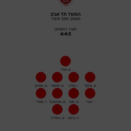
הפועל תל אביב
מאמן:
מוטי
איוניר
מערך המשחק
4:4:2
א. אדל
א. צ'קול
י. קולין
ס. פלאח
מ. אוחיון
י. זגורי
פ. מנה
ש. אבוטבול
ר. ספורי
ד. ביטון
א. באלדה