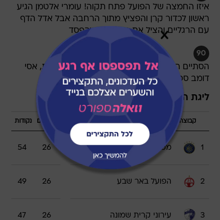
איזו החמצה של הפועל פתח תקוה! עומרי אלטמן הגיע
ראשון לכדור קרן והפציץ מתוך הרחבה אבל אדל הדף
עם הרגליים והציל את האדומים מהפסד
90
הסתיים המשחק. הפועל תל אביב שוב מאכזבת, אסי
דומב ספג שריקות בוז
ליגת העל - 2014/15
קבוצה
משחקים
נקודות
1
מכבי תל אביב
26
54
2
הפועל באר שבע
26
49
3
עירוני קרית שמונה
26
47