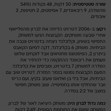
שורה סטטיסטית:
50 דקות, 48 נקודות (54%
מהשדה), 9 ריבאונדים, 7 אסיסטים, 2 חטיפות, 2
איבודים.
רקע:
ב-2006 דטרויט הדיחה את לברון מהפלייאוף
אחרי שבעה משחקים. הקבוצות הגיעו למשחק
החמישי בשוויון, וקליבלנד ניצחה בדטרויט וגנבה את
הביתיות. משחק 6 בקליבלנד, דקה לסיום הקאבס
ביתרון 2, הפיסטונס מחטיאים אבל לוקחים שלוש
פעמים את ריבאונד ההתקפה כדי להחזיר את
הסדרה למשחק 7 בדטרויט, ומביסים את קליבלנד.
הפעם הקבוצות נפגשו בגמר המזרח. דטרויט שוב עם
הביתיות, אבל בלי בן ואלאס שעזב בקיץ, ועם כריס
וובר שהחליף אותו בחמישייה. שוב משחק חמישי
במצב של 2:2 בסדרה.
כמה גדול לברון היה:
משחק היציאה לאור של לברון.
המשחק ששם את החותמת הסופית. 2:49 דקות