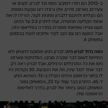
ב-2012 הם חזרו לסיבוב נוסף נגד לברון. זקנים או
צעירים, גארנט, פירס, אלן ורונדו רצו טבעת נוספת.
הם הצליחו להיכנס ללברון מתחת לעור, הורידו לו את
אחוזי הקליעה מהשדה, ועלו ליתרון 2:3 על ההיט.
פעם שנייה שמיאמי מפגרת בסדרה בפלייאוף הזה,
אבל הפעם הם עם הגב לקיר וחייבים לנצח בבוסטון
במשחק 6.
כמה גדול לברון היה:
לברון הגיע מפוקס לניצחון ולא
התייחס לשום דבר שקרה סביבו. הסלטיקס וגארנט
ניסו את כל התרגילים הרגילים, אבל לברון ראה רק
דבר אחד לנגד עיניו, וזה את הטבעת. 30 נקודות היו
לו בחצי הראשון וההיט הובילו ב-13. כשהוא הגיע
ל-45, היתרון כבר עמד על 25, והמשחק גמור.
המשחק הטוב ביותר של לברון, בדרך לאליפות
הראשונה שלו.