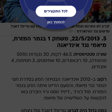
לברון לא התרגש ופתח את קריירת הפלייאוף שלו עם טריפל דאבל
/
מרשים נגד הוויזארדס
AP
5. 22/5/2013, משחק 1 בגמר המזרח,
מיאמי נגד אינדיאנה
שורה סטטיסטית:
46.5 דקות, 30 נקודות (50%
מהשדה), 10 ריבאונדים, 10 אסיסטים, 3 חסימות, 4
איבודים.
רקע:
ב-2012 אינדיאנה הבטיחה המון בסדרת חצי
הגמר נגד מיאמי, והפעם הדייט איתה הגיע בגמר
המזרח. פול ג'ורג' , דייויד ווסט ורוי היברט באו
להקשות על השלישייה של מיאמי.
כמה גדול היה לברון:
טריפל דאבל וסל ניצחון