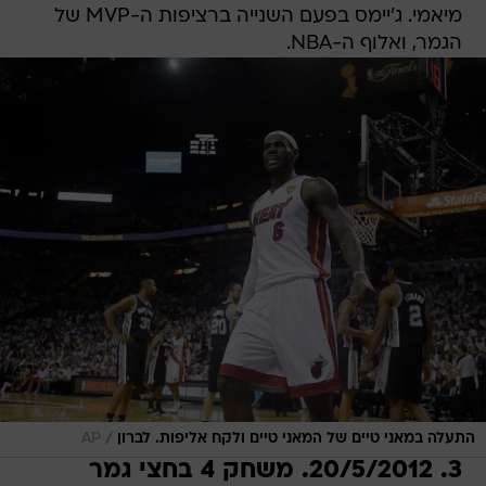
מיאמי. ג'יימס בפעם השנייה ברציפות ה-MVP של
הגמר, ואלוף ה-NBA.
/
התעלה במאני טיים של המאני טיים ולקח אליפות. לברון
AP
3. 20/5/2012. משחק 4 בחצי גמר