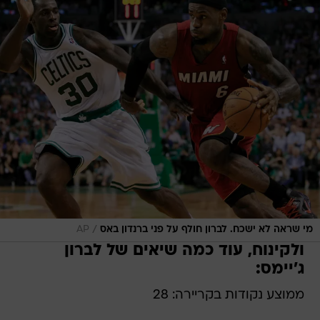
/
מי שראה לא ישכח. לברון חולף על פני ברנדון באס
AP
ולקינוח, עוד כמה שיאים של לברון
ג'יימס:
ממוצע נקודות בקריירה: 28