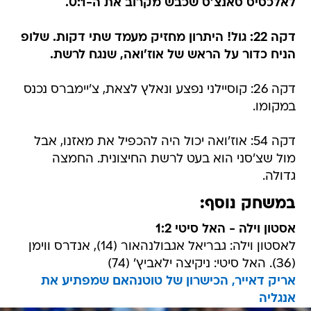
לאלכסיס סאנצ'ס שכבש מקרוב את ה-0:1.
דקה 22: גול! היתרון מחזיק מעמד שתי דקות. שלופ
הניח כדור על הראש של אוז'ואה, שנגח לרשת.
דקה 26: קוסיילני נפצע ונאלץ לצאת, צ'יימברס נכנס
במקומו.
דקה 54: אוז'ואה יכול היה להכפיל את מאזנו, אבל
מול שצ'סני הוא בעט לרשת החיצונית. החמצה
גדולה.
במשחק נוסף:
אסטון וילה - האל סיטי 1:2
לאסטון וילה: גבריאל אגבולנהאור (14), אנדרס ווימן
(36). האל סיטי: ניקיצה ילאביץ' (74)
אריק דאייר, הכישרון של טוטנהאם שמפתיע את
אנגליה