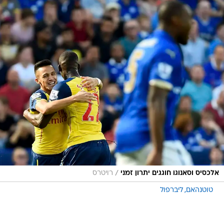
/
אלכסיס וסאנוגו חוגגים יתרון זמני
רויטרס
טוטנהאם
ליברפול