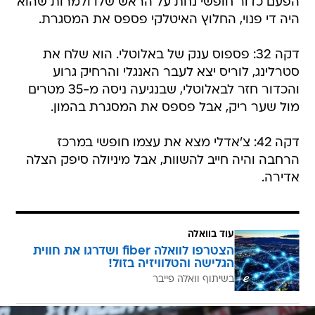
הפעם כדור חופשי נחת על הראש שלו ולמרות שהוא
היה די פנוי, החלוץ האיטלקי פספס את המסגרת.
דקה 32: פספוס ענק של באלוטלי. הוא שלח את
סטרלינג, לוריס יצא לעבר האנגלי והרחיק גרוע
והכדור חזר לבאלוטלי, שבנגיעה ניסה מ-35 מטרים
מול שער ריק, אבל פספס את המסגרת בהמון.
דקה 42: צ'אדלי מצא את עצמו חופשי במרכז
הרחבה והיה חייב להשוות, אבל מיניולה סיפק הצלה
אדירה.
עוד בוואלה
הצטרפו לוואלה fiber ושדרגו את חווית
הגלישה והטלוויזיה בזול!
בשיתוף וואלה פייבר