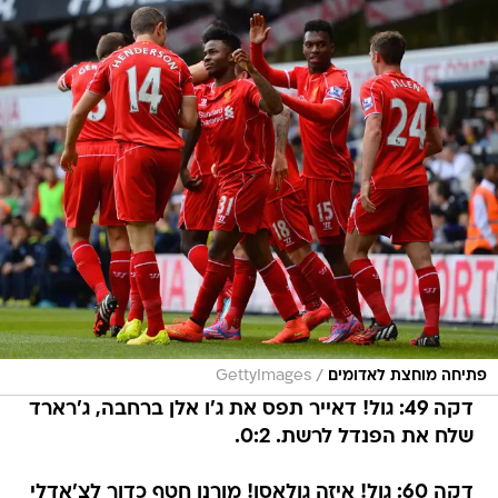
/
פתיחה מוחצת לאדומים
GettyImages
דקה 49: גול! דאייר תפס את ג'ו אלן ברחבה, ג'רארד
שלח את הפנדל לרשת. 0:2.
דקה 60: גול! איזה גולאסו! מורנו חטף כדור לצ'אדלי