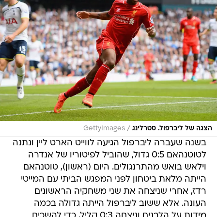
/
הצגה של ליברפול. סטרלינג
GettyImages
בשנה שעברה ליברפול הגיעה לווייט הארט ליין ונתנה
לטוטנהאם 0:5 גדול, שהוביל לפיטוריו של אנדרה
וילאש בואש מהתרנגולים. היום (ראשון), טוטנהאם
הייתה מלאת ביטחון לפני המפגש הביתי עם המייטי
רדז, אחרי שניצחה את שני משחקיה הראשונים
העונה. אלא ששוב ליברפול הייתה גדולה בכמה
מידות על הלבנים וניצחה 0:3 קליל, כדי להשכיח