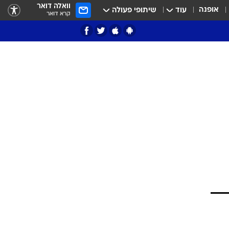
וואלה דואר
אופנה
עוד
שיתופי פעולה
קרא דואר
ציון 3
דאבל דריבל
י