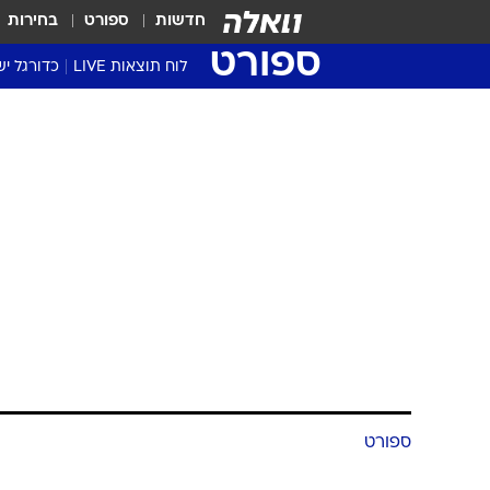
חדשות
ספורט
בחירות
ספורט
לוח תוצאות LIVE
כדורגל יש
ליגת העל Winner
סטט' ליגת
גביע המדי
גביע הטוט
שגרירים
נבחרות י
ליגה לאומ
ליגה א'
ספורט