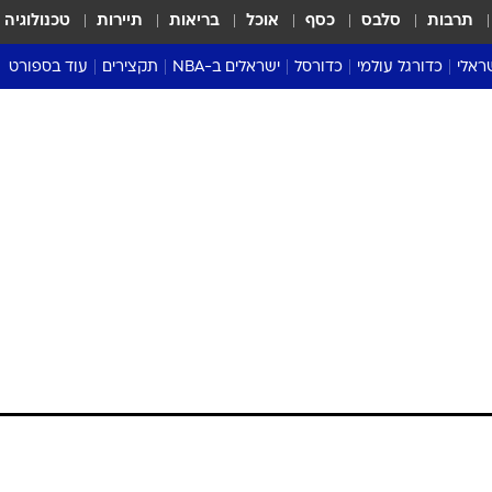
תרבות
סלבס
כסף
אוכל
בריאות
תיירות
טכנולוגיה
ראלי
כדורגל עולמי
כדורסל
ישראלים ב-NBA
תקצירים
עוד בספורט
ליגה אנגלית
ליגת העל
דני אבדיה
מונדיאל 2026
 העל
ליגה ספרדית
דאבל דריבל
NBA
נה
ליגה איטלקית
יורוליג וכדורסל אירופי
טבלאות
ו
ליגה גרמנית
ליגה לאומית
פודקאסטים
ליגה צרפתית
נבחרות ישראל בכדורסל
מסכמים מחזור
שראל
ליגת האלופות
כדורסל נשים
אבא של שבת
ית
הליגה האירופית
מעל הטבעת
דרום אמריקה
סערה בממלכה
טניס
טראש טוק
ספורט אמריקא
פוקר