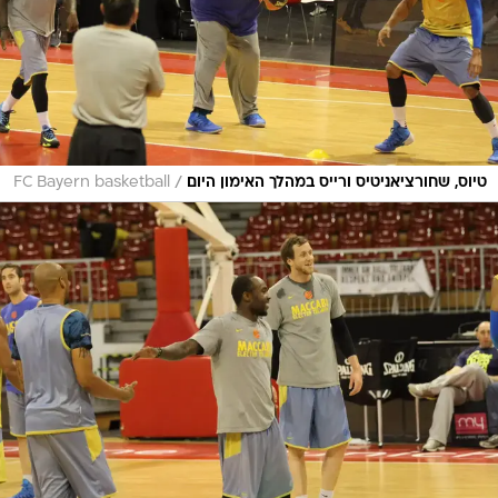
/
טיוס, שחורציאניטיס ורייס במהלך האימון היום
FC Bayern basketball