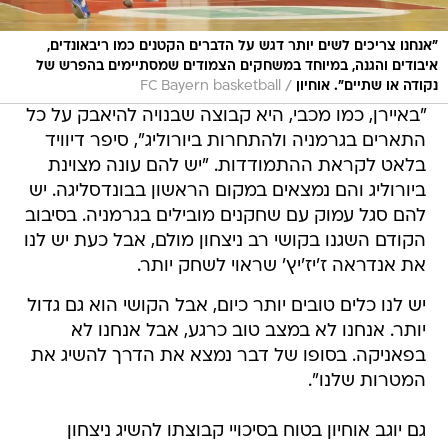
"אנחנו צריכים לשים יותר דגש על הדברים הקטנים כמו ריבאונדים,
איבודים והגנה, במיוחד במשחקים הצמודים שמסתיימים בהפרש של
/
נקודה או שתיים". אוחיון
FC Bayern basketball
"באיירן, כמו מכבי, היא קבוצה שבנויה להיאבק על כל
התארים בגרמניה ולהתחרות ביורוליג", סיפר דיוויד
בלאט לקראת ההתמודדות. "יש להם עונה מצוינת
ביורוליג והם נמצאים במקום הראשון בבונדסליגה. יש
להם סגל עמוק עם שחקנים מובילים בגרמניה. בסיבוב
הקודם השגנו בקושי רב ניצחון מולם, אבל כעת יש לנו
את אנדראה ז'יז'יץ' שראוי לשחק יותר.
יש לנו כלים טובים יותר כיום, אבל הקושי הוא גם גדול
יותר. אנחנו לא במצב טוב כרגע, אבל אנחנו לא
בפאניקה. בסופו של דבר נמצא את הדרך להשיג את
המטרות שלנו".
גם יוגב אוחיון בטוח בסיכויי קבוצתו להשיג ניצחון