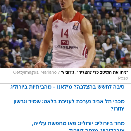
/
"ניתן את המיטב כדי להצליח". ג'דוביץ'
GettyImages, Mariano
Pozo
סיבה לחשש בהצלבה? מילאנו - מהביתיות ביורוליג
מכבי תל אביב נערכת לעזיבת בלאט: שמיר וגרשון
יחזרו?
מחר ביורוליג: יורוליג: פאו מחפשת עלייה,