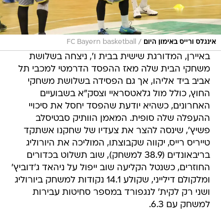
/
אינגלס ורייס באימון היום
FC Bayern basketball
באיירן, המדורגת שישית בבית ו', ניצחה בשלושת
משחקי הבית שלה מאז ההפסד הדרמטי למכבי תל
אביב ביד אליהו, אך גם הפסידה בשלושת משחקי
החוץ, כולל מול גלאטסראיי וצסק"א בשבועיים
האחרונים, כשהיא יודעת שהפסד יחסל את סיכויי
ההעפלה שלה סופית. המאמן הוותיק סבטיסלב
פשיץ', שינסה להצר את צעדיו של שחקנו אשתקד
טייריס רייס, יקווה שקבוצתו, המוליכה את היורוליג
בריבאונדים (38.9 למשחק), שוב תשלוט בכדורים
החוזרים, כשנטל הקליעה שוב ייפול על ניהאד ג'דוביץ'
ומלקולם דילייני, שקולע 14.1 נקודות למשחק ביורוליג
ושני רק לקית' לנגפורד במספר סחיטות עבירות
למשחק עם 6.3.