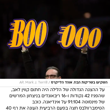
/
השקיעו בשריקות הבוז. אוהד הלייקרס
AP, Mark J. Terrill
על ההצגה הגדולה של הלילה היה חתום קווין לאב,
שהפגיז 42 נקודות ו-16 ריבאונדים בניצחון המרשים
של מינסוטה 91:104 על אינדיאנה. כוכב
הטימברוולבס חצה בפעם הרביעית העונה את רף 40