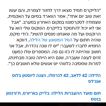
"הלייקרס תמיד מצאו דרך לחזור לצמרת, והם יעשו
זאת שוב יום אחד", אמר הווארד בסיום על האקסית,
שצמודה לסקרמנטו במקום האחרון במערב. "אבל
אני לא יכול להתמקד בלייקרס. הפוקוס שלי הוא על
הרוקטס ועל מה שאנחנו מנסים להשיג". ג'ודי מיקס,
שהיה חתום על
הסל המשוגע של הלילה
, דווקא
החמיא לחברו לשעבר: "יש לו שנה נהדרת, אבל אני
חושב שהייתה לו כזו גם פה. המספרים שלו כמעט
זהים לעונה שעברה, שגם היא הייתה טובה מבחינתו,
למרות שמסיבה כלשהי יש אנשים שלא חושבים כך".
הלילה: 42 ללאב, 42 לכרמלו, הצגה ליוסטון בלוס
אנג'לס
תום מועד ההעברות הלילה: בלייק בווריורס, ת'ורנטון
בנטס