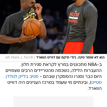
/
הוא לא שומר טינה. ג'ודי מיקס עם דווייט הווארד
AP, Mark J. Terrill
ב-NBA מתכוננים במרץ לקראת סגירת חלון
ההעברות הלילה, כשכמה מהטריידים הרבים שצפויים
היום כבר נסגרו (המסקרן שבהם -
סטיב בלייק לגולדן
סטייט
), ובינתיים מי שעמד במרכז העניינים היה דווייט
הווארד.