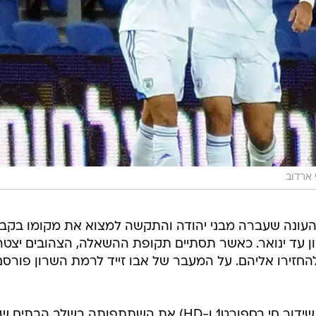
 ארדוב
 העונה שעברה מבני יהודה והתקשה למצוא את מקומו בקבו
 עד ינואר. כאשר תסתיים תקופת ההשאלה, הצהובים יצטר
חזירו אליהם. על המעבר של אבו זייד לרמת השרון פורסם
הקבוצה תפתח ביום חמישי (20:00, שידור חי בספורט1 ו-HD) את השתתפותה בשלב הבתים