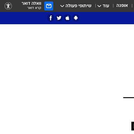
וואלה דואר
אופנה
עוד
שיתופי פעולה
קרא דואר
ציון 3
דאבל דריבל
י