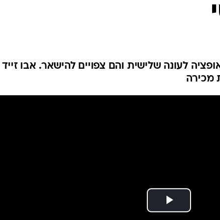
ענפים נוספים
לוח שידורים
החידה של ספור
ארכיון מדורים
כתבו לנו
ופציה לעונה שלישית והם צפויים להישאר. אבו זייד
 מכירה