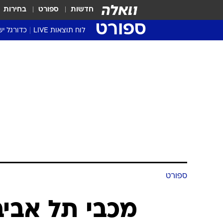
חדשות
ספורט
בחירות
ספורט
לוח תוצאות LIVE
כדורגל יש
ליגת העל Winner
סטט' ליגת
גביע המדי
גביע הטוט
שגרירים
נבחרות י
ליגה לאומ
ליגה א'
ספורט
מכבי תל אביב