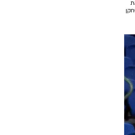
ת
חקן