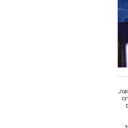
צה,
כו
 של