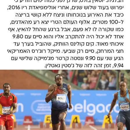
הבלגית. יוסאין בולט, שרק לפני כמה ימים הודיע כי
יפרוש בעוד שלוש שנים, אחרי אולימפיאדת ריו 2016,
כיבד את האירוע בנוכחותו וניצח ללא קושי בריצה
ל-100 מטרים. אלוף העולם הטרי יצא רע מהאדנים,
כמו שקורה לו לא פעם, אבל ברגע שהחל להאיץ, אף
אחד לא יכול היה להתקרב אליו והוא סיים עם 9.80
איכותי מאוד. קים קולינס הוותיק, שהוביל בערך עד
חצי המרחק, סיים רק שביעי. מייקל רוג'רס האמריקאי
הגיע שני עם 9.90 ונסטה קרטר מג'מייקה שלישי עם
9.94, זמן זהה לזה של ג'סטין גאטלין.