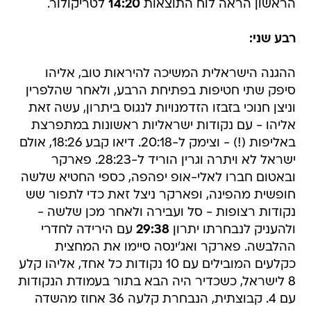
הראשון הראה לוח התוצאות
14:20
לטריקולור.
רבע שני:
ההגנה הישראלית המשיכה להיראות טוב, אליהו
סיפק שתי חטיפות בפתיחת הרבע, ולאחר שהלפרין
וניצן חנוכי בזבזו הזדמנויות לנגוס ביתרון, עשה זאת
אליהו - עם נקודות ישראליות ראשונות במתפרצת
באליפות (!) - וצימק ל-20:18. דיאו קבע 18:26, אולם
ישראל לא ויתרה וגרין הוריד ל-28:23. פארקר
ובאטום חברו לאלי-אופ יפהפה, כספי החטיא שלשה
חופשית מהפינה, ופארקר ניצל זאת כדי לתפור שש
נקודות רצופות - סל ועבירה ולאחר מכן שלשה -
ולהעניק לנבחרתו יתרון
29:38
עם הירידה לחדרי
ההלבשה. פארקר ואג'ינסה סיימו את המחצית
כקלעים המובילים עם 10 נקודות כל אחד, אליהו קלע
8 לישראל, כשכדיר היה הבא בתור בעמודת הנקודות
עם 4. קבוצתית, הנבחרת קלעה 36 אחוז מהשדה