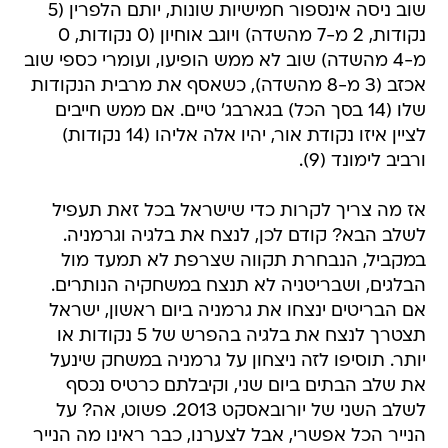
שוב ניסה אינספור חמישיות שונות, יותם הלפרין (5
נקודות, 2 מ-7 מהשדה) ויוגב אוחיון (0 נקודות, 0
מ-4 מהשדה) שוב לא ממש הופיעו, ועומרי כספי שוב
אכזב (3 מ-8 מהשדה), כשאסף את מרבית הנקודות
שלו (14 בסך הכל) בגארבג' טיים. אם ממש חייבים
לציין איזו נקודת אור, יהיו אלה אליהו (14 נקודות)
ורביב לימונד (9).
אז מה צריך לקרות כדי שישראל בכל זאת תעפיל
לשלב הבא? קודם לכן, לנצח את בלגיה וגרמניה.
במקביל, הנבחרת תקווה שצרפת לא תמעד מול
הבלגים, ושבריטניה לא תנצח במשחקיה הנותרים.
אם הבריטים ינצחו את גרמניה ביום ראשון, ישראל
תצטרך לנצח את בלגיה בהפרש של 5 נקודות או
יותר. תוסיפו לזה ניצחון על גרמניה במשחק שינעל
את שלב הבתים ביום שני, וקיבלתם כרטיס נכסף
לשלב השני של יורובאסקט 2013. פשוט, אה? על
הנייר הכל אפשרי, אבל לצערנו, כבר ראינו מה הנייר