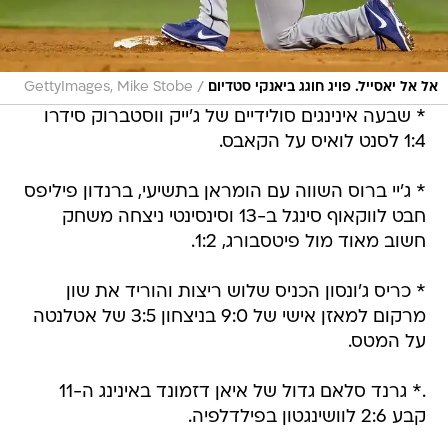
/
אל אל יאסייל. פויג חוגג ביאנקי סטדיום
GettyImages, Mike Stobe
* שבעה אינינגים סולידיים של ג'ייק ווסטברוק סידרו
1:4 לסנט לואיס על הקאבס.
* ג'יי ברוס השווה עם הומראן בתשיעי, ברנדון פיליפס
חבט לווקאוף סינגל ב-13 וסינסינטי ניצחה משחק
חשוב מאוד מול פיטסבורג, 1:2.
* כריס ג'ונסון הכניס שלוש ריצות והוריד את שון
מרקום למאזן אישי של 9:0 בניצחון 3:5 של אטלנטה
על המטס.
.* גרנד סלאם גדול של איאן דזמונד באינינג ה-11
קבע 2:6 לוושינגטון בפילדלפיה.