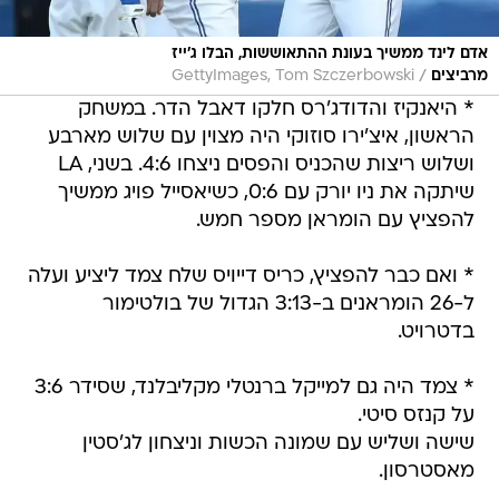
אדם לינד ממשיך בעונת ההתאוששות, הבלו ג'ייז
/
מרביצים
GettyImages, Tom Szczerbowski
* היאנקיז והדודג'רס חלקו דאבל הדר. במשחק
הראשון, איצ'ירו סוזוקי היה מצוין עם שלוש מארבע
ושלוש ריצות שהכניס והפסים ניצחו 4:6. בשני, LA
שיתקה את ניו יורק עם 0:6, כשיאסייל פויג ממשיך
להפציץ עם הומראן מספר חמש.
* ואם כבר להפציץ, כריס דייויס שלח צמד ליציע ועלה
ל-26 הומראנים ב-3:13 הגדול של בולטימור
בדטרויט.
* צמד היה גם למייקל ברנטלי מקליבלנד, שסידר 3:6
על קנזס סיטי.
שישה ושליש עם שמונה הכשות וניצחון לג'סטין
מאסטרסון.