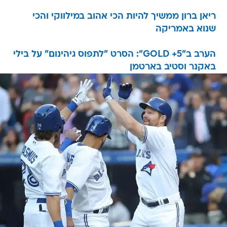
ריאן ברון ממשיך להיות הכי אהוב במילווקי והכי
שנוא באמריקה
הערב ב"5+ GOLD": הסרט "לתפוס גיהינום" על בילי
באקנר וסטיב בארטמן