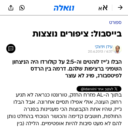
ספורט
בייסבול: ציפורים נוצצות
עידן ויניצקי
20.6.2013 / 6:37
הבלו ג'ייז לוהטים וה-2:5 על קולורדו היה הניצחון
השמיני ברציפות שלהם. דרמה בין הרדס
לפיטסבורג, פויג לא עוצר
בתוך ה-AL מזרח החזק, טורונטו כנראה לא תגיע
רחוק העונה, אולי אפילו תסיים אחרונה. אבל הבלו
ג'ייז, שהיו אחת הקבוצות הכי מעניינות בפגרה
החולפת, חושבים קדימה והכושר הנוכחי בהחלט נותן
להם לא מעט סיבות להיות אופטימיים. הלילה (בין