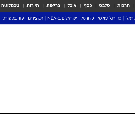
תרבות
סלבס
כסף
אוכל
בריאות
תיירות
טכנולוגיה
ראלי
כדורגל עולמי
כדורסל
ישראלים ב-NBA
תקצירים
עוד בספורט
ליגה אנגלית
ליגת העל
דני אבדיה
מונדיאל 2026
 העל
ליגה ספרדית
דאבל דריבל
NBA
נה
ליגה איטלקית
יורוליג וכדורסל אירופי
טבלאות
ו
ליגה גרמנית
ליגה לאומית
פודקאסטים
ליגה צרפתית
נבחרות ישראל בכדורסל
מסכמים מחזור
שראל
ליגת האלופות
כדורסל נשים
אבא של שבת
ית
הליגה האירופית
מעל הטבעת
דרום אמריקה
סערה בממלכה
טניס
טראש טוק
ספורט אמריקא
פוקר