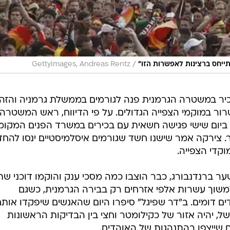
/
תייחס ברצינות לאפשרות הזו"
GettyImages, Andreas Rentz
בכיר במשטרה הגרמנית פנה לגורמים בממשלת גרמניה והזהי
 במוקמי הצפייה הגדולים. על פי הדיווח, ראש המשטרה
ם ביום שישי פגישה חשאית עם בכירים במשרד הפנים המקומ
ר. צירקה אמר שישנו חשד שגורמים איסלמיסטיים ינסו להחד
קדי הצפייה.
, מול שער ברנדנבורג, כבר הוצבו כמה מסכי ענק והוקמו דוכני שת
למשוך עשרות אלפי אזרחים רק בבירה הגרמנית, כשגם
דים דומים. ב"דר שפיגל" סיפרו היום שהאנשים שיפקדו אות
ל, יהיה אזור של כקילומטר וחצי בין הבדיקות הראשונות
ים שייצפו בהתנהגות של האוהדים.