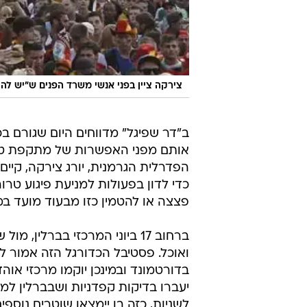
צירקה ציין בפני אנשי משרד הפנים ש"יש לה
ב"דר שפיגל" מדווחים היום שגורם 
אותם מפני האפשרות של מתקפת טרור
הפדרלית הגרמנית, יורג צירקה, קיי
כדי לדון בפעולות למניעת פיגוע טרו
פצצה או להטמין כזו מבעוד מועד במו
ברחוב 17 ביוני המרכזי בברלין
ואוכל. פסטיבל הכדורגל הזה אמור 
בדורטמונד ובמינכן יוקמו מרכזי אוה
יעברו בדיקות קפדניות ושבברלין למש
לשניות, כזה בו יימצאו שוטרים נוספ