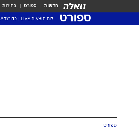
חדשות
ספורט
בחירות
ספורט
לוח תוצאות LIVE
כדורגל יש
ליגת העל Winner
סטט' ליגת
גביע המדי
גביע הטוט
שגרירים
נבחרות י
ליגה לאומ
ליגה א'
ספורט