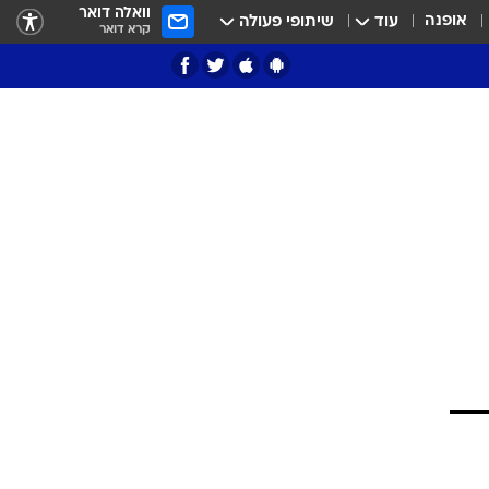
וואלה דואר
אופנה
עוד
שיתופי פעולה
קרא דואר
ציון 3
דאבל דריבל
י