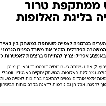
ענפים נוספים
 ממתקפת טרור
לוח שידורים
ה בליגת האלופות
החידה של ספור
ארכיון מדורים
כתבו לנו
הערים בגרמניה לצפייה משותפת במשחק בין באיירן
ש המשטרה הפדרלית הזהיר את משרד הפנים הגרמני
אמצע אפריל: צריך להתייחס ברצינות לאפשרות כזו
גרמניה תעצור הערב (שבת, 21:45, ערוץ 2) את נשימתה כשבורוסיה דורטמונד ובאיירן מינכן
ם: גמר ליגת האלופות. המשחק יתקיים באצטדיון וומבלי
 מאות אלפי אוהדים צפויים להתאסף ברחובות לצפייה משות
 לחגיגה, אבל הן גם גורמות לדאגה בקרב כוחות הביטחון