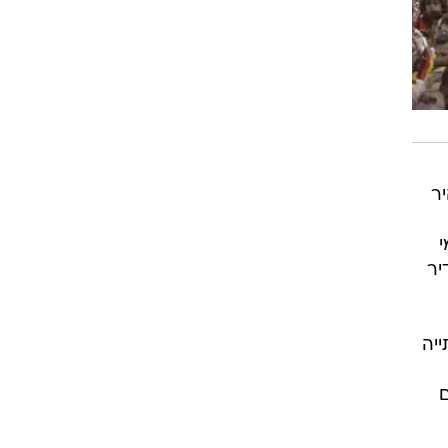
ר
י
יר
ייה
ם