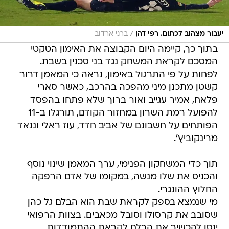
/
יעבור מצהוב לכתום. רפי דהן
ברני ארדוב
בתוך כך, קיימה היום הקבוצה את האימון הטקטי
המסכם לקראת המשחק נגד בני סכנין בשבת.
לפחות על פי התרגול באימון, נראה כי המאמן דרור
קשטן מתכנן מיני מהפכה בהרכב, כאשר סארי
פלאח, אמיר עגייב ואור ברוך שלא פתחו בהפסד
להפועל רמת השרון במחזור הקודם, תורגלו ב-11
הפותחים על חשבונם של אביב חדד, עוז ראלי וננאד
מרינקוביץ'.
תוך כדי המשחקון הפנימי, ערך המאמן שינוי נוסף
והכניס את שלו מנשה, במקומו של אדם הרפקה
החלוץ ההונגרי.
מי שנמצא בספק לקראת שבת הוא הבלם גל כהן
שסובב את קרסולו וסובל מכאבים. בצוות הרפואי
ינסו להכשיר את הבלם לקראת ההתמודדות