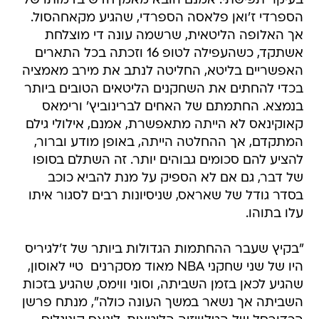
בעיקר תפישתי. אמנם הובא מאמן חדש בדמותו של
הספרדי ז'ואן פלאסה הספרדי, שהגיע מקאחהסול.
אך האלופה הליטאית, שרשמה עונה די מוצלחת
אשתקד, כשהעפילה לטופ 16 וזכתה בכל התארים
האפשריים בליטא, החליטה לנתב את מירב מאמציה
בכדי להחתים את השחקנים הליטאים הטובים ביותר
בנמצא. החתמתם של האחים לברינוביץ' ורימאס
קאוקינאס לא הייתה מתאפשרת, אמנם, אילולי גילם
המתקדם, אך ההחלטה הייתה, באופן מודע וברור,
להציע להם סכומים גבוהים יותר. זה השתלם בסופו
של דבר, גם אם לא הספיק על מנת להביא כוכב
בסדר גודל של שאראס, שניסיונות רבים לסגור איתו
עלו בתוהו.
"בקיץ שעבר ההחתמות הגדולות ביותר של ז'לגיריס
היו של שני שחקני NBA מאוד מסקרנים  טיי לאוסון,
שהגיע לכאן בזמן השביתה, וסוני ווימס, שהגיע בזכות
השביתה אך נשאר במשך העונה כולה", מנתח פרשן