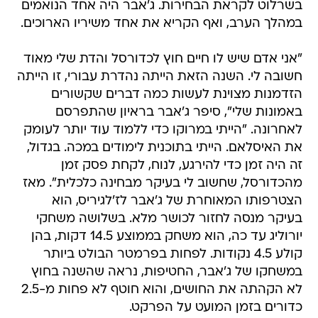
בשרלוט לקראת הבחירות. ג'אבר היה אחד הנואמים
במהלך הערב, ואף הקריא את אחד משיריו הארוכים.
"אני אדם שיש לו חיים חוץ לכדורסל והדת שלי מאוד
חשובה לי. השנה הזאת הייתה נהדרת עבורי, זו הייתה
הזדמנות מצוינת לעשות כמה דברים שקשורים
באמונות שלי", סיפר ג'אבר בראיון שהתפרסם
לאחרונה. "הייתי במרוקו כדי ללמוד עוד יותר לעומק
את האיסלאם. הייתי בתוכנית לימודים במכה. בגדול,
זה היה זמן כדי להירגע, לנוח, לקחת פסק זמן
מהכדורסל, שחשוב לי בעיקר מבחינה כלכלית". מאז
הצטרפותו המאוחרת של ג'אבר לז'לגיריס, הוא
בעיקר מנסה לחזור לכושר מלא. בשלושה משחקי
יורוליג עד כה, הוא משחק בממוצע 14.5 דקות, בהן
קולע 4.5 נקודות. לפחות בפרמטר הבולט ביותר
במשחקו של ג'אבר, החטיפות, נראה שהשנה בחוץ
לא הקהתה את החושים, והוא חוטף לא פחות מ-2.5
כדורים בזמן המועט על הפרקט.