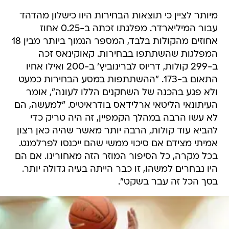
מיותר לציין כי תוצאות הבחירות היוו כישלון מהדהד
עבור המיליארדר. מפלגתו זכתה ב-0.25 אחוז
אחוזים מהקולות בלבד, המספר הנמוך ביותר מבין 18
המפלגות שהשתתפו בבחירות. קאוקינאס זכה
ב-299 קולות, דריוס לברינוביץ' ב-200 ואילו אחיו
התאום ב-173. "ההשתתפות במסע הבחירות כמעט
ולא פגע בהכנה של השחקנים הללו לעונה", אומר
העיתונאי הליטאי ארלידאס בודראיטיס. "למעשה, הם
לא עשו הרבה במהלך הקמפיין, זה היה טריק כדי
להביא עוד קולות, הרבה יותר מאשר שהיה כאן רצון
אמיתי מצידם אם סיכוי ממשי שהם ייכנסו לפרלמנט.
בכל מקרה, כל הסיפור המוזר הזה מאחורינו. אם הם
היו נבחרים למשהו, זו כבר הייתה בעיה גדולה יותר.
בסך הכל זה עבר בשקט".