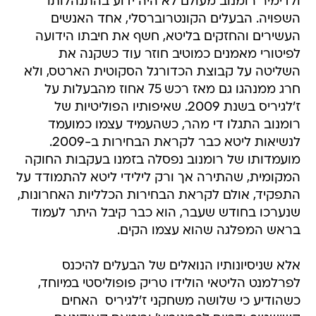
ולדימיר רומנוב מעולם לא היה ידוע בהתנהלותו
השפויה. הבעלים הקונטרוברסלי, אחד האנשים
העשירים והחזקים בליטא, חשף את חיבתו הידועה
לפיטורי מאמנים כמוטיב חוזר עוד כשקנה את
השליטה על קבוצת הכדורגל הסקוטית הארטס, ולא
חרג ממנהגו גם מאז רכש 75 אחוז מהבעלות על
ז'לגיריס בשנת 2009. שאיפותיו הפוליטיות של
רומנוב התגלו די מהר, כשהעמיד עצמו כמועמד
לנשיאות ליטא כבר לקראת הבחירות ב-2009.
מועמדותו של רומנוב נפסלה בזמנו בעקבות החוקה
המקומית, שהתירה אך ורק לילידי ליטא להתמודד על
התפקיד, אולם לקראת הבחירות הכלליות האחרונות,
שנערכו בחודש שעבר, הוא כבר קיבל היתר לעמוד
בראש המפלגה שהוא עצמו הקים.
אלא שניסיונותיו הנואלים של הבעלים להיכנס
לפרלמנט הליטאי הולידו טריק פופוליסטי במיוחד,
כשהודיע כי שלושה משחקני ז'לגיריס  האחים