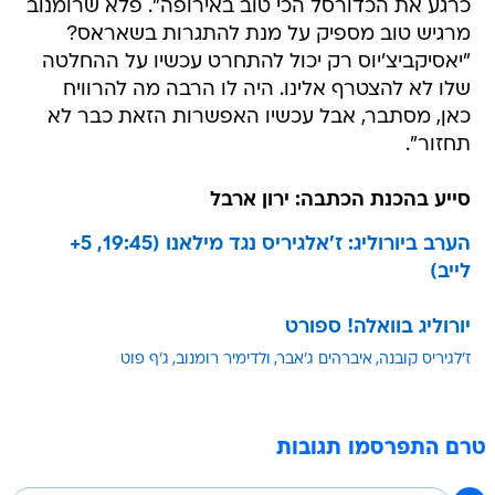
כרגע את הכדורסל הכי טוב באירופה". פלא שרומנוב
מרגיש טוב מספיק על מנת להתגרות בשאראס?
"יאסיקביצ'יוס רק יכול להתחרט עכשיו על ההחלטה
שלו לא להצטרף אלינו. היה לו הרבה מה להרוויח
כאן, מסתבר, אבל עכשיו האפשרות הזאת כבר לא
תחזור".
סייע בהכנת הכתבה: ירון ארבל
הערב ביורוליג: ז'אלגיריס נגד מילאנו (19:45, 5+
לייב)
יורוליג בוואלה! ספורט
ז'לגיריס קובנה
איברהים ג'אבר
ולדימיר רומנוב
ג'ף פוט
טרם התפרסמו תגובות