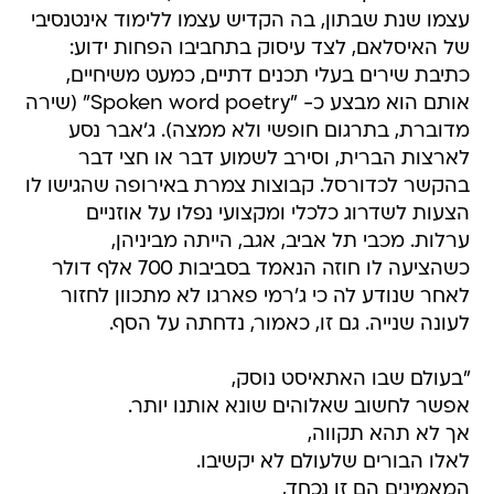
עצמו שנת שבתון, בה הקדיש עצמו ללימוד אינטנסיבי
של האיסלאם, לצד עיסוק בתחביבו הפחות ידוע:
כתיבת שירים בעלי תכנים דתיים, כמעט משיחיים,
אותם הוא מבצע כ- "Spoken word poetry" (שירה
מדוברת, בתרגום חופשי ולא ממצה). ג'אבר נסע
לארצות הברית, וסירב לשמוע דבר או חצי דבר
בהקשר לכדורסל. קבוצות צמרת באירופה שהגישו לו
הצעות לשדרוג כלכלי ומקצועי נפלו על אוזניים
ערלות. מכבי תל אביב, אגב, הייתה מביניהן,
כשהציעה לו חוזה הנאמד בסביבות 700 אלף דולר
לאחר שנודע לה כי ג'רמי פארגו לא מתכוון לחזור
לעונה שנייה. גם זו, כאמור, נדחתה על הסף.
"בעולם שבו האתאיסט נוסק,
אפשר לחשוב שאלוהים שונא אותנו יותר.
אך לא תהא תקווה,
לאלו הבורים שלעולם לא יקשיבו.
המאמינים הם זן נכחד,