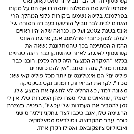
קשישטוף ודריוס לברינוביץ' ורימאס קאוקינאס 
יצטרפו לרשימת המפלגה ויתמודדו אף הם על מקום
בפרלמנט. בליטא נשמעו ביקורות כלפי המהלך, הרי
האחים לבית לברינוביץ' הורשעו בעבירה חמורה של
אונס בשנת 2002 ועל כן, כנראה שלא יהיו ראויים
לעולם לכהן כחברי פרלמנט. אגב, פרשת האונס
ההזויה הסתיימה בכך שהמתלוננת נשאה את
קשישטוף לאישה, לאחר שהשחקן כבר ריצה שנתיים
בכלא. "המקרה המצער הזה קרה מזמן, רובנו כבר
שכחנו מזה", ענה רומנוב. "אין להם כישורים
פוליטיים? הם אינטליגנטיים יותר מכל פוליטיקאי שאני
מכיר". לקראת הבחירות, רומנוב נקט בטקטיקה
משונה למדי, כשהחליט לא לחשוף את המצע שלו.
"מצידי, שהאויבים שלי יספרו מהן המטרות שלי. אין לי
זמן להסביר את העמדות שלי עכשיו", הפטיר. בצמרת
הרשימה שלו, אגב, כיכבו לצד שחקני ז'לגיריס שני
כוכבי עבר מהקבוצה, ויטולדאס מסאלסקיס
ואנטוליוס צ'ופקובאס, ואפילו רקדן אחד.