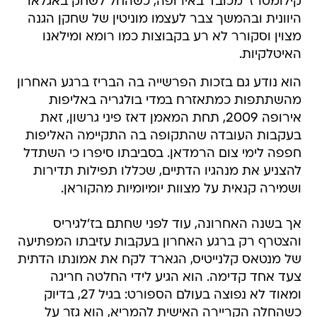
קילומטרז' מכובד באירופה, כשהחל לשחק באגלאו
היוונית ובהמשך צבר לעצמו מוניטין של שחקן הגנה
מצוין וסקורר לא רע בקבוצות כמו רומא ומילאנו
האיטלקיות.
הוא נודע גם בזכות הפרשייה בה הבריז ברגע האחרון
מהשתתפות כמתאזרח במדי בולגריה באליפות
אירופה 2009, תחת המאמן דאז פיני גרשון, זאת
בעקבות העובדה שהתקופה בה התקיימה האליפות
חפפה לימי צום הרמדאן. בסביבתו סיפרו כי השתדל
להצניע את מנהגיו הדתיים, שכללו תפילות תדירות
ושמירה קנאית על מצוות יומיומיות מהקוראן.
אך בשנה האחרונה, עוד לפני שחתם בז'לגיריס
והצטרף רק ברגע האחרון בעקבות עזיבתו המפתיעה
של מנטאס קלנייטיס, הגארד לקח את אמונתו הדתית
צעד אחד קדימה. הוא הגיע לידי החלטה חריגה
ומאוד לא נפוצה בעולם הספורט: בגיל 27, בדיוק
כשהחלה הקריירה האישית להמריא, הוא גזר על