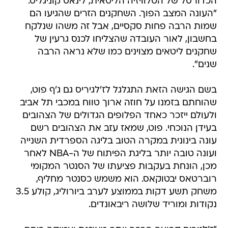
הכדורסל של הטלוויזיה הליטאית, לינאס קוניגליס.
"העונה המצב הפוך. השחקנים הזרים שהגיעו הם
שמות הרבה פחות סקסיים, אבל זה משהו שנלקח
בחשבון, לאור העובדה שהצליחו לכנס גרעין של
שחקנים ליטאים מצוינים כמו שלא נראה הרבה
שנים".
בשם הגישה הזאת התגלגל לז'לגיריס גם ג'ף פוט,
שהוחתם בזמנו על חוזה ארוך טווח במכבי תל אביב
ולעולם ייזכר כאחד הפלופים הגדולים של הצהובים
בעידן הנוכחי. פוט, שמאז עזב את הצהובים רשם
עונה בינונית במקרה הטוב בליגה הספרדית השנייה
ועונה טובה יותר בליגת הפיתוח של ה-NBA לאחר
מכן, הונחת בעקבות פציעתו של הסנטר המקומי
רוברטאס יבטוקאס. הוא משמש כסנטר מחליף,
משחק תשע דקות בממוצע לערב ביורוליג, קולע 3.5
נקודות ומוריד שלושה ריבאונדים.