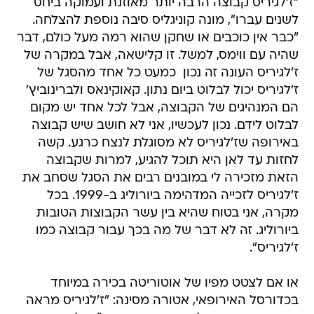
"ז'לגיריס קבוצה הרבה יותר מאוזנת ועמוקה ביחס
לשנים עברו", מונה קוניגליס סיבה נוספת להצלחה.
"כבר אין כוכבים או שחקן שהוא רמה מעל כולם, דבר
שהיה עם ווימס, למשל. זו קלישאה, אבל במקרה של
ז'לגיריס העונה זה נכון  כמעט כל אחד מהסגל של
ז'לגיריס יכול לבלוט ביום נתון. קאוקינאס ולברינוביץ'
הם המנהיגים של הקבוצה, אבל לכל אחד יש מקום
לבלוט לידם. נכון לעכשיו, אני לא חושב שיש קבוצה
באירופה שז'לגיריס לא מסוגלת לנצח כרגע. קשה
לחזות עד לאן היא תוכל להגיע, למרות שקבוצה
הזאת מזכירה לי במובנים רבים את הסגל שסחב את
ז'לגיריס לזכייה המדהימה ביורוליג ב-1999. בכל
מקרה, אני בטוח שהיא בין עשר הקבוצות הטובות
ביורוליג. זה לא דבר של מה בכך עבור קבוצה כמו
ז'לגיריס".
או אם לצטט מפיו של אוטוריטה בכירה במיוחד
בכדורסל האירופאי, אטורה מסינה: "ז'לגיריס מראה