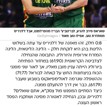
שאראס סירב להגיע, לברינוביץ' הבריז מהפרלמנט, אבל ז'לגיריס
/
מסתדרת טוב. אפילו טוב מאוד
GettyImages
0:8 חלק. זהו מאזנה של ז'לגיריס עד עתה בשלוש
הליגות בהן היא לוקחת חלק - הליגה הליטאית, הליגה
המזרח אירופית והיורוליג. התבוסה שהנחילה
לצדביטה הקרואטית (61:90) במחזור הפתיחה
ביורוליג הייתה עניין מובן מאליו, אך לאור שני מפגני
הכוח בניצחונות החוץ על קאחה לבוראל (71:77)
וההשפלה שגרמה לאולימפיאקוס בשבוע שעבר
(61:79), כבר אין דרך להתעלם ממנה.
כיצד הסתיים המפגש מול צסק"א, אתם שואלים?
ז'לגיריס, ובכן, הנחילה לאטורה מסינה ושחקניו הפסד
ראשון העונה.