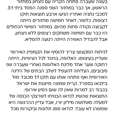
בעונה שעברה פתחה הקריה עם ניצחון במחזור
הראשון, אך כבר במחזור השני ספגה הפסד ביתי 3:1
למכבי נתניה ואחריו הגיעו ארבע תוצאות תיקו
רצופות. כלומר, לאחר חמישה מחזורים הייתה
לקבוצה נקודה פחות מהיום. במחזור השישי הכחולים
היו כבר עם חמישה משחקים רצופים ללא ניצחון,
אבל להבדיל האווירה הייתה רגועה להפליא.
לניתוח המקצועי צריך להוסיף את הקמפיין האירופי
שעדיין בעיצומו. האלופה, בניגוד לכל הציפיות, הייתה
רחוקה שער אחד מליגת האלופות (אחרי שעברה שני
סיבובים), הצליחה להעפיל לשלב הבתים של הליגה
האירופית ואף פתחה אותו עם תיקו 1:1 מכובד מול
בילבאו בספרד. קרית שמונה מייצגת את ישראל
בכבוד רב למרות שאין לה שום ניסיון אירופי.
התוצאות שהשיג לנדאו הבטיחו לשרצקי הכנסה של
למעלה משלושה מיליון יורו, אבל עדיין ההרגשה היא
שמשהו לא עובד. לנדאו ספג תלונות וביקורות מכל