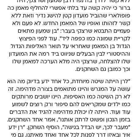
ללא קשר לדרך בה נפרדו בן שמעון ושרצקי, היה
ברור כי יהיה קשה עד בלתי אפשרי להחליף מאמן כה
פופולארי שהוביל מועדון קטן להישג נדיר וזאת ללא
קשר לזהותו ואופיו של המאמן החדש. לא פעם ולא
פעמיים התבטא שרצקי בעבר: "בן שמעון מתאים
לקריית שמונה כמו כפפה ליד". עוד לפני הפיצוץ
הגדול בן המאמן שאחראי על תואר האליפות הגדול
וההיסטורי לבין הבעלים שניווט ביד רמה את המועדון
שלו להצלחה, שרצקי היה מלא הערכה למאמן שלו
וכך כמובן גם השחקנים.
"לרן הייתה שיטה מיוחדת, כל אחד ידע בדיוק מה הוא
עושה על המגרש והיינו מתואמים בצורה מדהימה. זה
לא רק השיטה כמו האסיפות. היינו יושבים מרותקים
כמו ילדים שמקריאים להם סיפור ורק רוצים לשמוע
עוד ועוד. הייתה לו יכולת מדהימה להגיד את הדברים
בזמן הנכון ופשוט לרתק אותנו", אמר אחד השחקנים.
"מעבר לכך, יש הבדל בגישה", הוסיף השחקן. "רן ידע
איך ובאיזו דרך לפנות לכל אחד ואחד מאיתנו. גם מי