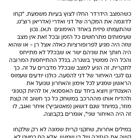
כשהמצב הידרדר החלו לצוץ בעיות משמעת. "קחו
לדוגמה את המקרה של דני ואדרי (אדריאן רוצ'ט,
שהתעמתו פיזית באחד האימונים  ת.א). נכון
שעימותים מתרחשים כל הזמן ובכל זאת אין מצב
שזה היה מגיע לפרופורציות כאלה אצל רן - או שהוא
היה חותך את שניהם ישר או שבכלל לא מתייחס
והכל היה ממשיך בשגרה. בגלל ההתייחסות המרובה
לתקרית, זה הגיע למצב שבכלל מדברים על זה. כך
גם לגבי האיחור של דני להסעה. כולנו יודעים שעמוס
הראשון שמגיע לכל אימון והאחרון שנועל את
האצטדיון ויוצא ביחד עם האפסנאי, אז להיות קטנוני
ולהדיח אותו מההרכב במשחק כל כך חשוב זה קצת
מוזר, במיוחד שגם דושאן (מאטוביץ') איחר ואגב, לו
זה היה האיחור שני", אומרים בקבוצה.
במילים אחרות, שחקני קרית שמונה לא רק שלקחו
קשה את העזיבה של בן שמעון, אלא הם כמעט לא