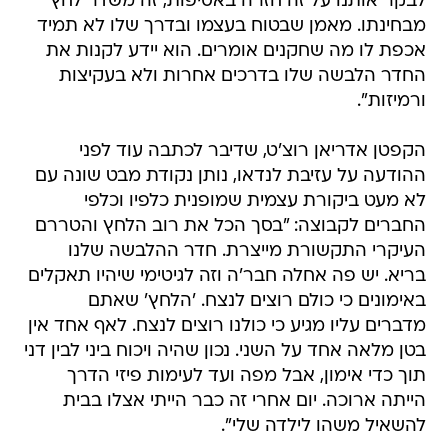
לבקר אותנו על זה חזרה באסיפות, זה משדר לחץ
מבחינתו. מאמן שבטוח בעצמו ובדרך שלו לא תמיד
אכפת לו מה שחקנים אומרים. הוא יידע לקנות את
החדר הלבשה שלו בדרכים אחרות ולא בעקיצות
ורמיזות".
הקפטן אדריאן רוצ'ט, שדיבר לכתבה עוד לפני
ההודעה על עזיבת לנדאו, נותן נקודת מבט שונה עם
לא מעט ביקורת עצמית שמופנית כלפיו וכלפי
החברים לקבוצה: "בסך הכל את רוב הלחץ והטררם
העיקרי התקשורת מייצרת. חדר ההלבשה שלנו
בריא. יש פה אחלה חבר'ה וזה לגיטימי שיהיו תאקלים
באימונים כי כולם רוצים לנצח. 'הלחץ' שאתם
מדברים עליו מגיע כי כולנו רוצים לנצח. לאף אחד אין
בטן מלאה אחד על השני. נכון שהיה ויכוח ביני לבין דני
תוך כדי אימון, אבל מפה ועד לעימות פיזי הדרך
הייתה ארוכה. יום אחרי זה כבר הייתי אצלו בבית
להשאיל משהו לילדה שלי".