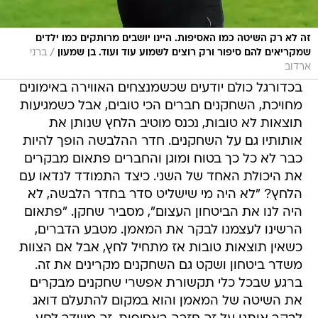
זה לא רק השיטה כמו האסיפות. היינו יושבים מרותקים כמו ילדים
/
שמקריאים להם סיפור ורק רוצים לשמוע עוד ועוד. בן שמעון
ברני
ארדוב
בכדורגל כולם יודעים שכשמנצחים האווירה באימונים
מחויכת, השחקנים חברים הכי טובים, אבל כשמגיעות
תוצאות לא טובות, נכנס מוטיב הלחץ שנותן את
אותותיו גם על השחקנים. חדר ההלבשה הופך להיות
כבר לא כל כך בטוח ומוגן והחברים פתאום מבקרים
את היכולת האחד של השני. כיצד התמודד לנדאו עם
הלחץ? "לא היה מי שישליט סדר בחדר הלבשה, לא
היה לנו את הביטחון העצום", מסביר שחקן. "פתאום
הרשינו לעצמנו לבקר את המאמן. מטבע הדברים,
כשאין תוצאות טובות אז מתחיל לחץ, אבל אם הצוות
משדר ביטחון ושקט גם השחקנים מקרינים את זה.
ברגע שבכל כלי תקשורת אפשרי שחקנים מבקרים
את השיטה של המאמן והוא במקום להתעלם דואג