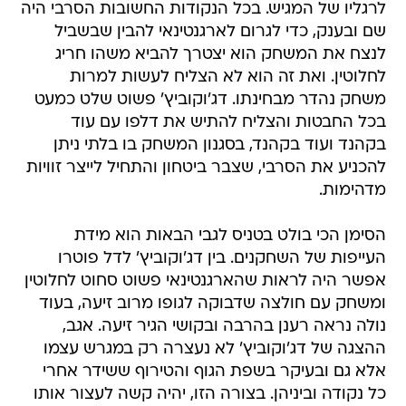
לרגליו של המגיש. בכל הנקודות החשובות הסרבי היה
שם ובענק, כדי לגרום לארגנטינאי להבין שבשביל
לנצח את המשחק הוא יצטרך להביא משהו חריג
לחלוטין. ואת זה הוא לא הצליח לעשות למרות
משחק נהדר מבחינתו. דג'וקוביץ' פשוט שלט כמעט
בכל החבטות והצליח להתיש את דלפו עם עוד
בקהנד ועוד בקהנד, בסגנון המשחק בו בלתי ניתן
להכניע את הסרבי, שצבר ביטחון והתחיל לייצר זוויות
מדהימות.
הסימן הכי בולט בטניס לגבי הבאות הוא מידת
העייפות של השחקנים. בין דג'וקוביץ' לדל פוטרו
אפשר היה לראות שהארגנטינאי פשוט סחוט לחלוטין
ומשחק עם חולצה שדבוקה לגופו מרוב זיעה, בעוד
נולה נראה רענן בהרבה ובקושי הגיר זיעה. אגב,
ההצגה של דג'וקוביץ' לא נעצרה רק במגרש עצמו
אלא גם ובעיקר בשפת הגוף והטירוף ששידר אחרי
כל נקודה וביניהן. בצורה הזו, יהיה קשה לעצור אותו