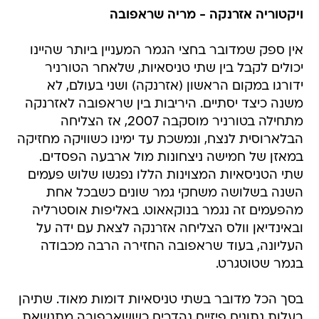
ויקטוריה אזרנקה - מריה שראפובה
אין ספק שמדובר בחצי הגמר המעניין ביותר שהיינו
יכולים לקבל בין שתי טניסאיות, שלאחר הטורניר
ידורגו במקום הראשון (אזרנקה) ושני בעולם, לא
משנה כיצד יסתיים. היריבות בין שראפובה לאזרנקה
מתחילה בטורניר מוסקבה 2007, אז הצליחה
הבלארוסית לנצח, ונמשכת עד ימינו כשוויקה מחזיקה
במאזן של חמישה ניצחונות מול ארבעה הפסדים.
שתי הטניסאיות המצוינות הללו נפגשו שלוש פעמים
השנה בשלושה משחקי גמר שונים כשבכל אחת
מהפעמים זה נגמר בנוקאאוט. באליפות אוסטרליה
ובאינדיאן וולס הצליחה אזרנקה לצאת עם ידה על
העליונה, בעוד שראפובה החזירה הרבה מכבודה
בגמר שטוטגרט.
בסך הכל מדובר בשתי טניסאיות דומות מאוד. שתיהן
בעלות נתונים פיזיים נהדרים כששארפובה מתנשאת