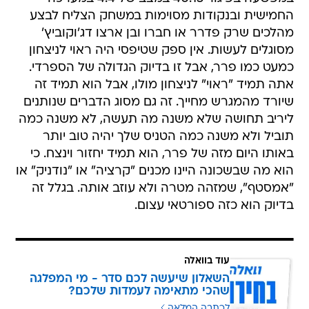
החמישית ובנקודות מסוימות במשחק הצליח לבצע
מהלכים שרק פדרר או חברו ובן ארצו דג'וקוביץ'
מסוגלים לעשות. אין ספק שטיפסי היה ראוי לניצחון
כמעט כמו פרר, אבל זו בדיוק הגדולה של הספרדי.
אתה תמיד "ראוי" לניצחון מולו, אבל הוא תמיד זה
שיורד מהמגרש מחייך. זה גם מסוג הדברים שנותנים
ליריב תחושה שלא משנה מה תעשה, לא משנה כמה
תוביל ולא משנה כמה הטניס שלך יהיה טוב יותר
באותו היום מזה של פרר, הוא תמיד יחזור וינצח. כי
הוא מה שבשכונה היינו מכנים "קרציה" או "נודניק" או
"אמסטף", שמזהה מטרה ולא עוזב אותה. בגלל זה
בדיוק הוא כזה ספורטאי עצום.
עוד בוואלה
השאלון שיעשה לכם סדר - מי המפלגה
שהכי מתאימה לעמדות שלכם?
לכתבה המלאה