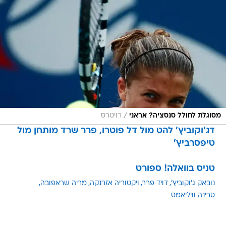
/
מסוגלת לחולל סנסציה? אראני
רויטרס
דג'וקוביץ' להט מול דל פוטרו, פרר שרד מותחן מול
טיפסרביץ'
טניס בוואלה! ספורט
נובאק ג'וקוביץ'
דויד פרר
ויקטוריה אזרנקה
מריה שראפובה
סרינה וויליאמס