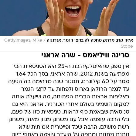
/
איזה קרב מרתק מחכה לה בחצי הגמר. אזרנקה
GettyImages, Mike
Stobe
סרינה וויליאמס - שרה אראני
אין ספק שהאיטלקיה בת ה-25 היא הטניסאית הכי
מפתיעה בשנת 2012. שרה אראני, בסך הכל 1.64
מטר על 60 קילוגרם, תסגור שנה מדהימה בה הגיעה
עד לגמר הרולאן גארוס ולפחות עד לחצי הגמר
באליפות ארצות הברית הפתוחה, מה שיעלה אותה
למקום השמיני בעולם אחרי הטורניר. אראני היא גם
טניסאית שבאמת כיף לראות. טניסאית כזו של פעם,
בלי הרבה עוצמה אבל עם משחק מגוון מאוד, משחק
רשת מושלם, הרבה שכל ופייטרית אמיתית שלא
נותנת מתנות ומחפה על היעדר עוצמה באחוזי דיוק