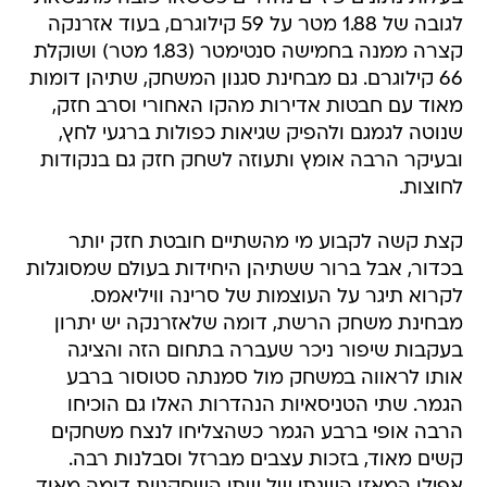
לגובה של 1.88 מטר על 59 קילוגרם, בעוד אזרנקה
קצרה ממנה בחמישה סנטימטר (1.83 מטר) ושוקלת
66 קילוגרם. גם מבחינת סגנון המשחק, שתיהן דומות
מאוד עם חבטות אדירות מהקו האחורי וסרב חזק,
שנוטה לגמגם ולהפיק שגיאות כפולות ברגעי לחץ,
ובעיקר הרבה אומץ ותעוזה לשחק חזק גם בנקודות
לחוצות.
קצת קשה לקבוע מי מהשתיים חובטת חזק יותר
בכדור, אבל ברור ששתיהן היחידות בעולם שמסוגלות
לקרוא תיגר על העוצמות של סרינה וויליאמס.
מבחינת משחק הרשת, דומה שלאזרנקה יש יתרון
בעקבות שיפור ניכר שעברה בתחום הזה והציגה
אותו לראווה במשחק מול סמנתה סטוסור ברבע
הגמר. שתי הטניסאיות הנהדרות האלו גם הוכיחו
הרבה אופי ברבע הגמר כשהצליחו לנצח משחקים
קשים מאוד, בזכות עצבים מברזל וסבלנות רבה.