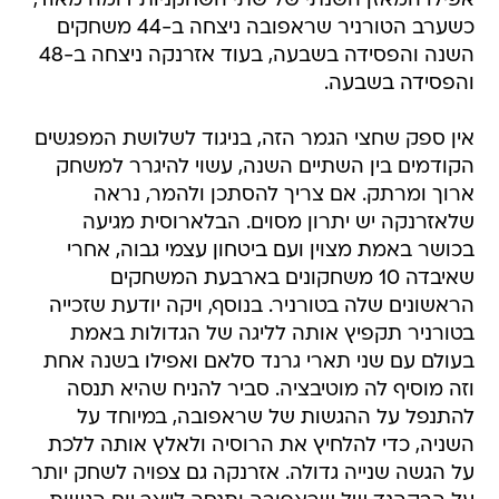
אפילו המאזן השנתי של שתי השחקניות דומה מאוד,
כשערב הטורניר שראפובה ניצחה ב-44 משחקים
השנה והפסידה בשבעה, בעוד אזרנקה ניצחה ב-48
והפסידה בשבעה.
אין ספק שחצי הגמר הזה, בניגוד לשלושת המפגשים
הקודמים בין השתיים השנה, עשוי להיגרר למשחק
ארוך ומרתק. אם צריך להסתכן ולהמר, נראה
שלאזרנקה יש יתרון מסוים. הבלארוסית מגיעה
בכושר באמת מצוין ועם ביטחון עצמי גבוה, אחרי
שאיבדה 10 משחקונים בארבעת המשחקים
הראשונים שלה בטורניר. בנוסף, ויקה יודעת שזכייה
בטורניר תקפיץ אותה לליגה של הגדולות באמת
בעולם עם שני תארי גרנד סלאם ואפילו בשנה אחת
וזה מוסיף לה מוטיבציה. סביר להניח שהיא תנסה
להתנפל על ההגשות של שראפובה, במיוחד על
השניה, כדי להלחיץ את הרוסיה ולאלץ אותה ללכת
על הגשה שנייה גדולה. אזרנקה גם צפויה לשחק יותר