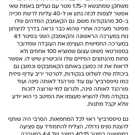
משחקן שמתנשא ל-1.75 מטר עם נעליים באמת שאי
אפשר לצפות לכזה נתון או ל-40 עליות לרשת וזכייה
ב-30 מהנקודות משם. גם הקאמבק המדהים שלו
מפיגור מערכה אחרי שהוא כבר נראה בדרך לניצחון
נוח במערכה הראשונה והקאמבק השני בפיגור 4:1
במערכה החמישית העצימו את העובדה שמדובר
בספורטאי פשוט עצום שמוציא 100 אחוזים ולא
פחות מהנתונים הפיזיים שלו והכישרון שיש לו. אפשר
לראות את זה כמובן באותם הקאמבקים וכמובן גם
ביכולת שלו לשלוט בנקודות, לטרטר יריב עדיף פיזית
כמו טיפסרביץ' עם עוד פורהנד לאותה פינה ועוד
פורהנד לאותה פינה, ולגרום למי שרוצה לזכות
בנקודה מולו להוציא מעצמו את המיטב כי הוא יודע
שלא יקבל מתנות.
גם טיפסרביץ' ראוי לכל המחמאות. הסרבי היה שותף
להצגת טניס גדולה, הצליח להתמודד עם פציעה
במפשעה בפיגור 40:15 במצב של 4:4 במערכה