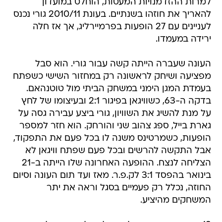
למרות ההזדמנויות המעטות, הוחלט במועדון
להאריך את חוזהו בשנתיים. בעונת 2010/11 גורי נכנס
לעניינים עם 27 הופעות בפרמיירליג, אך אז חלה
ירידה במעמדו.
העונה שעברה הייתה קשה עבור גורי. הוא סבל
מפציעה ושיחק לראשונה רק במחזור השישי כשפתח
בעמדת המגן הימני במשחק הביתי מול טוטנהאם.
בדקה ה-63, כשוויגאן בפיגור 2:1 ובעיצומו של לחץ
על מנת להשיג את השוויון, גורי ביצע עבירה גסה על
גארת בייל, ספג צהוב שני והורחק. הוא חזר למספר
הופעות, כשמרטינס משנה לו בכל פעם את התפקוד,
אבל התקשה להרשים ובכל פעם שפתח וויגאן לא
הצליחה לנצח. ההופעה האחרונה שלו הייתה ב-21
בינואר בהפסד 3:1 לק.פ.ר. מאז ועד תום העונה וסיום
החוזה, נכלל רק פעמיים בסגל וראה את יתר
המשחקים מהיציע.