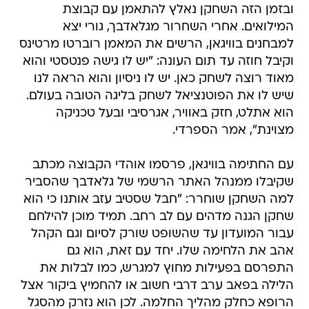
ובזמן הזה השחקן נאלץ להתאמן עם קבוצת
המילואים. אחרי השחרור מגלאדבך, גורי יצא
למבחנים בוויגאן, הרשים את המאמן רוברטו מרטינס
וקיבל חוזה עד תום העונה: "יש לו גישה פנטסטי והוא
מאוד רוצה לשחק כאן. יש לו ניסיון והוא הראה לנו
שיש לו את הפוטנציאל לשחק בליגה הטובה בעולם.
הוא אתלט, חזק באוויר, אגרסיבי ובעל טכניקה
מצוינת", אמר הספרדי.
עם החתימה בוויגאן, פרסמו אוהדי הקבוצה מכתב
שקיבלו ממנהל האתר הרשמי של גלאדבך שהסביר
למה השחקן שוחרר: "חבל שסטיב עזב אותנו כי הוא
שחקן הגנה מדהים עם לב רחב. תמיד מוכן להילחם
עבור המועדון עד שהשופט שורק לסיום וגם הקהל
אהב את הלחימה שלו. יחד עם זאת, הוא גם
התפרסם בפעילות מחוץ למגרש, כמו לבלות את
הלילה בפאב ערב דרבי חשוב או להחמיץ ביקור אצל
הרופא כחלק מהליך החלמה. לכן הוא נזרק מהסגל