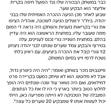
כבר במשחק הבכורה שלו נגד הפועל חיפה בקרית
אליעזר הוא הבקיע שער.
שבוע לאחר מכן הגיעה ההכרה האמיתית שלו בבני
יהודה. בית"ר ירושלים הגיעה לשכונה, אוהדיה הציפו
את גורי בקריאות גזעניות והשחקן היה נראה די המום
ממה שעובר עליו. במחצית הראשונה הוא היה עדיין
בהלם. במחצית השנייה גורי נכנס לעניינים, עלה
בטירוף והבקיע צמד שערים שנתנו לבני יהודה ניצחון
1:2 וגורי קיבל את ההכרה ביציעים, עם ראיון בלתי
נשכח לרמי וייץ בסיום המשחק.
פייגנבוים נזכר בשחקן ואומר: "היה היה כישרון גדול,
אבל לא מלוטש. הוא לא שיחק כמעט בקריירה פרט
למילואים, ואם היה נשאר עוד שנה-שנתיים היה הופך
לחלוץ הטוב ביותר בארץ כי היו לו את כל הנתונים.
המגבלה של הטכניקה לא הייתה מפריעה כאן, הייתי
יכול לעשות אותו 9 שמבקיע 20 שערים כל עונה".