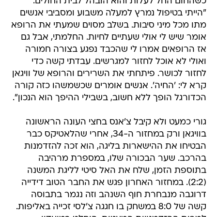
כשהחום החל לעלות והוא הובהל לבית החולים:
"הייתי בטיפול נמרץ למעלה משבוע ומסביבי אנשים
מתו מכל מיני סיבות. בשלב מסוים שמעתי את הרופא
אומר שיש לי אולי שעתיים לחיות. החלמתי, אבל גם
אז הרופאים אמרו לי שהכבד נפגע בצורה חמורה
ואולי לא אוכל לחזור למגרשים. עבדתי קשה כדי
לחזור לכושר. פיתחתי את השרירים והרופא של וויגאן
קרא לי: 'החיה'. אנשים אומרים שכשמשהו כזה קורה
הכדורגל הופך ללא חשוב, בשבילי ההיפך הוא הנכון".
גורי כמעט ולא קיבל צ'אנס בחצי העונה הראשונה
בוויגאן ורק במחזור ה-34, אחרי שהלאטיקס כבר
הבטיחו את ההישארות בליגה, הוא זכה להזדמנות
בהרכב. שער הבכורה שלו, במספרת מרהיבה
בתוספת הזמן, שלח את האל סיטי לליגת המשנה
(2:2). במחזור האחרון פגש את החבר הטוב דידייה
דרוגבה מנבחרת חוף השנהב וזה נגמר בתבוסה
קשה של 8:0 במשחק בו חגגה צ'לסי זכייה באליפות.