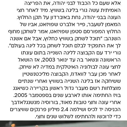
אלא שעם כל הכבוד לבני יהודה, את הפריצה
האמיתית עשה גורי בליגה בשוויץ. מיד לאחר חצי
העונה בבני יהודה, נחת באיברדון על תקן החלוץ.
המאמן לשעבר, פייר אלברט שפויזאט, אביו של
החלוץ המפורסם סטפן שפויזאט, אמר לשחקן מחוף
השנהב: "תוכל לשחק בשוויץ כחלוץ, אבל אם אשנה
לך את התפקיד לבלם תוכל לשחק בכל ליגה בעולם".
גורי ירד עם הקבוצה לליגה השנייה בתום עונתו
הראשונה ונשאר בה עד ינואר 2003, אז הושאל
לחצי עונה לבולוניה האיטלקית במדיה לא שיחק.
לאחר מכן עבר לוואדוז, הקבוצה מליכטנשטיין
ששיחקה אז בליגה השנייה בשוויץ ואחרי שנתיים
מוצלחות רשם מעבר גדול ראשון בקריירה כשיאנג
בויז החתימה אותו לארבע שנים בספטמבר 2005.
אחרי עונה וחצי טובות מאוד, בורוסיה מנשנגלאדבך
הכניסה יד לכיס ושילמה 2.4 מיליון פרנקים שוויצרים
כדי לרוכשו ולהחתימו לשלוש שנים וחצי.