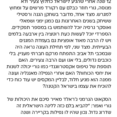
12 שנה אחרי שהגיע לישראל כחלוץ צעיר ולא
מנוסה, גורי חוזר כבלם עם רקורד מרשים על ומחוץ
למגרש. מצד אחד, מדובר בשחקן הגנה ורסטילי
ששיחק בשנים האחרונות גם כמגן ימני ושמאלי
ואוסקר גרסיה יוכל להשתמש בו במספר תפקידים.
הספרדי יוכל לעשות כעת רוטציה בין ארבעה בלמים
ויש לו הרבה מאוד אופציות גם בעמדת המגנים
הבעייתית. מצד שני, לפי תחילת העונה נראה היה
שבמכבי תל אביב התפתח מרקם חברתי מעניין. בלי
כוכבים גדולים, בלי אגו ועם הרבה צעירים. האם
תוספת של טיפוס אקסטרווגנדי כמו גורי יכולה לשנות
את יחסי הכוחות? האם אחרי הנפילה מאנגליה ועונה
ממנה הוא מגיע חלוד, לבליין המקסים יש עוד כוח כדי
להוכיח את עצמו בישראל הקטנה?
הסקאוט הגרמני ג'ראלד מאייר סיכם את היכולות של
גורי ואמר: "להביא בלם כזה לליגה הישראלית זה
שדרוג גדול. נכון שהיו לו נפילות בקריירה ושנה