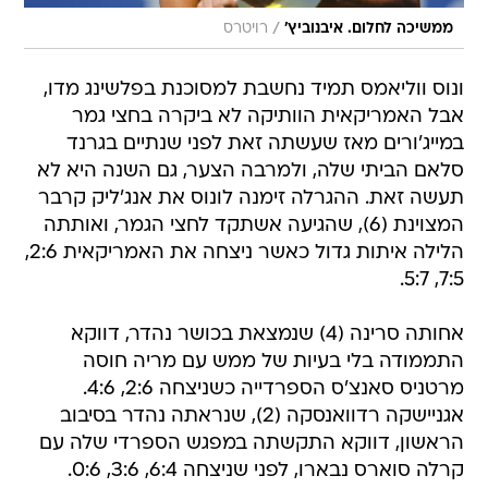
ונוס ווליאמס תמיד נחשבת למסוכנת בפלשינג מדו,
אבל האמריקאית הוותיקה לא ביקרה בחצי גמר
במייג'ורים מאז שעשתה זאת לפני שנתיים בגרנד
סלאם הביתי שלה, ולמרבה הצער, גם השנה היא לא
תעשה זאת. ההגרלה זימנה לונוס את אנג'ליק קרבר
המצוינת (6), שהגיעה אשתקד לחצי הגמר, ואותתה
הלילה איתות גדול כאשר ניצחה את האמריקאית 2:6,
7:5, 5:7.
אחותה סרינה (4) שנמצאת בכושר נהדר, דווקא
התממודה בלי בעיות של ממש עם מריה חוסה
מרטניס סאנצ'ס הספרדייה כשניצחה 2:6, 4:6.
אגניישקה רדוואנסקה (2), שנראתה נהדר בסיבוב
הראשון, דווקא התקשתה במפגש הספרדי שלה עם
קרלה סוארס נבארו, לפני שניצחה 6:4, 3:6, 0:6.
שרה אראני (10) טאטא בקלילות את ורה דושבינה