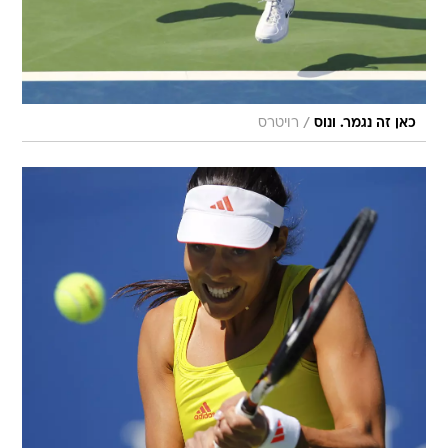
/
כאן זה נגמר. ונוס
רויטרס
/
ממשיכה לחלום. איבנוביץ'
רויטרס