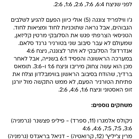
ג'ו ווילפריד צונגה (5) אולי כיוון הפעם להגיע לשלבים
הגבוהים, אבל נראה שתוכניות לחוד ומציאות לחוד.
הטניסאי הצרפתי פגש את הסלובקי מרטין קליזאן,
שמעולם לא עבר סיבוב שני בטורניר גרנד סלאם.
אנדרדוג? הסלובקי לא ויתר לצונגה, ניצח 4:6
במערכה הראשונה והפסיד 6:1 בשנייה, אבל לאחר
מכן הוא עשה צחוק מיריבו וניצח 1:6 ו-3:6. תומאס
ברדיך, שהודח בסיבוב הראשון בווימבלדון וצלח את
פתיחת הטורניר הפעם, לא ממש התקשה מול יורגן
זופ האסטוני וניצח 1:6, 4:6, 2:6.
משחקים נוספים:
ניקולס אלמגרו (11, ספרד) - פיליפ פצשנר (גרמניה)
3:6, 7:5, 7:5, 4:6, 4:6
מרין צ'יליץ' (12, קרואטיה) - דניאל בראנדס (גרמניה)
3:6, 2:6, 7:5, 6:4, 5:7
מילוש ראוניץ' (15, קנדה) - פול הנרי מתיו (צרפת)