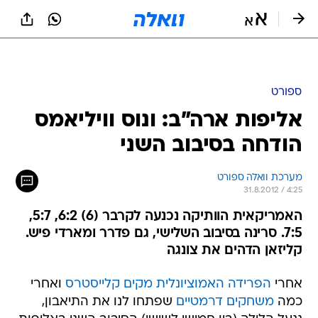
ספורט
אליפות ארה"ב: ונוס וויליאמס
הודחה בסיבוב השני
מערכת וואלה ספורט
31.8.2012 / 4:25
האמריקאית הוותיקה נכנעה לקרבר (6) 6:2, 5:7,
7:5. סרינה בסיבוב השלישי, גם פדרר ומארדי פיש.
קליזאן הדהים את צונגה
אחרי
הפרידה האמוציונלית מקים קלייסטרס
ואחרי
כמה
משחקים דרמטיים
שפתחו לנו את התיאבון,
ננעל הלילה (בין חמישי לשישי) הסיבוב השני באליפות
ארצות הברית. רוג'ר פדרר עלה בקלילות לסיבוב