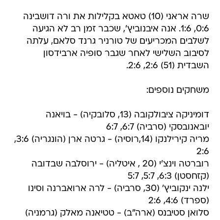
0:6, 1:6. אנה איבנוביץ', שכבר זמן רב לא הגיעה
לשלבים המכריעים של טורניר גרנד סלאם, עלתה
לסיבוב השלישי לאחר שגבר סופיה ארבידסון
השבדית (51) 2:6, 2:6.
משחקים נוספים:
דומיניקה ציבולקובה (13, סלובקיה) - בויאנה
יובאנובסקי (סרביה) 6:7, 6:7
מריה קירילנקו (14,רוסיה) - גרטה ארן (הונגריה) 3:6,
2:6
רוברטה וינצ'י (20 , איטליה) - ירוסלבה שבדובה
(קזחסטן) 6:3, 5:7, 5:7
ילנה ינקוביץ' (30, סרביה) - לרה ארואברנה וסינו
(ספרד) 4:6, 2:6
סלואן סטיבנס (ארה"ב) - טטיאנה מאלק (גרמניה)
7:5, 4:6, 2:6