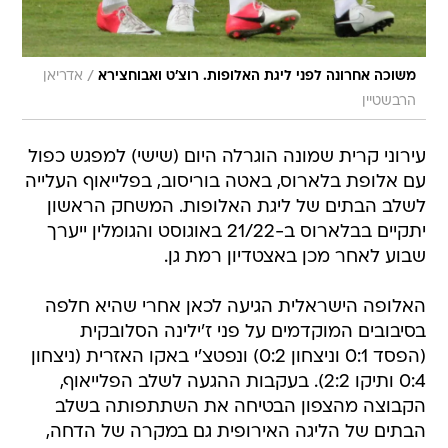
/
משוכה אחרונה לפני ליגת האלופות. רוצ'ט ואבוחצירא
אדריאן
הרבשטיין
עירוני קרית שמונה הוגרלה היום (שישי) למפגש כפול
עם אלופת בלארוס, באטה בוריסוב, בפלייאוף העלייה
לשלב הבתים של ליגת האלופות. המשחק הראשון
יתקיים בבלארוס ב-21/22 באוגוסט והגומלין ייערך
שבוע לאחר מכן באצטדיון רמת גן.
האלופה הישראלית הגיעה לכאן אחרי שהיא חלפה
בסיבובים המוקדמים על פני ז'ילינה הסלובקית
(הפסד 0:1 וניצחון 0:2) ונפטצ'י באקו האזרית (ניצחון
0:4 ותיקו 2:2). בעקבות ההגעה לשלב הפלייאוף,
הקבוצה מהצפון הבטיחה את השתתפותה בשלב
הבתים של הליגה האירופית גם במקרה של הדחה,