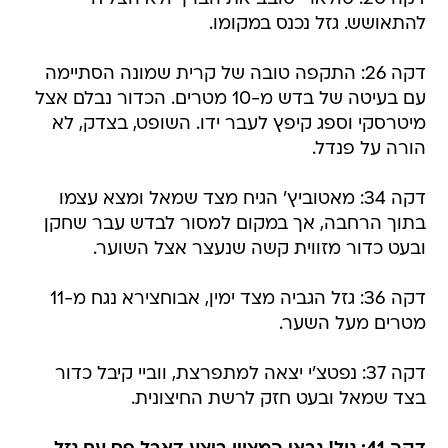
דקה 26: התקפה טובה של קרית שמונה הסתיימה
עם בעיטה של בדש מ-10 מטרים. הכדור נבלם אצל
מיטרסקי וספג קיפץ לעבר ידו. השופט, בצדק, לא
הורה על פנדל.
דקה 34: מאטוביץ' הגיח מצד שמאל ומצא עצמו
בתוך הרחבה, אך במקום למסור לבדש עבר שחקן
ובעט כדור מזווית קשה שנעצר אצל השוער.
דקה 36: גזל הגביה מצד ימין, אבוחצירא נגח מ-11
מטרים מעל השער.
דקה 37: נפטצ'י יצאה למתפרצת, ווביי קיבל כדור
בצד שמאל ובעט חזק לרשת החיצונית.
דקה 41: גול! גבאי המצוין ביצע דאבל פס עם גזל
ונתקל ברגלו של מיטרסקי כשנכנס לרחבה. השופט