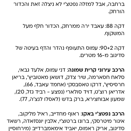
דקה 88: עאבד ירה ממרחק, הכדור חלף מעל
המשקוף.
דקה 90+2: עמוס התעופף נהדר והדף בעיטה של
סדיגוב מ-16 מטרים.
הרכב עירוני קרית שמונה
: דני עמוס, אלעד גבאי,
סלאח חסארמה, שיר צדק, דושאן מאטוביץ', בריאן
חרסיסיץ', דרקו טאסבסקי (אחמד עאבד, 66),
אדריאן רוצ'ט, דויד סולארי (נפצע - רביד גזל, 20),
שמעון אבוחצירא, ברק בדש (לאסלו לנצ'ה, 77).
הרכב נפטצ'י באקו
: ראוף מחדייב, ראיל מליקוב,
איגור מיטרסקי, ברונו ברטוצ'י, אלבין יונסזאדה, רשאד
סדיגוב, אריק ראמוס, יאביד אימאמברדייב (מירחוסיין
סיידוב, 58), ג'וליוס וובי, ניקולאס קנאלס, פלאביניו
(אראז עבדולאייב, 80).