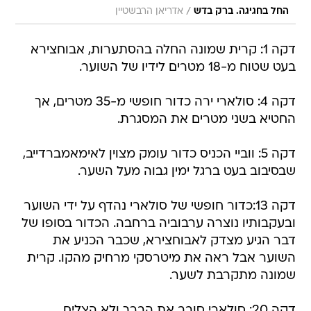
דקה 1: קרית שמונה החלה בהסתערות, אבוחצירא
בעט שטוח מ-18 מטרים לידיו של השוער.
דקה 4: סולארי ירה כדור חופשי מ-35 מטרים, אך
החטיא בשני מטרים את המסגרת.
דקה 5: ווביי הכניס כדור עומק מצוין לאימאמברדייב,
שבסיבוב בעט ברגל ימין גבוה מעל השער.
דקה 13:כדור חופשי של סולארי נהדף על ידי השוער
ובעקבותיו נוצרה ערבוביה ברחבה. הכדור בסופו של
דבר הגיע מצדק לאבוחצירא, שכבר הכניע את
השוער אבל ראה את מיטרסקי מרחיק מהקו. קרית
שמונה מתקרבת לשער.
דקה 20: סולארי סובב את הברך ולא הצליח
להתאושש. גזל נכנס במקומו.