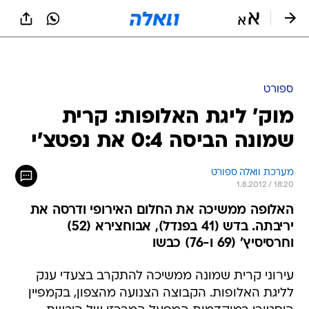
ספורט
מוק' ליגת האלופות: קרית
שמונה הביסה 0:4 את נפטצ'י
מערכת וואלה ספורט
1.8.2012 / 18:20
האלופה ממשיכה את החלום האירופי ודרסה את
יריבתה. בדש (41 בפנדל), אבוחצירא (52)
וחרסיסיץ' (69 ו-76) כבשו
עירוני קרית שמונה ממשיכה להתקרב בצעדי ענק
לליגת האלופות. הקבוצה הצנועה מהצפון, בקמפיין
היסטורי במוקדמות המפעל המרכזי של היבשת,
הציגה יכולת ראויה להערכה והביסה 0:4 את נפטצ'י