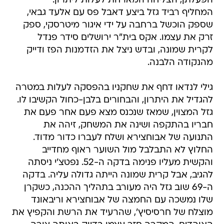
שספק הוכשל ברחבה על ידי איגור מיטרסקי, ספק
זרק את עצמו. אקס בית"ר ירושלים סידר פנדל
לקרית שמונה, ובדש ניצל את הזדמנות הפז ודייק
מהנקודה הלבנה.
גילי לנדאו דחף את שחקניו בהפסקה לעלות במטרה
להגדיל את היתרון, והבחורים בלבן-כחול הקשיבו לו.
גזל המצוין, שמאז שנכנס מצא פעם אחר פעם את
חבריו בהתקפה ושינה את המשחק, זיהה את
התנועה של אבוחצירא ושלח לעברו כדור מדוד.
החלוץ לא התבלבל מול השוער ראוף מחדייב
והקשית מעליו פנימה בדקה ה-52. נפטצ'י ניסתה
להגיב, אבל קרית שמונה הייתה גדולה עליה. בדקה
ה-69 שוב גזל היה מעורב בתהליך ההכנה, כשקרן
שלו נמשכה עם החמצה של אבוחצירא וריבאונד
מוצלח של חרסיסיץ', שהרעיד את הרשת והקפיץ את
האוהדים. המקרה חזר עצמו בדיוק באותה צורה
שבע דקות לאחר מכן, ושוב חרסיסיץ' היה שם כדי