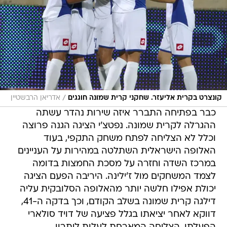
/
קונצרט בקרית אליעזר. שחקני קרית שמונה חוגגים
אדריאן הרבשטיין
כבר בפתיחה התברר איזה שירות נהדר עשתה
ההגרלה לקרית שמונה. נפטצ'י הציגה הגנה פרוצה
וכלל לא הצליחה לפתח משחק התקפי, בעוד
האלופה הישראלית השתלטה במהירות על העניינים
במרכז השדה וחזרה על מסכת החמצות בדומה
לצמד המשחקים מול ז'ילינה. היריבה הפעם הציגה
יכולת אפילו חלשה יותר מהאלופה הסלובקית עליה
דילגה קרית שמונה בשלב הקודם, וכך בדקה ה-41,
דווקא לאחר יציאתו בגלל פציעה של דויד סולארי
הפעלתן, הצליחה המארחת לעלות ליתרון.
המחליף רביד גזל ביצע דאבל פס עם אלעד גבאי,