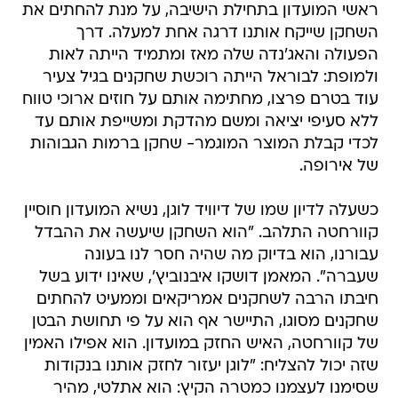
ראשי המועדון בתחילת הישיבה, על מנת להחתים את
השחקן שייקח אותנו דרגה אחת למעלה. דרך
הפעולה והאג'נדה שלה מאז ומתמיד הייתה לאות
ולמופת: לבוראל הייתה רוכשת שחקנים בגיל צעיר
עוד בטרם פרצו, מחתימה אותם על חוזים ארוכי טווח
ללא סעיפי יציאה ומשם מהדקת ומשייפת אותם עד
לכדי קבלת המוצר המוגמר- שחקן ברמות הגבוהות
של אירופה.
כשעלה לדיון שמו של דיוויד לוגן, נשיא המועדון חוסיין
קוורחטה התלהב. "הוא השחקן שיעשה את ההבדל
עבורנו, הוא בדיוק מה שהיה חסר לנו בעונה
שעברה". המאמן דושקו איבנוביץ', שאינו ידוע בשל
חיבתו הרבה לשחקנים אמריקאים וממעיט להחתים
שחקנים מסוגו, התיישר אף הוא על פי תחושת הבטן
של קוורחטה, האיש החזק במועדון. הוא אפילו האמין
שזה יכול להצליח: "לוגן יעזור לחזק אותנו בנקודות
שסימנו לעצמנו כמטרה הקיץ: הוא אתלטי, מהיר