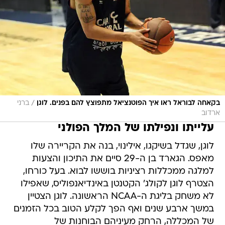
/
בקאחה לבוראל ראו איך הפוטנציאל מתפוצץ להם בפנים. לוגן
ברני
ארדוב
עלייתו ונפילתו של המלך הפולני
לוגן, שגדל בשיקגו, אילינוי, בנה את הקריירה שלו
מאפס. הגארד בן ה-29 סיים את התיכון והצעות
למלגה ממכללות רציניות בוששו לבוא. בעל כורחו,
הצטרף לוגן לקולג' הקטנטן באינדיאנפוליס, שאפילו
לא משחק בליגת ה-NCAA הראשונה. לוגן הצטיין
במשך ארבע שנים ואף הפך לקלע הטוב בכל הזמנים
של המכללה, הרחק מעיניהם הבוחנות של