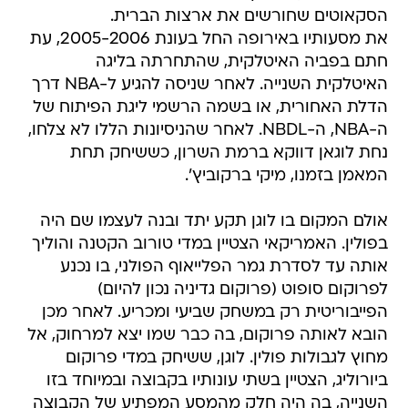
הסקאוטים שחורשים את ארצות הברית.
את מסעותיו באירופה החל בעונת 2005-2006, עת
חתם בפביה האיטלקית, שהתחרתה בליגה
האיטלקית השנייה. לאחר שניסה להגיע ל-NBA דרך
הדלת האחורית, או בשמה הרשמי ליגת הפיתוח של
ה-NBA, ה-NBDL. לאחר שהניסיונות הללו לא צלחו,
נחת לוגאן דווקא ברמת השרון, כששיחק תחת
המאמן בזמנו, מיקי ברקוביץ'.
אולם המקום בו לוגן תקע יתד ובנה לעצמו שם היה
בפולין. האמריקאי הצטיין במדי טורוב הקטנה והוליך
אותה עד לסדרת גמר הפלייאוף הפולני, בו נכנע
לפרוקום סופוט (פרוקום גדיניה נכון להיום)
הפייבוריטית רק במשחק שביעי ומכריע. לאחר מכן
הובא לאותה פרוקום, בה כבר שמו יצא למרחוק, אל
מחוץ לגבולות פולין. לוגן, ששיחק במדי פרוקום
ביורוליג, הצטיין בשתי עונותיו בקבוצה ובמיוחד בזו
השנייה, בה היה חלק מהמסע המפתיע של הקבוצה