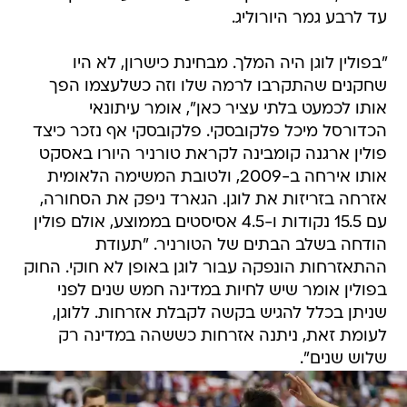
עד לרבע גמר היורוליג.
"בפולין לוגן היה המלך. מבחינת כישרון, לא היו
שחקנים שהתקרבו לרמה שלו וזה כשלעצמו הפך
אותו לכמעט בלתי עציר כאן", אומר עיתונאי
הכדורסל מיכל פלקובסקי. פלקובסקי אף נזכר כיצד
פולין ארגנה קומבינה לקראת טורניר היורו באסקט
אותו אירחה ב-2009, ולטובת המשימה הלאומית
אזרחה בזריזות את לוגן. הגארד ניפק את הסחורה,
עם 15.5 נקודות ו-4.5 אסיסטים בממוצע, אולם פולין
הודחה בשלב הבתים של הטורניר. "תעודת
ההתאזרחות הונפקה עבור לוגן באופן לא חוקי. החוק
בפולין אומר שיש לחיות במדינה חמש שנים לפני
שניתן בכלל להגיש בקשה לקבלת אזרחות. ללוגן,
לעומת זאת, ניתנה אזרחות כששהה במדינה רק
שלוש שנים".