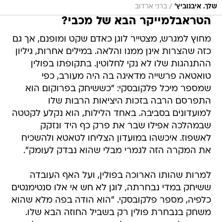
/
שלך. איבנוביץ'
ברני ארדוב
הטראבלמייקר הבא של מכבי?
מחוץ למגרש, מצטייר לוגן כאדם שקט ומופנם, אך גם
כזה שהצרות אינן ממנו והלאה. במילים אחרות, גיליון
ההתנהגות שלו לא נקי לחלוטין. בתקופתו בפולין
טואטאה פרשייה מדאיגה בה היה מעורב, כפי
שמספר מיכל פלקובסקי: "כששיחק בפרוקום הוא
התפרסם הרבה בזכות היציאות הרבות שלו
למועדונים בסביבה. באחד הלילות, הוא נקלע לקטטה
שבמהלכה אפילו שבר את פרק כף היד ונזקק
לאשפוז. איכשהו במועדון הצליחו לטאטא ולהשכיח
את המקרה הזה לגמרי מבלי שהוא נבדק לעומק".
למרות שהותו הארוכה בפולין, ועל האף העובדה
ששיחק במדי נבחרתה, לוגן לא חש אי אלו סנטימנטים
כלפיה, מספר פלקובסקי. "הוא הודה בפה מלא שהוא
משחק בנבחרת פולין רק בשביל החוזה הבא שלו.