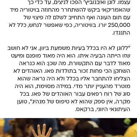
עצמו. לוגן ואיבנוביץ' הפכו לניצים, עד כדי כך
שהאמריקאי ביקש להשתחרר מהחוזה בויטוריה מיד
עם תום העונה ואף התחייב לשלם לה פיצוי של
250,000 יורו. בוויטוריה, כפי שאפשר לנחש, כלל לא
התנגדו.
"ללוגן לא היו בכלל בעיות משמעת ביוון, אני לא חושב
שזו הייתה הבעיה איתו. הוא היה מאוד מופנם ומיעט
מאוד לדבר עם התקשורת. מה שכן: הוא כנראה
השחקן הכי פחות זכור בתולדות פאו. האוהדים לא
הצליחו להתחבר אליו בכלל ולא היה נראה שהוא
מוטרד מהעניין יותר מדי. במידה מסוימת, הוא היה
סוג של רוח רפאים עבור האוהדים של פאו. בכל
מקרה, אין ספק שהוא לא טיפוס של מנהיג", טוען
העיתונאי היווני, ברקאס.