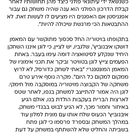
כשנשאל ידי עיתונאי פולני כיצד מהן תחושותיו לאחר
קבלת הדרכון הפולני הוא ענה שהיה משחק גם עבור
אפגניסטן אם האפגנים היו מציעים לו לעשות זאת. לא
ההתבטאות הכי מרגשת שיכולה להיות".
בתקופתו בויטוריה החל סכסוך מתוקשר עם המאמן
דושקו איבנוביץ', שלגביו, יש לציין, כי לוגן איננו השחקן
היחיד שנקלע לסיטואציה דומה עימו בעבר. באחת
הפעמים צייץ לוגן בטוויטר וביקר את תכני אימוניו של
המאמן המונטנגרי: "באתי לשחק כדורסל, לא לרוץ
ממקום למקום כל היום". מקרה נוסף אירע טרם
משחקה של הקבוצה מויטוריה במוסקבה מול חימקי.
לוגן היה אמור להתייצב למשחק בגפו, לאחר שטס
לארצות הברית בעקבות הולדת בנו, אולם הגיע
באיחור וחמור מכך, לא הגיע לבוש בבגדי משחק.
איבנוביץ' הכעוס שלח אותו עם מונית למלון עוד
במהלך המשחק ובספרד פרסמו כי לוגן פתח
בשביתה והחליט שלא להשתתף במשחק על דעת