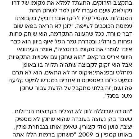
בתקציב הירוקים, התעתד למלא את מקומו של דרו
ניקולאס, שעם מעברו ליוון למד לשחק תחת
המגבלות שהטיל עליו ז'ליקו אוברדוביץ', בקבוצתו
עמוסת הכוכבים לעייפה. "לוגן לא הראה בפאו שום
דבר מיוחד. ככל שהעונה התקדמה, הוא שיחק פחות
ופחות ביורוליג ובסדרת גמר הפלייאוף ביוון הוא כבר
איבד לגמרי את מקומו ברוטציה", אומר העיתונאי
היווני אריס ברקאס. "הוא שחקן עם איכויות התקפיות,
אבל הוא זקוק לקבוצה שתהיה תלויה בו באופן
מוחלט ובפנאתינאיקוס זה לא התאים. הוא לא תרם
כמעט כלום באספקטים אחרים במגרש למעט קליעה
פה ושם, זה בלתי מתקבל על הדעת עבור שחקן
משני בסגל".
"הסיבה שבגללה לוגן לא הצליח בקבוצות הגדולות
שעבר בהן נעוצה בעובדה שהוא שחקן לא מספיק
יציב", טוען מולי קצורין, שאימן אותו בנבחרת פולין,
באותו קמפיין ב-2009. "משחקן ברמות הללו אתה