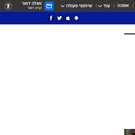
וואלה דואר
אופנה
עוד
שיתופי פעולה
קרא דואר
ציון 3
דאבל דריבל
י