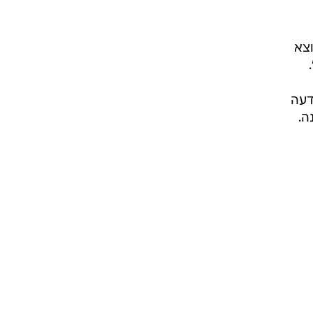
רוגבי וקריקט
גולף
וצא
ביליארד
תקצירים
דעה
ה.