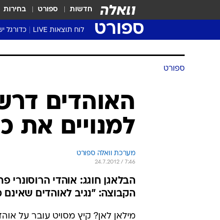
חדשות
ספורט
בחירות
ספורט
לוח תוצאות LIVE
כדורגל יש
ליגת העל Winner
סטט' ליגת
ספורט
גביע המדי
גביע הטוט
האוהדים דרשו
שגרירים
למנויים את כ
נבחרות י
ליגה לאומ
ליגה א'
מערכת וואלה ספורט
24.7.2012 / 7:46
הבלאגן חוגג: אוהדי הרוסונרי פ
הקבוצה: "נגיב לאוהדים שאינם 
מילאן לאן? קיץ מסויט עובר על אוהדי