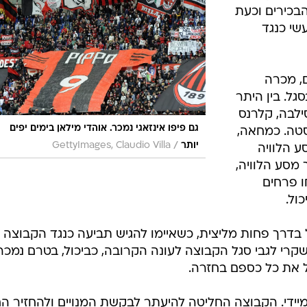
ענפים נוספים
בכירים וכעת
לוח שידורים
שי כנגד
החידה של ספור
ארכיון מדורים
ם, מכרה
כתבו לנו
ל. בין היתר
ילבה, קלרנס
גם פיפו אינזאגי נמכר. אוהדי מילאן בימים יפים
נסטה. כמחאה,
/
יותר
GettyImages, Claudio Villa
ע הלוויה
מסע הלוויה,
ו פרחים
ול.
 בדרך פחות מליצית, כשאיימו להגיש תביעה כנגד הקבוצה
קרי לגבי סגל הקבוצה לעונה הקרובה, כביכול, בטרם נמכר
בל את כל כספם בחזרה.
 מיידי. הקבוצה החליטה להיעתר לבקשת המנויים ולהחזיר ה