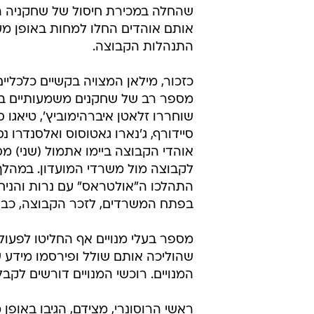
שהחלה במכירת חיסול של שחקניה ה
אותם אוהדים החלו למחות באופן מע
התנהלות הקבוצה.
כזכור, מילאן המצויה בקשיים כלכליי
מספר רב של שחקנים משמעותיים בסג
שוחררו זלאטן איברהימוביץ', טיאגו ס
סיידורף, ג'נארו גאטוסוס ואלסנדרו 
אוהדי הקבוצה ביימו אתמול (שני) מס
לקבוצה מול משרדי המועדון. במהלך 
התהלכו ה"אולטראס" עם נרות והניח
בפתח המשרדים, לזכר הקבוצה, כביכ
מספר בעלי מנויים אף החליטו לפעול
שהוליכה אותם שולל ופירסמו מידע ש
המנויים. רוכשי המנויים דורשים לק
ראשי הרוסונרי, מצידם, הגיבו באופן