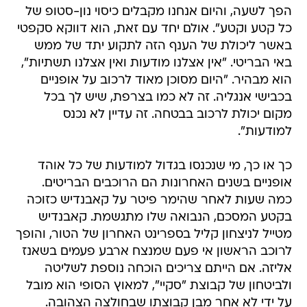
הפך לשעה, והיום אנחנו מקבלים כיסוי נון-סטופ של
כל קטע וקטע". אולם יחד עם זאת, הוא דווקא סקפטי
באשר ליכולת של הענף הזה לתקוע יתד של ממש
באי הבריטי. "אין אצלנו מודעות ואין אצלנו תשתיות",
הוא מבהיר. "היום מסוכן מאוד לרכוב על אופניים
בכבישי אנגליה. זה לא כמו בצרפת, שיש לך בכל
מקום יכולת לרכוב בבטחה. זה עדיין לא נכנס
למודעות".
כך או כך, מי שנכנסו בגדול למודעות של כל אוהד
אופניים בשנים האחרונות הם הרוכבים הבריטים.
כמה שעות לאחר שהימר פיטר על קאבנדיש כזוכה
בקטע המסכם, הנבואה שלו מתגשמת. קאבנדיש
מטייל לניצחון קליל בספרינט האחרון של הטור, והופך
לרוכב הראשון אי פעם שמנצח ארבע פעמים בשאנז
אליזה. אם הייתם צריכים הוכחה נוספת לשליטה
ולביטחון של קבוצת "סקיי", למאוץ הסופי הוא מובל
על ידי לא אחר מבן קבוצתו שבחולצה הצהובה.