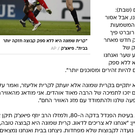
 (שבת):
, אבל אסור
נים מה המשמעות
רוברט פיך
חק חדש מאחר
"קרית שמונה היא ללא ספק קבוצה חזקה יותר
שחק של
/
בבית". פיאצ'ק
AP
ע שער ואנחנו
א ללא ספק
להיות זהירים ומסוכנים יותר".
יתקיים בקרית שמונה אלא יועתק לקרית אליעזר, ואמר על 
הם יזכו לתמיכה של הרבה מאוד אוהדים. אני מודאג מהאוויר
עה שלנו ולהתמודד עם מזג האוויר החם".
ריקרדו נונס הפורטוגלי, שהחמיץ את בעיטת הפנדל בדקה ה-80, ולמזלו הרב יוזף פיאצ'ק 
: "אנחנו לא צריכים לדאוג. קרית שמונה היא קבוצה טובה,
 נועדה לקבוצות שלא מפחדות. ניצחנו בבית ואנחנו נמצאים