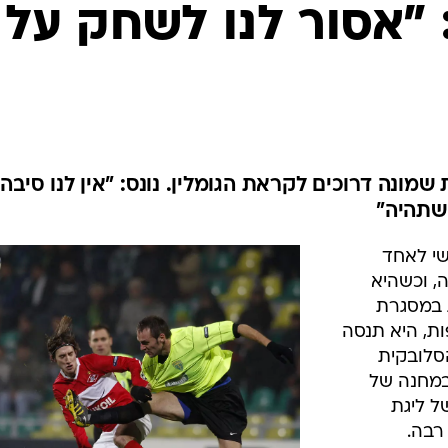
ענפים נוספים
: "אסור לנו לשחק על
לוח שידורים
החידה של ספור
ארכיון מדורים
כתבו לנו
מונה דרוכים לקראת הגומלין. נונס: "אין לנו סיבה
 שתהיה"
שי לאחד
, וכשהיא
ובקית במסגרת
ת, היא תנסה
סלובקית
במחנה של
ל ליגת