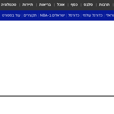
תרבות
סלבס
כסף
אוכל
בריאות
תיירות
טכנולוגיה
ראלי
כדורגל עולמי
כדורסל
ישראלים ב-NBA
תקצירים
עוד בספורט
ליגה אנגלית
ליגת העל
דני אבדיה
מונדיאל 2026
 העל
ליגה ספרדית
דאבל דריבל
NBA
נה
ליגה איטלקית
יורוליג וכדורסל אירופי
טבלאות
ו
ליגה גרמנית
ליגה לאומית
פודקאסטים
ליגה צרפתית
נבחרות ישראל בכדורסל
מסכמים מחזור
שראל
ליגת האלופות
כדורסל נשים
אבא של שבת
ית
הליגה האירופית
מעל הטבעת
דרום אמריקה
סערה בממלכה
טניס
טראש טוק
ספורט אמריקא
פוקר