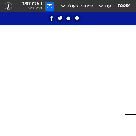
וואלה דואר
אופנה
עוד
שיתופי פעולה
קרא דואר
ציון 3
דאבל דריבל
י