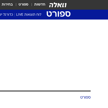
חדשות
ספורט
בחירות
ספורט
לוח תוצאות LIVE
כדורגל יש
ליגת העל Winner
סטט' ליגת
גביע המדי
גביע הטוט
שגרירים
נבחרות י
ליגה לאומ
ליגה א'
ספורט