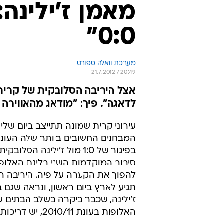
מאמן ז'ילינה
0:0"
מערכת וואלה ספורט
21.7.2012 / 20:49
אצל היריבה הסלובקית של קרית ש
לדאגה". פיך: "מודאג מהאווירה
עירוני קרית שמונה תתייצב ביום שלי
המבחנים החשובים ביותר שלה העונה
בפיגור של 1:0 מול ז'ילינה הסל
סיבוב המוקדמות השני בליגת האלופו
להפוך את הקערה על פיה. היריבה ה
תגיע לארץ ביום ראשון, ונראה שגם 
ז'ילינה, שכבר ביקרה בשלב הבתים ש
האלופות בעונת 2010/11, יש דריכות רבה.