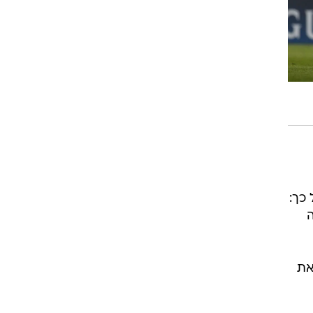
רוגבי וקריקט
גולף
ביליארד
תקצירים
כך:
ה
תיקן את