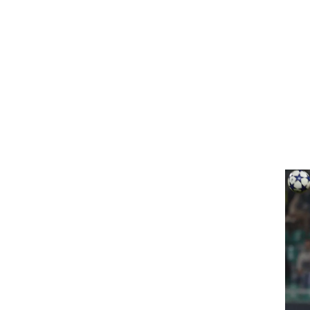
ט1
מחוץ לקווים
4-4-2
משרד החוץ
רץ על הקווים
ספורט בחקירה
סוגרים שנה
מונדיאל 2014
בראש ובראשונה
אליפות אפריקה 2015
יורו צעירות 2013
לונדון 2012
יורו 2012