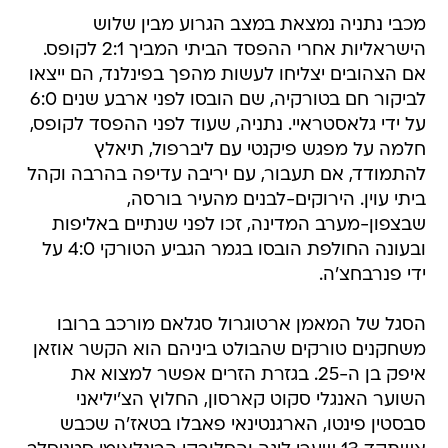
מכבי נתניה נמצאת במצב הגרוע מבין שלוש
הישראליות אחרי ההפסד הביתי המביך 2:1 לקופס.
אם הצהובים יצליחו לעשות מהפך בפינלנד, הם ייצאו
לביקור חם בטורקיה, שם הובסו לפני ארבע שנים 6:0
על ידי גלאסטראיי. נתניה, שעוד לפני ההפסד לקופס,
חלמה על מפגש פיקנטי עם ליברפול, תיאלץ
להתמודד, אם תעבור, עם יריבה עדיפה בהרבה וקהל
ביתי עוין. הירוקים-לבנים מהעיר בורסה,
שבצפון-מערב המדינה, זכו לפני שנתיים באליפות
ובעונה החולפת הובסו בגמר הגביע הטורקי 4:0 על
ידי פנרבחצ'ה.
הסגל של המאמן ארטוגרול סגלאם מורכב ברובו
משחקנים טורקים שהבולט ביניהם הוא הקשר אוזאן
איפק בן ה-25. בגזרת הזרים אפשר למצוא את
השוער האנגלי סקוט קארסון, החלוץ הצ'יליאני
סבסטין פינטו, הארגנטינאי פאבלו בטאז'ה שכבש