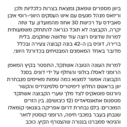
ביוון מספרים שפאוק נמצאת בצרות כלכליות ולכן
וריזאס מנהל מגעים עם איש העסקים היווני-רוסי איבן
סאבידס על רכישת 30 אחוז מהמועדון. עד שזה
יקרה, הקבוצה לא תוכל כנראה להתחזק משמעותית
למרות שדוניס רוצה עוד שלושה שחקנים. בלית
ברירה, דוניס בן ה-42 בונה קבוצה צעירה ובכלל
מדובר באחד המאמנים המבטיחים בכדורגל היווני.
למרות העונה הטובה אשתקד, התפטר בקיץ המאמן
הרומני לאסלו בולוני והוחלף על ידי דוניס. בסגל
הקבוצה אפשר למצוא כמה שמות מאיימים מנבחרת
יוון בראשם החלוץ דימיטריס סלפינגידיס והקשר
גיורגוס פוטאקיס לצד מלך שערי הקבוצה אשתקד
סטפנוס אתאנסיאדיס (12 כיבושים). בין הזרים
המוכרים: בלם נבחרת דרום אפריקה בונגאני קומאלו
שנבחן בעבר במכבי חיפה, הרומני קוסטין לזאר
והגינאי סמברגו בנגורה שהצטרף הקיץ. כוכב