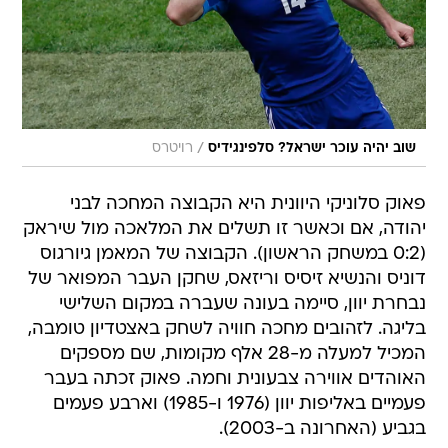
/
שוב יהיה עוכר ישראל? סלפינגידיס
רויטרס
פאוק סלוניקי היוונית היא הקבוצה המחכה לבני
יהודה, אם וכאשר זו תשלים את המלאכה מול שיראק
(0:2 במשחק הראשון). הקבוצה של המאמן גיורגוס
דוניס והנשיא זיסיס וריזאס, שחקן העבר המפואר של
נבחרת יוון, סיימה בעונה שעברה במקום השלישי
בליגה. לזהובים מחכה חוויה לשחק באצטדיון טומבה,
המכיל למעלה מ-28 אלף מקומות, שם מספקים
האוהדים אווירה צבעונית וחמה. פאוק זכתה בעבר
פעמיים באליפות יוון (1976 ו-1985) וארבע פעמים
בגביע (האחרונה ב-2003).