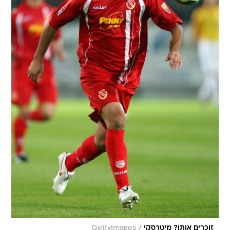
/
זוכרים אותו? מיטרסקי
GettyImages