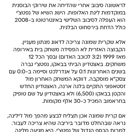
לראשונה סיבוב אחרי שהדיחה את שירוקי הבוסנית
במוקדמות ליגת האלופות. הישג השיא של נפטצ'י
הוא העפלה לסיבוב השלישי באינטרטוטו ב-2008
כולל הדחת בירסחוט הבלגית.
אלא שקרית שמונה צריכה לדאוג מנתון מעניין.
הקבוצה האזרית לא הפסידה משחק בית באירופה
מאז 1999 (3:2 לכוכב האדום) ובסך הכל 12
משחקים. באצטדיון הביתי בבאקו, נפטצ'י גברה
בשנים האחרונות 0:1 על אנדרלכט וסיימה ב-0:0 עם
צסק"א מוסקבה. דווקא המשחק האחרון מול
זסטאפוני התקיים בלגה ארנה, האצטדיון החדש
והקטן בבאקו (6,500) ולא באצטדיון על שם טופיק
בחראמוב המכיל כ-30 אלף מקומות.
אם קרית שמונה אכן תצליח לבצע מהפך מול ז'ילינה,
נראה שבהחלט מדובר ביריבה שהיא צריכה לעבור.
למרות הכסף הגדול של נפטצ'י, היא מגיעה מליגה