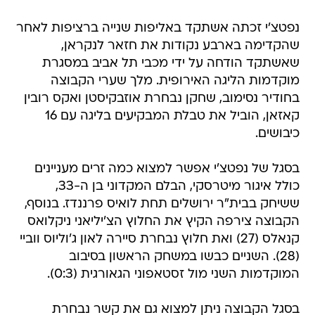
נפטצ'י זכתה אשתקד באליפות שנייה ברציפות לאחר
שהקדימה בארבע נקודות את חזאר לנקראן,
שאשתקד הודחה על ידי מכבי תל אביב במסגרת
מוקדמות הליגה האירופית. מלך שערי הקבוצה
בחודיר נסימוב, שחקן נבחרת אוזבקיסטן ואקס רובין
קאזאן, הוביל את טבלת המבקיעים בליגה עם 16
כיבושים.
בסגל של נפטצ'י אפשר למצוא כמה זרים מעניינים
כולל איגור מיטרסקי, הבלם המקדוני בן ה-33,
ששיחק בבית"ר ירושלים תחת לואיס פרננדז. בנוסף,
הקבוצה צירפה הקיץ את החלוץ הצ'יליאני ניקלואס
קנאלס (27) ואת חלוץ נבחרת סיירה לאון ג'וליוס ווביי
(28). השניים כבשו במשחק הראשון בסיבוב
המוקדמות השני מול זסטאפוני הגאורגית (0:3).
בסגל הקבוצה ניתן למצוא גם את קשר נבחרת