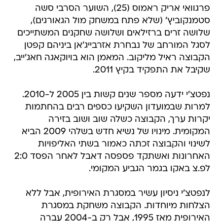
פרגוואי אריק ראמוס (25), השוער הסרבי סשה
סטמנקוביץ' (שלא פתח במשחק מול הגאורגים),
שלושה זרים ברזילאים ושלושה שחקנים המשתייכים
לסגל המורחב של נבחרת אזרבייג'אן ביניהם קפטן
הקבוצה ראיל מליקוב. המאמן הוא בויוקאגה חאג'ייב,
שקיבל את התפקיד בקיץ 2011.
נפטצ'י ידעה מספר שנים קשות בין 2005 ל-2010.
למרות שבמועדון השקיעו כספים רבים בהחתמות
יקרות ערך, הקבוצה כשלה שוב ושוב בזירה
המקומית. מינויו של נשיא חדש בשלהי 2009 הביא
לשינוי והקבוצה זכתה כאמור בשתי האליפויות
האחרונות ואשתקד פספסה דאבל לאחר הפסד 2:0
לפ.צ באקו בגמר הגביע המקומי.
לנפטצ'י ניסיון עשיר במסגרת האירופית, אבל ללא
הצלחות מיוחדות. הקבוצה משחקת במסגרת
האירופית מאז 1995, אבל רק ב-2004 עברה