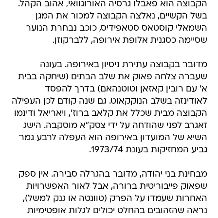
הקבוצה הוא פאבלו גרסיה האורוגוואי, אהוב הקהל.
בשל הקשיים, נאלצה הקבוצה למכור את המגן
השמאלי קוסטאס סטאפידיס, כוכב נבחרת הנוער
שסיימה כסגנית אלופת אירופה, ללברקוזן.
מדובר בקבוצה עתירת ניסיון באירופה. בעונה
שעברה צלחה פאוק את שלב הבתים (שיחקה בבית
א' עם רובין קאזאן וטוטנהאם) בדרך להפסד
לאודינזה בשלב הנוקקאוט. גם שנה קודם לכן העפילה
הקבוצה מבית שכלל את קלאב ברוז', ויאריאל ודינמו
זאגרב לפני שהודחה על ידי צסק"א מוסקבה. הישג
השיא של המועדון באירופה הוא העפלה לרבע גמר
גביע המחזיקות בעונת 1973/74.
מבחינת בני יהודה, מדובר בהגרלה סבירה. אין ספק
שפאוק פייבוריטית ברורה, אבל לאור האפשרויות
האחרות שעמדו על הפרק (טוונטה או גנק למשל),
נראה שהזהובים בהחלט יכולים לגלות אופטימיות