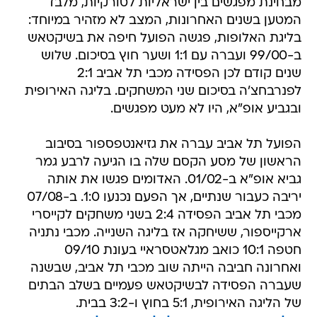
מבחינת מפגשים בין ישראליות לטורקיות, מלבד
המטען בשנים האחרונות, המצב לא מזהיר במיוחד:
בליגת האלופות, פגשה הפועל חיפה את בשיקטאש
ב-99/00 ועברה עם 1:1 ושער חוץ בסיכום. שלוש
שנים קודם לכן הפסידה מכבי תל אביב 2:1
לפנרבחצ'ה בסיכום שני המשחקים. בליגה האירופית
ובגביע אופ"א, היו לא מעט מפגשים.
הפועל תל אביב עברה את גזיאנטפספור בסיבוב
הראשון של מסע הקסם שלה בו הגיעה לרבע גמר
גביא אופ"א ב-01/02. האדומים פגשו את אותה
יריבה כעבור שנתיים, אך הפעם נכנעו 1:0. ב-07/08
מכבי תל אביב הפסידה 2:4 בשני משחקים לקייסרי
ארקייספור, ששיחקה אז בליגה השנייה. מכבי נתניה
חטפה 10:1 כואב מגלאטסראיי בעונת 09/10
ואחרונה חביבה הייתה שוב מכבי תל אביב, שבשנה
שעברה הפסידה לבשיקטאש פעמיים בשלב הבתים
של הליגה האירופית, 5:1 בחוץ ו-3:2 בבית.