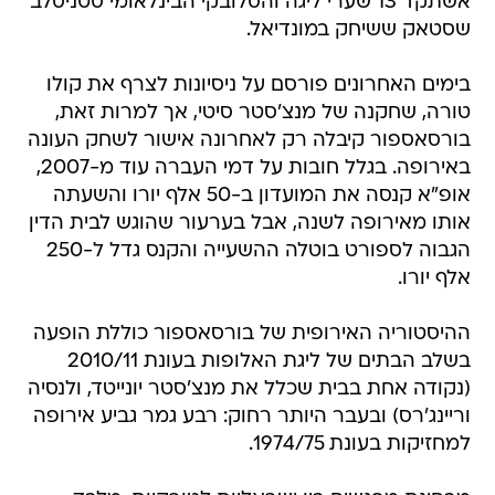
אשתקד 13 שערי ליגה והסלובקי הבינלאומי סטניסלב
שסטאק ששיחק במונדיאל.
בימים האחרונים פורסם על ניסיונות לצרף את קולו
טורה, שחקנה של מנצ'סטר סיטי, אך למרות זאת,
בורסאספור קיבלה רק לאחרונה אישור לשחק העונה
באירופה. בגלל חובות על דמי העברה עוד מ-2007,
אופ"א קנסה את המועדון ב-50 אלף יורו והשעתה
אותו מאירופה לשנה, אבל בערעור שהוגש לבית הדין
הגבוה לספורט בוטלה ההשעייה והקנס גדל ל-250
אלף יורו.
ההיסטוריה האירופית של בורסאספור כוללת הופעה
בשלב הבתים של ליגת האלופות בעונת 2010/11
(נקודה אחת בבית שכלל את מנצ'סטר יונייטד, ולנסיה
וריינג'רס) ובעבר היותר רחוק: רבע גמר גביע אירופה
למחזיקות בעונת 1974/75.