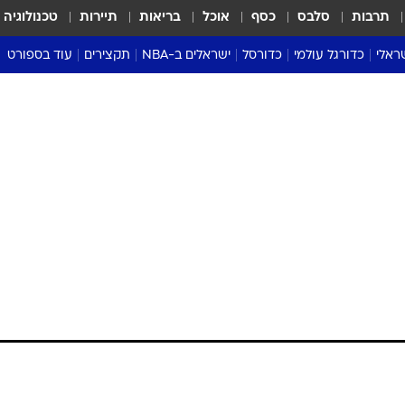
תרבות
סלבס
כסף
אוכל
בריאות
תיירות
טכנולוגיה
ראלי
כדורגל עולמי
כדורסל
ישראלים ב-NBA
תקצירים
עוד בספורט
ליגה אנגלית
ליגת העל
דני אבדיה
מונדיאל 2026
 העל
ליגה ספרדית
דאבל דריבל
NBA
נה
ליגה איטלקית
יורוליג וכדורסל אירופי
טבלאות
ו
ליגה גרמנית
ליגה לאומית
פודקאסטים
ליגה צרפתית
נבחרות ישראל בכדורסל
מסכמים מחזור
שראל
ליגת האלופות
כדורסל נשים
אבא של שבת
ית
הליגה האירופית
מעל הטבעת
דרום אמריקה
סערה בממלכה
טניס
טראש טוק
ספורט אמריקא
פוקר