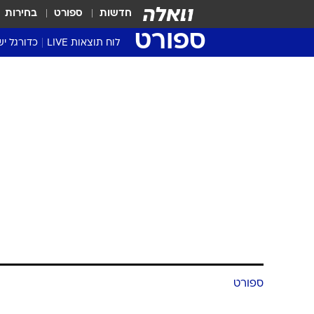
חדשות
ספורט
בחירות
ספורט
לוח תוצאות LIVE
כדורגל יש
ליגת העל Winner
סטט' ליגת
גביע המדי
גביע הטוט
שגרירים
נבחרות י
ליגה לאומ
ליגה א'
ספורט