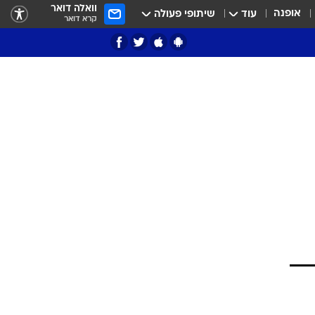
וואלה דואר
אופנה
עוד
שיתופי פעולה
קרא דואר
ציון 3
דאבל דריבל
י