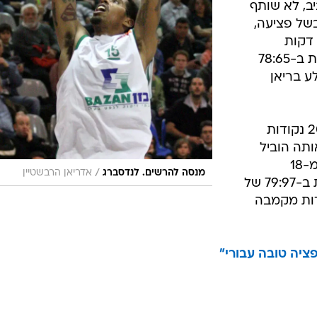
יב, לא שותף
לפורטלנד בשל פציעה,
ג'וש קרטר רשם שלוש נקודות ב-28 דקות
בנאגטס. ג'סטין דנטמון קלע 12 נקודות ב-78:65
ע בריאן
הרוקי המבטיח הריסון בארנס קלע 20 נקודות
 אותה הוביל
הרוקי מרקיז טיג עם 12 נקודות ב-4 מ-18
/
מנסה להרשים. לנדסברג
אדריאן הרבשטיין
מהשדה. ג'וש סלבי הפציץ 32 נקודות ב-79:97 של
לוט, שקיבלה 16 נקודות מקמבה
פציה טובה עבורי"