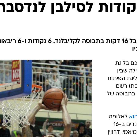
ענפים נוספים
לוח שידורים
החידה של ספור
ארכיון מדורים
כתבו לנו
המתאזרח של מכבי תל אביב קיבל 16 דקות בתבוסה לקלי
ו
כם בליגת
 בלילה שבין
יגת הפיתוח
לשבת) רשם
6 נקודות ב-16 דקות בתבוסה של
וא
לאלופה
הישראלית, רשם 6 נקודות ו-6 ריבאונדים ב-16
הפסד של סן אנטוניו 83:78 למיאמי. דרווין