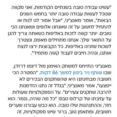
"עשינו עבודה טובה בשנתיים הקודמות, ואני מקווה
שנוכל לעשות עבודה טובה יותר בחמש השנים
הבאות", אומר מאנצ'יני, "אבל אסור לנו לנוח או
להתחיל לחשוב על זה שאנחנו אלופים ושאנחנו הכי
טובים. יותר קשה לזכות באליפות כשאתה צריך להגן
על התואר שלך. אנחנו מתחילים מאפס, ונצטרך
לשכוח שזכינו באליפות. כל הקבוצות ירצו לנצח
אותנו, ונהיה חייבים לעבוד קשה מתמיד".
מאנצ'יני התייחס למשחק האימון מול דינמו דרזדן,
שבו
שותף ניר ביטון למשך 86 דקות
. "המטרה הכי
חשובה מבחינתנו היא שהשחקנים הבכירים לא
ייפצעו", אמר מאנצ'יני, "בגלל זה נתנו הזדמנות
להרבה שחקנים צעירים". על הספקולציות שעולות
על עזיבתו של קרלוס טבס: "כל מה שהיה, נגמר. הוא
חזר, וההתנהגות שלו טובה. הוא כבש עבורנו שערים
חשובים, ומתאמן טוב. ברור שיש ספקולציות, זה