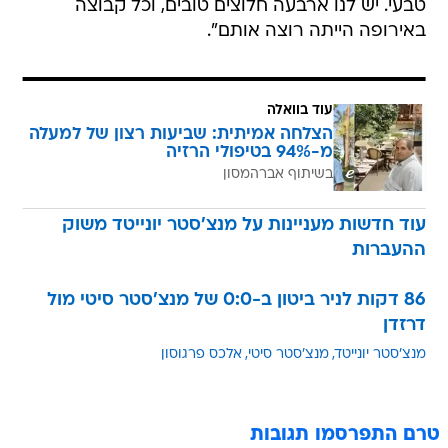
טבעי. יש לנו ארבעה חלוצים טובים, וכל קבוצה
באירופה הייתה רוצה אותם".
עוד בוואלה
הצלחה אמיתית: שביעות רצון של למעלה
מ-94% בטיפולי הרזיה
בשיתוף אברהמסון
עוד חדשות מעניינות על מנצ'סטר יונייטד משוק
ההעברות
86 דקות לניר ביטון ב-0:0 של מנצ'סטר סיטי מול
דרזדן
מנצ'סטר יונייטד
מנצ'סטר סיטי
אלכס פרגוסון
טרם התפרסמו תגובות