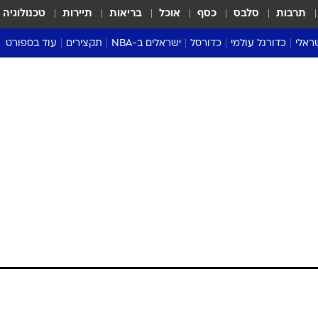
תרבות
סלבס
כסף
אוכל
בריאות
תיירות
טכנולוגיה
ראלי
כדורגל עולמי
כדורסל
ישראלים ב-NBA
תקצירים
עוד בספורט
ליגה אנגלית
ליגת העל
דני אבדיה
מונדיאל 2026
 העל
ליגה ספרדית
דאבל דריבל
NBA
נה
ליגה איטלקית
יורוליג וכדורסל אירופי
טבלאות
ו
ליגה גרמנית
ליגה לאומית
פודקאסטים
ליגה צרפתית
נבחרות ישראל בכדורסל
מסכמים מחזור
שראל
ליגת האלופות
כדורסל נשים
אבא של שבת
ית
הליגה האירופית
מעל הטבעת
דרום אמריקה
סערה בממלכה
טניס
טראש טוק
ספורט אמריקא
פוקר