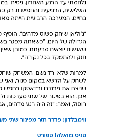
נלחמתי עד הרגע האחרון. ניסיתי במ
השלישית, הרביעית והחמישית רק כד
בחיים. המערכה הרביעית הייתה מאוד
"ג'וליאן שיחק פשוט מדהים", הוסיף 
הגדולה של היום. "כשאתה מפגר בשת
שאנשים יוצאים מדעתם. כמובן שאי
חזק ולהתמקד בכל נקודה".
למרות שלא ירד גשם, המשחק שוחק תח
לשחק על הדשא במקום סגור, ואני ש
שניצח את פרננדו ורדאסקו בחמש מער
אבן. הוא בפיגור של שתי מערכות ול
רוסול, ואמר: "זה היה רגע מדהים, א
ווימבלדון: פדרר חזר מפיגור שתי מע
טניס בוואלה! ספורט