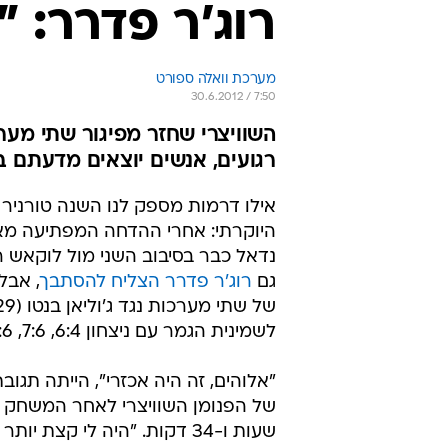
רוג'ר פדרר: "
מערכת וואלה ספורט
30.6.2012 / 7:50
השוויצרי שחזר מפיגור שתי מער
רגועים, אנשים יוצאים מדעתם ב
אילו דרמות מספק לנו השנה טורניר ו
היוקרתי: אחרי ההדחה המפתיעה מא
נדאל כבר בסיבוב השני מול לוקאש רו
גם
רוג'ר פדרר הצליח להסתבך
, אבל
לשמינית הגמר עם ניצחון 6:4, 7:6, 2:6, 6:7, 1:6.
"אלוהים, זה היה אכזרי", הייתה תגו
של הפנומן השוויצרי לאחר המשחק
שעות ו-34 דקות. "היה לי קצת יות