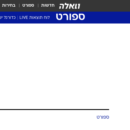
חדשות
ספורט
בחירות
ספורט
לוח תוצאות LIVE
כדורגל יש
ליגת העל Winner
סטט' ליגת
גביע המדי
גביע הטוט
שגרירים
נבחרות י
ליגה לאומ
ליגה א'
ספורט