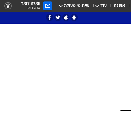
וואלה דואר
אופנה
עוד
שיתופי פעולה
קרא דואר
ציון 3
דאבל דריבל
י