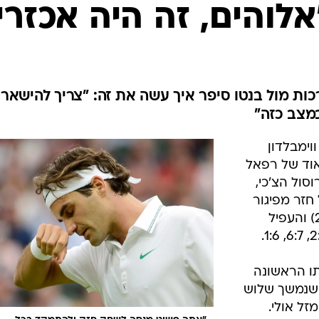
ענפים נוספים
אלוהים, זה היה אכזרי
לוח שידורים
החידה של ספור
ארכיון מדורים
כתבו לנו
כות מול בנטו סיפר איך עשה את זה: "צריך להישאר
מצב כזה"
וימבלדון
וד של רפאל
סול הצ'כי,
 חזר מפיגור
של שתי מערכות נגד ג'וליאן בנטו (29) והעפיל
בתו הראשונה
 שנמשך שלוש
ר מזל אולי.