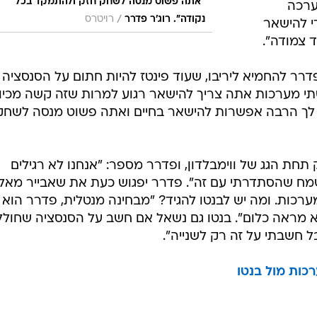
"אתה פשוט מנסה לשחק חזק ולהתמקד בכל
ערכה
/
נקודה". רוג'ר פדרר
רויטרס
י להישאר
 צמודה".
פדרר להחמיא ליריבו, שעוד פינטז להיות חתום על הסנסציה
י מערכות אתה צריך להישאר רגוע למרות שזה קשה מכיוו
ן לך הרבה אפשרות להישאר בחיים ואתה פשוט מנסה לשחק
ת הגג של ווימבלדון, ופדרר מספר: "אנחנו לא רגילים
מח שהסתדרתי עם זה". פדרר יפגוש כעת את שאבייר מאלי
כות. ומה יש לבנטו להגיד? "מבחינה מנטלית, פדרר הוא 
א מראה כלום". בנטו גם נשאל אם חשב על הסנסציה שחולל
בל חשבתי על זה רק לשנייה".
רכות מול בנטו