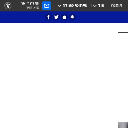
וואלה דואר
אופנה
עוד
שיתופי פעולה
קרא דואר
ציון 3
דאבל דריבל
י