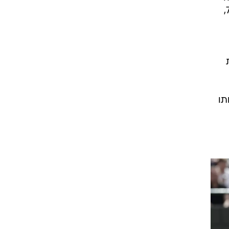
רס
שמה
מצידו של פרננדו ורדסקו (17), שנגרר לקרב עיקש מול שאבייר מאליס, בסיומו נכנע לבלגי 1:6, 7:6,
ת
ותו