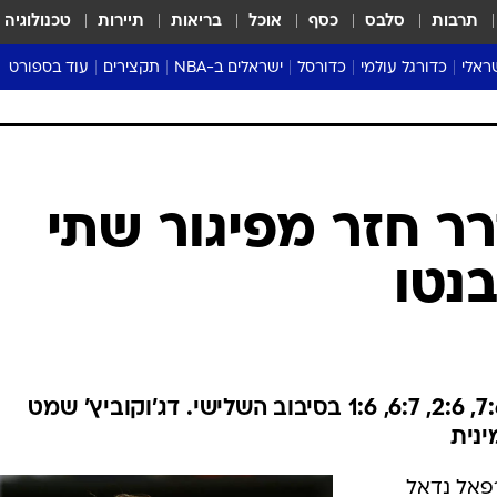
תרבות
סלבס
כסף
אוכל
בריאות
תיירות
טכנולוגיה
ראלי
כדורגל עולמי
כדורסל
ישראלים ב-NBA
תקצירים
עוד בספורט
ליגה אנגלית
ליגת העל
דני אבדיה
מונדיאל 2026
 העל
ליגה ספרדית
דאבל דריבל
NBA
נה
ליגה איטלקית
יורוליג וכדורסל אירופי
טבלאות
ו
ליגה גרמנית
ליגה לאומית
פודקאסטים
ליגה צרפתית
נבחרות ישראל בכדורסל
מסכמים מחזור
שראל
ליגת האלופות
כדורסל נשים
אבא של שבת
ית
הליגה האירופית
מעל הטבעת
דרום אמריקה
סערה בממלכה
טניס
טראש טוק
ספורט אמריקא
רר חזר מפיגור שתי
פוקר