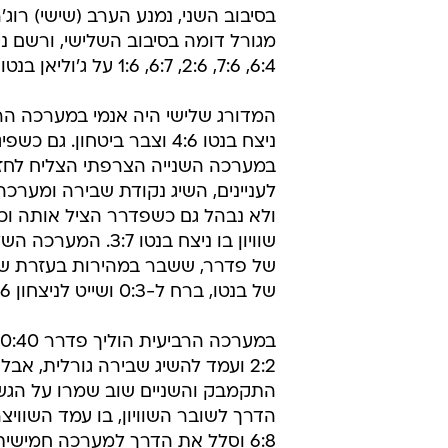
מערכות מול ב
מערכת וואלה ספורט
29.6.2012 / 20:23
מערכה ועלה, גם שראפובה בשמי
יממה אחרי הדחתו הסנסציונית של ר
בסיבוב השני, נמנע הערב (שישי) רוג'
מגורל דומה בסיבוב השלישי, ורשם ניצ
6:4, 7:6, 2:6, 6:7, 1:6 על ג'וליאן בנטו (29).
המדורג שלישי היה אנמי במערכה ה
במערכה השנייה הצרפתי הצליח לחז
ולא נבהל גם כשפדרר הציל אותה וכ