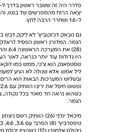
שוויון בו ניצח בנטו 3:7. 
של פדרר, ששבר במהירות בעזרת שג
של בנטו, ברח ל-0:3 ושייט לניצחון 2:6.
2:2 ועמד להשיג שבירה גורלית, אבל 
התקמבק והשניים שוב שמרו על הגש
הדרך לשובר השוויון, בו עמד השוויצר
6:8 וסלל את הדרך למערכה חמישית
יצאה הרוח מהמפרשים של בנטו, והשו
ל-1:6 ושחרר הרבה לחץ.
גם נובאק דג'וקוביץ' לא ליקק דבש ב
הגמר. המדורג ראשון הפסיד לראדק
(28) את המ
היו גדולות עוד יותר כנראה, לאור הע
שסטפאנק הוא צ'כי, ממש כמו לוקאש 