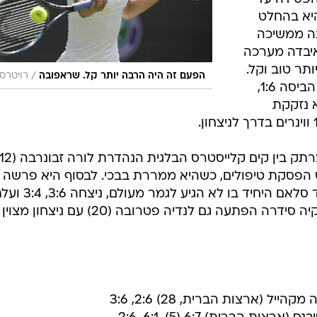
ין
 רדוואנסקה הנהדרת (3) ממשיכה לטייל
 פירקה את
הת'ר ווטסון (103). הצעירה המקומית בת ה-20
גה רק שני
צמות ומנצחת
ה הפסידה עד
והיא בהחלט
בה ממשיכה
יבדה מערכה
תר טוב וקל.
/
הפעם זה היה הרבה יותר קל. שראפובה
רויטרס
הרוסיה, שמדורגת ראשונה בטורניר, הביסה 1:6,
וואן (63), כשהיא נזקקת