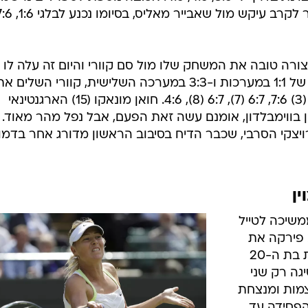
דו סתם ככה
 את הרמה
ופשוט חיסל את יריבו הוותיק עם 2:6, 2:6, 2:6,
דרך לשמינית
/
נבהל, אבל הצליח לחזור לעצמו. דג'וקוביץ'
רויט
צחון נאה על ינקו
טיפסרביץ' (8) הסרבי עם 3:6, 4:6, 6:3, 3:6. רישאר גאסקה (18) רשם ניצחון ראשון בקריירה על
ניקולס אלמגרו (12) כשהציג יכולת מצוינת בדרך ל-3:6, 4:6, 4:6. אכזבה נוספת לספרדים נר
קנדי (21) לא פתח בצורה טובה את המשחק שלו מול סם קוורי והיום זה עלה לו
ביוקר. אחרי שהמשחק הופסק אמש של 1:1 במערכות ו-3:3 במערכה השלישית, קוורי השלים א
המלאכה היום והדיח את ראוניץ' עם (3) 7:6, 6:7 (7), 6:7 (8), 4:6. חואן מונאקו (15) הארגנטינאי
בווימבלדון, אומנם עשה זאת הפעם, אבל נפל מהר מאוד.
, 7:5, 6:3 לויקטור טרויצקי הסרבי, שכבר הדיח בסיבוב הראשון מדורג אחר בדמ