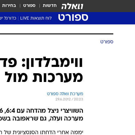
חדשות
ספורט
בחירות
ספורט
לוח תוצאות LIVE
כדורגל יש
ליגת העל Winner
סטט' ליגת
גביע המדי
גביע הטוט
שגרירים
נבחרות י
ליגה לאומ
ליגה א'
ספורט
ווימבלדון: פד