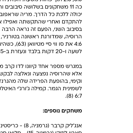
נשים: רדוואנסקה נראית מצו
אגניישקה
בדרכה לשלבים הגבוהים והפעם היא
לא נעזרה בתמיכת הקהל הביתי והשי
משחקונים, כשרדוואנסקה מציגה עו
0:6, 2:6 תוך פחות משעה. הפולני
כה 11 משחקונים בשלושה סיבובים 
יכולה ללכת כל הדרך. מריה שראפו
להתקדם ואחרי שהתקשתה ואפילו א
בסיבוב השני, הפעם זה נראה הרבה יו
4:6 את סו ווי סיי מטי
לשעה ו-20 דקות בלבד ונעזרת ב-15 ווינרים בדרך לניצחון.