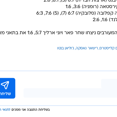
הפסקת טיפולים, כשהיא ממררת בבכי. לבסוף היא פרשה
וקימי, בהופעת הפרידה שלה מהגרנד סלאם היחיד בו לא הגי
* בסיבוב הראשון של טורניר הזוגות המעורבים ניצחו שחר פאר ויוני ארליך :7
 קלייסטרס
רישאר גאסקה
ג'וליאן בנטו