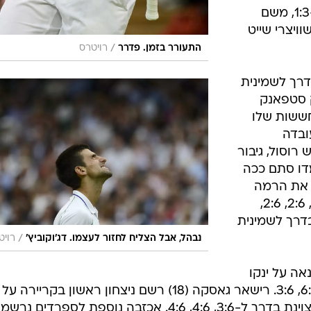
המערכה השלישית הייתה
יאה כפולה
במערכה הרביעית הוליך פדרר 0:40 במצב של
בנטו
ותיהם כל
י בלחץ, ניצח
 ומכריעה.
פדרר היה זה ששבר ראשון בדרך ל-1:3, משם
ויצרי שייט
/
התעורר בזמן. פדרר
רויטרס
דרך לשמינית
 סטפאנק
ערכה הראשונה 6:4 והחששות שלו
ובדה
רוסול, גיבור