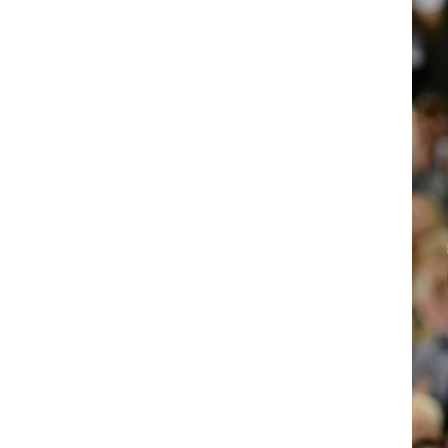
ט1
מחוץ לקווים
4-4-2
משרד החוץ
רץ על הקווים
ספורט בחקירה
סוגרים שנה
מונדיאל 2014
בראש ובראשונה
אליפות אפריקה 2015
יורו צעירות 2013
לונדון 2012
יורו 2012