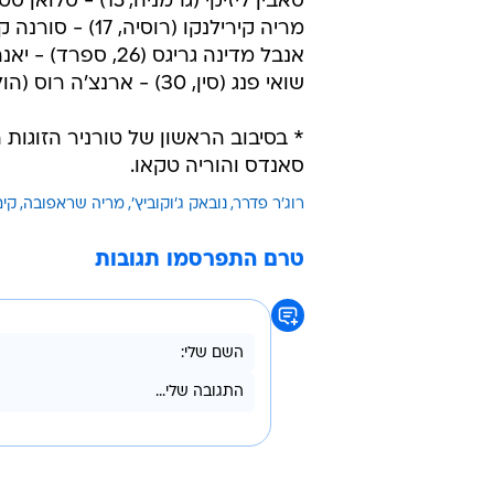
אלא שהרוסיה נפצעה ונאלצה לבקש 
6:7 (8).
משחקים נוספים:
אנג'ליק קרבר (גרמניה, 8) - כריסטינה מקהייל (ארצות הברית, 28) 2:6, 3:6
סאבין ליזיקי (גרמניה, 15) - סלואן סטיבנס (ארצות הברית) 6:7 (5), 6:1, 2:6
מריה קירילנקו (רוסיה, 17) - סורנה קירסטאה (רומניה) 3:6, 1:6
אנבל מדינה גריגס (26, ספרד) - יאנה קפלובה (סלובקיה) 6:7 (7), (5) 7:6, 6:3
שואי פנג (סין, 30) - ארנצ'ה רוס (הולנד) 1:6, 2:6
סאנדס והוריה טקאו.
רוג'ר פדרר
נובאק ג'וקוביץ'
מריה שראפובה
קים