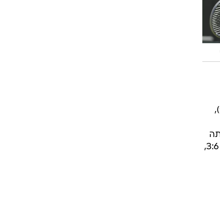
במגרש מספר אחד קיוונו לדו קרב מרתק בין קים קלייסטרס הבלגית הנהדרת לורה זבונרבה (12),