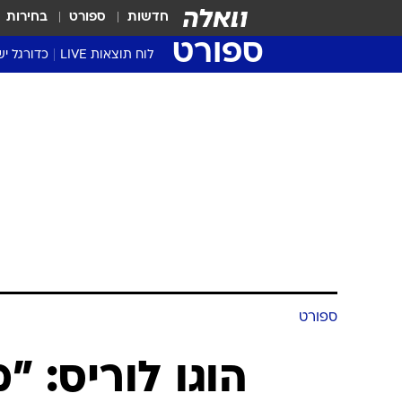
חדשות
ספורט
בחירות
ספורט
לוח תוצאות LIVE
כדורגל יש
ליגת העל Winner
סטט' ליגת
גביע המדי
גביע הטוט
שגרירים
נבחרות י
ליגה לאומ
ליגה א'
ספורט
הוגו לוריס: 