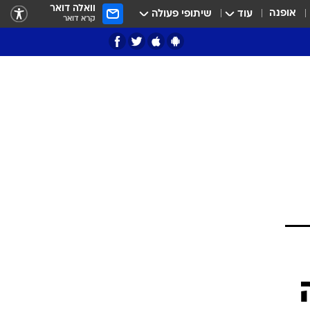
וואלה דואר
אופנה
עוד
שיתופי פעולה
קרא דואר
ציון 3
דאבל דריבל
י