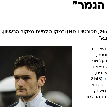
הגמר"
ענפים נוספים
לוח שידורים
החידה של ספור
ארכיון מדורים
כתבו לנו
שוער צרפת מתכונן לשבדיה (21:45, ספורט1 ו-HD): "מקווה לסיים במקום הראשו
בא"
יגיע הערב (שלישי)
וספת,
על שני
שנמצאת
צרפת,
ה
(21:45,
 איבדה סיכוי
במשחק
י הודג'סון