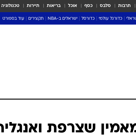
תרבות
סלבס
כסף
אוכל
בריאות
תיירות
טכנולוגיה
ראלי
כדורגל עולמי
כדורסל
ישראלים ב-NBA
תקצירים
עוד בספורט
ליגה אנגלית
ליגת העל
דני אבדיה
מונדיאל 2026
 העל
ליגה ספרדית
דאבל דריבל
NBA
נה
ליגה איטלקית
יורוליג וכדורסל אירופי
טבלאות
ו
ליגה גרמנית
ליגה לאומית
פודקאסטים
ליגה צרפתית
נבחרות ישראל בכדורסל
מסכמים מחזור
שראל
ליגת האלופות
כדורסל נשים
אבא של שבת
ית
הליגה האירופית
מעל הטבעת
דרום אמריקה
סערה בממלכה
טניס
טראש טוק
ספורט אמריקא
"מאמין שצרפת ואנגליה
פוקר