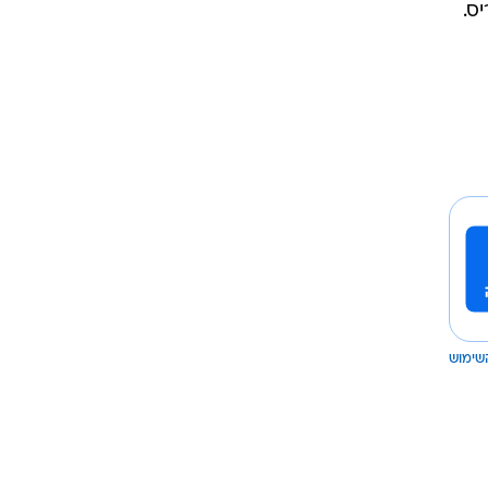
ס.
שימוש