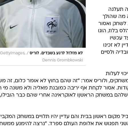
יה תעלנה
 מה שהולך
זאת, יש עוד 90 דקות לשחק ואסור
ס בלוז, הוגו
ד עכשיו
ן לא זכינו
בדיה ולסיים
/
לא מזלזל לרגע בשבדים. לוריס
GettyImages,
Dennis Grombkowski
כוי לעלות
משחקים, ולוריס אמר: "זה שהם בחוץ לא אומר כלום, זה מ
ודות. אסור לקחת אף יריבה כמובנת מאליה ולא משנה מי הי
שלהם במשחק הראשןו לאוקראינה אחרי שהם כבר הובילו, 
ל מקום ראשון בבית והם עדיין יהיו תלויים במשחק המקביל
השני תפגוש את אלופת העולם ספרד. "נרצה להימנע ממשח