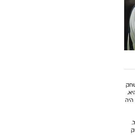
רוגבי וקריקט
גולף
ביליארד
תקצירים
שחק
א.
היה
.
ק